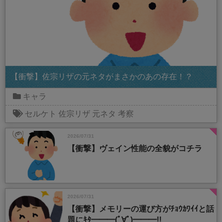
【衝撃】佐宗リザの元ネタがまさかのあの存在！？
キャラ
セルケト
佐宗リザ
元ネタ
考察
2026/07/31
【衝撃】ヴェイン性能の全貌がコチラ
2026/07/31
【衝撃】メモリーの運び方がﾁｮｳｶﾜｲｲと話
題にｷﾀ━━━(ﾟ∀ﾟ)━━━!!