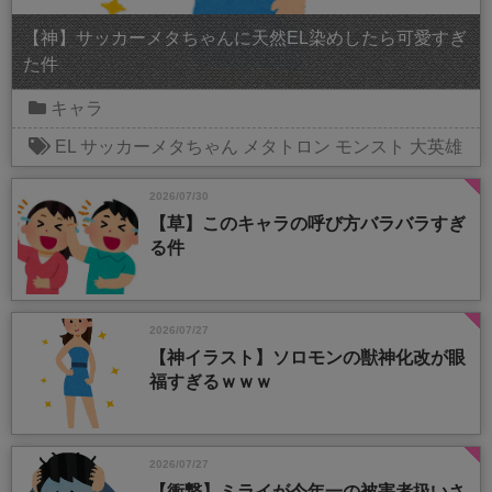
【神】サッカーメタちゃんに天然EL染めしたら可愛すぎ
た件
キャラ
EL
サッカーメタちゃん
メタトロン
モンスト
大英雄
2026/07/30
【草】このキャラの呼び方バラバラすぎ
る件
2026/07/27
【神イラスト】ソロモンの獣神化改が眼
福すぎるｗｗｗ
2026/07/27
【衝撃】ミライが今年一の被害者扱いさ