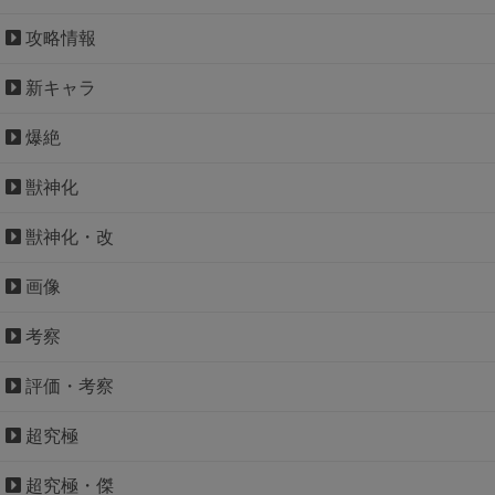
攻略情報
新キャラ
爆絶
獣神化
獣神化・改
画像
考察
評価・考察
超究極
超究極・傑