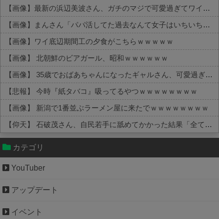
【画像】最新の浜辺美波さん、ガチのマジで可愛過ぎてワイらをドキドキさせてしまうw w w w w w w
【画像】まんさん「パパ活してた過去なんて女子はいちいち覚えてないから」
【画像】ワイ底辺期間工の夕食がこちらｗｗｗｗｗ
【画像】 北朝鮮のビアガール、昭和ｗｗｗｗｗｗ
【画像】 35歳でおばあちゃんになったギャルさん、可愛過ぎて嫉妬不可避w w w w w w w w w w w
【悲報】 今時『紙タバコ』吸ってるやつｗｗｗｗｗｗｗｗ
【画像】 新潟で1番並ぶラーメン屋に来たでｗｗｗｗｗｗｗｗ
【仰天】 石破茂さん、自民若手に舐めてかかった結果「全てを失うｗｗｗｗｗ」
Powered by livedoor 相互RSS
カテゴリ
YouTuber
アップデート
イベント