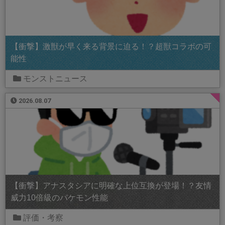
【衝撃】激獣が早く来る背景に迫る！？超獣コラボの可
能性
モンストニュース
2026.08.07
【衝撃】アナスタシアに明確な上位互換が登場！？友情
威力10倍級のバケモン性能
評価・考察