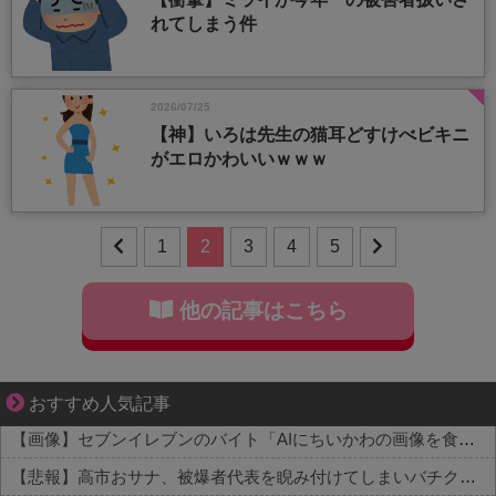
れてしまう件
2026/07/25
【神】いろは先生の猫耳どすけべビキニ
がエロかわいいｗｗｗ
1
2
3
4
5
他の記事はこちら
知らない土地で、主婦は孤独になる
おすすめ人気記事
【画像】セブンイレブンのバイト「AIにちいかわの画像を食わせてっと………できた！」→とんでもないものが出来上がってしまうw w w w w
【悲報】高市おサナ、被爆者代表を睨み付けてしまいバチクソ炎上し始めるｗｗｗｗｗｗｗｗｗ