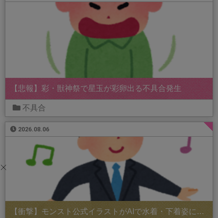
【悲報】彩・獣神祭で星玉が彩卵出る不具合発生
不具合
2026.08.06
【衝撃】モンスト公式イラストがAIで水着・下着姿に…