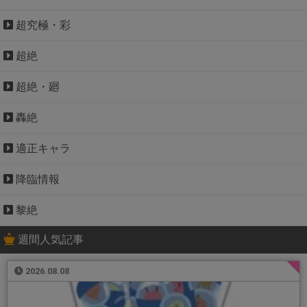
超究極・彩
超絶
超絶・廻
轟絶
適正キャラ
降臨情報
黎絶
週間人気記事
2026.08.08