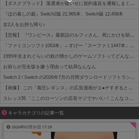
【ダスクブラッド】 落選者が腹いせに規約違反を通報しまくるという風潮
『ほの暮しの庭』Switch2版 21,965本、Switch版 12,458本
女2人をお持ち帰り♪
【悲報】 『ワンピース』最新話のルフィさん、死にかけを助けてもらったジジイに悪態を吐いてしまう…
「ファミコンソフト1053本」←すげー「スーファミ1447本」←わぁお！「N64 196本」←！？！？
1995年生まれぐらいの奴の懐かしのゲームソフトってどんなの？
お前らが完全版を嫌う理由って結局なんなん
Switch 2 / Switch の2026年7月の月間ダウンロードソフトランキング
【画像】 この「着圧レギンス」の広告漫画がエ●チすぎると話題に
スレッズ民「ここのローソンの店長マジでヤバい！こんなコンビニ二度と行かない！」とブチギレ→被害者アピするも「ヤバイのはお前だよ」とツッコミ...
Powered by livedoor 相互RSS
キャラカテゴリの記事一覧
2026年07月31日 17:29