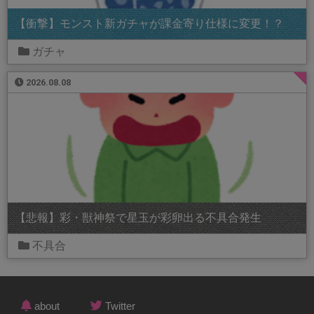
【衝撃】モンスト新ガチャが課金寄り仕様に変更！？
ガチャ
2026.08.08
【悲報】彩・獣神祭で星玉が彩卵出る不具合発生
不具合
about
Twitter