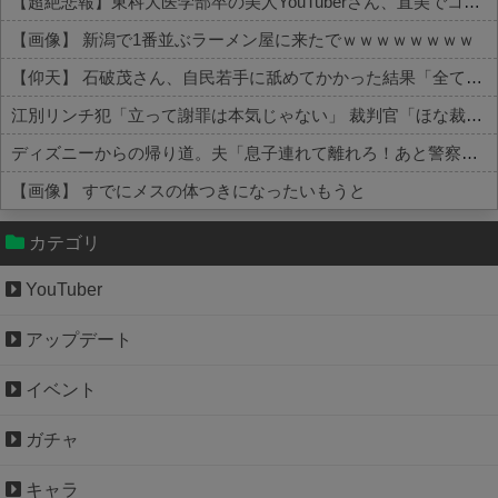
【超絶悲報】東科大医学部卒の美人YouTuberさん、直美でコメント欄が炎上してしまう…
【画像】 新潟で1番並ぶラーメン屋に来たでｗｗｗｗｗｗｗｗ
【仰天】 石破茂さん、自民若手に舐めてかかった結果「全てを失うｗｗｗｗｗ」
江別リンチ犯「立って謝罪は本気じゃない」 裁判官「ほな裁判で土下座してないキミは本気じゃないな」
ディズニーからの帰り道。夫「息子連れて離れろ！あと警察に通報！」私「助けて！」駅員「どうしました！？」→トンデモナイことに…
【画像】 すでにメスの体つきになったいもうと
Powered by livedoor 相互RSS
カテゴリ
YouTuber
アップデート
イベント
ガチャ
キャラ