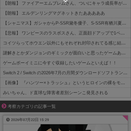
【朗報】 ファイアーエムブレムさん、ついにキャラ成長率がゲーム内で見れるようになる
【朗報】 エルデンリングマグネットきたあああああ
【シャニマス】ガシャからP-SSR黛冬優子、S-SSR有栖川夏葉が登場！イベントS-SR福丸小糸！
【悲報】 ワンピースのラスボスさん、正面顔ドアップで1ページ内３コマを埋めてしまうｗｗｗｗｗｗｗ
コイツらってホウエン以外にもそれぞれ封印されてる感じ結構量産されてたのかな
謎解きとかダンジョンのギミックが面白いと思ったゲームある？
ゲームボーイミニに今すぐ収録したいゲームといえば！！
Switch 2 / Switch の2026年7月の月間ダウンロードソフトランキング
【画像】 『ハンツー×トラッシュ』というヒロインの裸をモブキャラに見られまくる漫画
みいちゃん、ド直球な障害者差別シーンこ発見される
Powered by livedoor 相互RSS
考察カテゴリの記事一覧
2026年07月22日 15:29