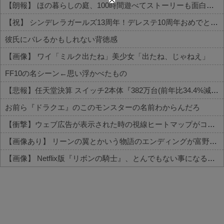
【朗報】 ほの暮らしの庭、100時間遊べてストーリーも面白いスタバレの上位互換だとまじで好評
【祝】 シンデレラガールズ13周年！デレステ10周年おめでとう！ガチャ更新SSR八神マキノ・イベントSRイヴ、SR望月聖！
彼氏にバレるかもしれない背徳感
【画像】 ワイ「ミルク出たね」美少女「出たね、じゃねえ」
FF10の名シーン←思い浮かべたもの
【悲報】任天堂決算 スイッチ2本体『382万台(前年比34.4%減)』スイッチ本体『66万台(前年比31.8%減)』
お前ら『ドラクエ』のこのモンスターの名前わからんだろ
【衝撃】ウェブ広告が表示された時の視線ヒートマップがコチラ…
【画像あり】 リーンの翼とかいう物語のエンディングが富野作品の中でも屈指の美しさを誇る作品
【画像】 Netflix版『リボンの騎士』、とんでもない事になるｗｗｗｗｗ
Powered by livedoor 相互RSS