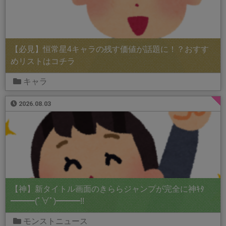
【必見】恒常星4キャラの残す価値が話題に！？おすす
めリストはコチラ
キャラ
2026.08.03
【神】新タイトル画面のきららジャンプが完全に神ｷﾀ
━━━(ﾟ∀ﾟ)━━━!!
モンストニュース