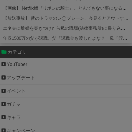
【画像】 Netflix版『リボンの騎士』、とんでもない事になるｗｗｗｗｗ
【放送事故】 昔のドラマのレ◯プシーン、今見るとアウトすぎる・・・
エネ夫に離婚を突きつけたら私の職場(法律事務所)に乗り込んできた 堂々と「離婚の法律相談です。母の薦めでこちらに参りました」と言っているが、...
年収1500万の父が退職。父「退職金も渡したよな？」母「貯金なんてないよー」父「全部なくなったの！？」→予想外の返事に家族騒然となり…
Powered by livedoor 相互RSS
カテゴリ
YouTuber
アップデート
イベント
ガチャ
キャラ
キャンペーン