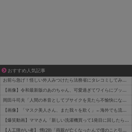
【マンガ】ぜんぶ私が中心
おすすめ人気記事
お前ら急げ！怪しい外人みつけたら法務省にタレコミしてみろ！意外と仕事するぞ？
【画像】令和最新版のあのちゃん、可愛過ぎてワイらにブッ刺さりまくりw w w w w w
岡田斗司夫「人間の本音としてブサイクを見たら不愉快になる。この責任をどうとるんだ」
【画像】「マスク美人さん、また我々を欺く」←海外でも流行りだした結果がこちらw w w w w w w
【爆笑動画】ママさん「新しい洗濯機買って1発目に回したらコレw」←こwれwはw w w w w w w w w w
【人工障がい者】 甥(28)「両親が亡くなったんで僕のこと引き取ってほしいんですけど！」なんでいい年したヒキニートを引き取らなきゃいけないんだ...