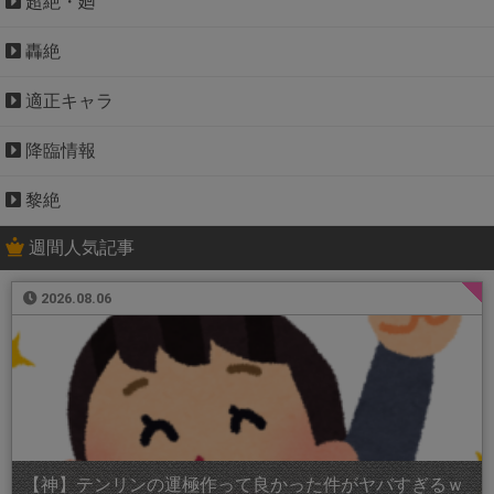
超絶・廻
轟絶
適正キャラ
降臨情報
黎絶
週間人気記事
2026.08.06
【神】テンリンの運極作って良かった件がヤバすぎるｗ