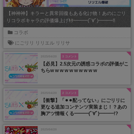
【神神神】キラーと異常回復もある化け物！あのにごリ
リコラボキャラの評価爆上げｷﾀ━━━(ﾟ∀ﾟ)━━━!!
コラボ
にごリリ
リリエル
リリサ
2025/04/20
3 コメント
【必見】2.5次元の誘惑コラボの評価がこ
ちらw w w w w w w w w w
2025/04/20
2 コメント
【衝撃】「⚫︎⚫︎配ってない」にごリリに
更なる追加コンテンツ実装まじ！？あの
胸アツ情報くる━━━(ﾟ∀ﾟ)━━━!?
2025/04/20