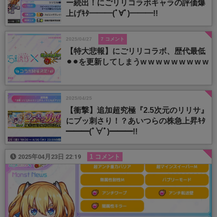
ー続出！にごリリコラボキャラの評価爆
上げｷﾀ━━━(ﾟ∀ﾟ)━━━!!
2025/04/27
7 コメント
【特大悲報】にごリリコラボ、歴代最低
⚫︎⚫︎を更新してしまうw w w w w w w w w
2025/04/25
【衝撃】追加超究極『2.5次元のリリサ』
にブッ刺さり！？あいつらの株急上昇ｷﾀ
━━━(ﾟ∀ﾟ)━━━!!
2025年04月23日 22:19
1 コメント