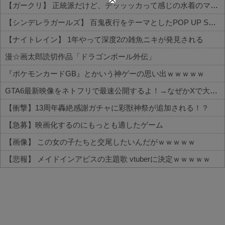
【ガークリ】 正統派だけど、デッッッカって感じの水着のマネ、ラファエ口、セッシュウへの反応！！！
【シンデレラガールズ】 百鬼夜行をテーマとしたPOP UP SHOPが東京・大阪にて開催
【ナイトレイン】 1年やって深度2の雑魚ニキが発見される
漫☆画太郎読切作品「ドラゴンボール外伝」
『ポケモンカードGB』とかいう神ゲーの思い出ｗｗｗｗｗ
GTA6最新映像をネトフリで最速公開するよ！→なぜかXで大炎上中wwwwwwwwwwww
【衝撃】13周年轟絶感謝ガチャに彩獣神祭が追加される！？
【急募】映画化するのにもっとも適したゲーム
【画像】 この女の子たちと交尾したいんだがｗｗｗｗｗ
【悲報】 メイドインアビスの主題歌 vtuberに決定ｗｗｗｗｗ
Powered by livedoor 相互RSS