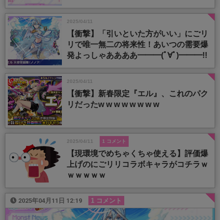
2025/04/11
【衝撃】「引いといた方がいい」にごリ
リで唯一無二の将来性！あいつの需要爆
発よっしゃああああ━━━(ﾟ∀ﾟ)━━━!!
2025/04/11
【衝撃】新春限定『エル』、これのパク
リだったw w w w w w w w
2025/04/11
1 コメント
【現環境でめちゃくちゃ使える】評価爆
上げのにごリリコラボキャラがコチラｗ
ｗｗｗｗｗ
2025年04月11日 12:19
1 コメント