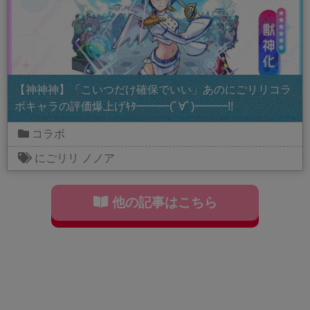
【神神神】「こいつだけ確保でいい」あのにごリリコラ
ボキャラの評価爆上げｷﾀ━━━(ﾟ∀ﾟ)━━━!!
コラボ
にごリリ
ノノア
他の記事はこちら