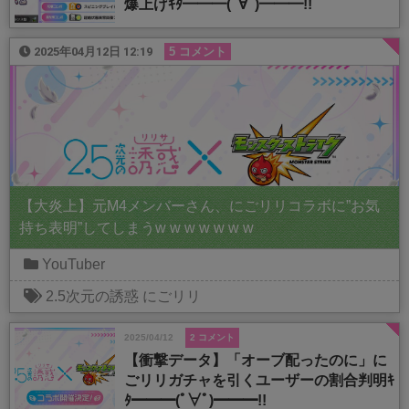
爆上げｷﾀ━━━(ﾟ∀ﾟ)━━━!!
2025年04月12日 12:19
5 コメント
【大炎上】元M4メンバーさん、にごリリコラボに”お気
持ち表明”してしまうw w w w w w w
YouTuber
2.5次元の誘惑
にごリリ
2025/04/12
2 コメント
【衝撃データ】「オーブ配ったのに」に
ごリリガチャを引くユーザーの割合判明ｷ
ﾀ━━━(ﾟ∀ﾟ)━━━!!