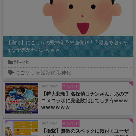
【期待】にごりりの獣神化予想画像ｷﾀ！？漫画で増えそ
うな予感がヤバいｗｗｗ
獣神化
にごリリ
守護獣化
獣神化
2025/05/05
3 コメント
【特大悲報】名探偵コナンさん、あのア
ニメコラボに完全敗北してしまうw w w
w w w w w w
2025/04/30
6 コメント
【衝撃】無敵のスペックに気付くユーザ