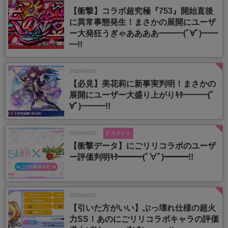
【衝撃】コラボ超究極『753』開始直後
に異常事態発生！まさかの展開にユーザ
ー大発狂うぎゃああああ━━━(ﾟ∀ﾟ)━━
━!!
2025/04/15
【必見】美花莉に新事実判明！まさかの
展開にユーザー大盛り上がりｷﾀ━━━(ﾟ
∀ﾟ)━━━!!
2025/04/15
2 コメント
【衝撃データ】にごリリコラボのユーザ
ー評価判明ｷﾀ━━━(ﾟ∀ﾟ)━━━!!
2025/04/15
【引いた方がいい】ぶっ壊れ仕様の超火
力SS！あのにごリリコラボキャラの評価