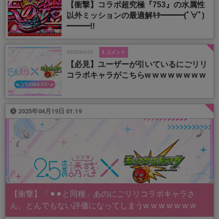
【衝撃】コラボ超究極『753』の水属性
以外ミッションの最適解ｷﾀ━━━(ﾟ∀ﾟ)
━━━!!
2025/04/20
2 コメント
【必見】ユーザーが引いているにごリリ
コラボキャラがこちらw w w w w w w w
2025年04月19日 01:19
【衝撃】「⚫︎⚫︎と同種」あのにごリリコラボキャラさ
ん、とんでもない評価になってしまうw w w w w w w