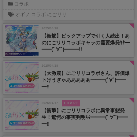
コラボ
オギノ
コラボ
にごリリ
2025/04/18
【衝撃】ピックアップで引く人続出！あ
のにごリリコラボキャラの需要爆発ｷﾀ━
━━(ﾟ∀ﾟ)━━━!!
2025/04/18
【大激震】にごリリコラボさん、評価爆
下げうぎゃあああああ━━━(ﾟ∀ﾟ)━━
━!!
2025/04/17
1 コメント
【衝撃】にごリリコラボに異常事態発
生！驚愕の事実判明ｷﾀ━━━(ﾟ∀ﾟ)━━
━!!