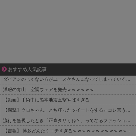
“変われない私”が動き出す瞬間に出会う
おすすめ人気記事
ダイアンのじゃない方がユースケさんになってしまっているという事実←これ
洋服の青山、空調ウェアを発売ｗｗｗｗｗｗ
【動画】手術中に熊本地震直撃やばすぎる
【衝撃】クロちゃん、とち狂ったツイートをする←コレ言うほどおかしいか？？？？？？
流行を無視したとき「正直ダサくね？」ってなるファッション上げてけ
【吉報】 博多どんたくエチすぎるｗｗｗｗｗｗｗｗｗｗｗｗｗｗｗ