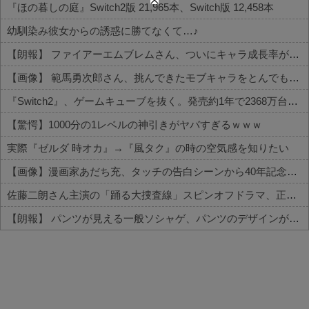
『ほの暮しの庭』Switch2版 21,965本、Switch版 12,458本
幼馴染み彼女からの誘惑に勝てなくて…♪
【朗報】 ファイアーエムブレムさん、ついにキャラ成長率がゲーム内で見れるようになる
【画像】 範馬勇次郎さん、挑んできたモブキャラをとんでもない目に合わせてしまう
『Switch2』、ゲームキューブを抜く。発売約1年で2368万台突破
【驚愕】1000分の1レベルの神引きがヤバすぎるｗｗｗ
実際『ゼルダ 時オカ』→『風タク』の時の空気感を知りたい
【画像】漫画家あだち充、タッチの告白シーンから40年記念で自分自身が浅倉南になりきり投稿
佐藤二朗さん主演の「踊る大捜査線」スピンオフドラマ、正式に中止との報道
【朗報】 パンツが見える一般ソシャゲ、パンツのデザインが上方修正される
Powered by livedoor 相互RSS