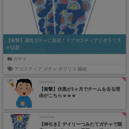
【衝撃】属性ガチャに新星！？アガスティアとポラリス
が話題
ガチャ
アガスティア
ガチャ
ポラリス
轟絶
2026/08/03
【衝撃】伏黒が1ヶ月でチームを去る理
由がこちらｗｗｗ
2026/07/20
【神引き】デイリーつみたてガチャで限