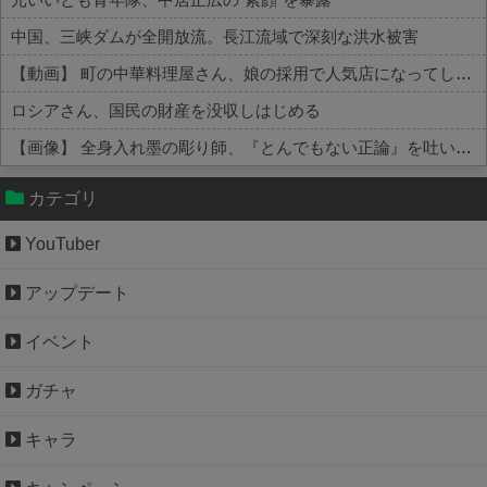
中国、三峡ダムが全開放流。長江流域で深刻な洪水被害
【動画】 町の中華料理屋さん、娘の採用で人気店になってしまう
ロシアさん、国民の財産を没収しはじめる
【画像】 全身入れ墨の彫り師、『とんでもない正論』を吐いて30万再生されてしまうｗｗｗｗｗｗｗ
Powered by livedoor 相互RSS
カテゴリ
YouTuber
アップデート
イベント
ガチャ
キャラ