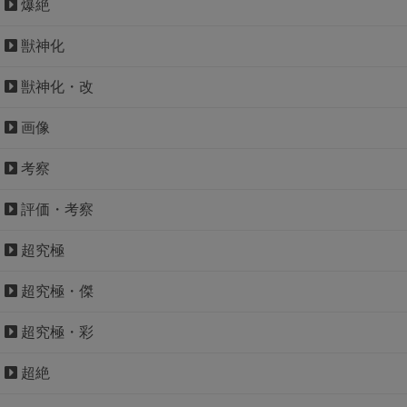
爆絶
獣神化
獣神化・改
画像
考察
評価・考察
超究極
超究極・傑
超究極・彩
超絶