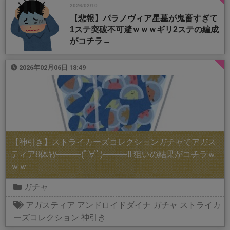
2026/02/10
【悲報】パラノヴィア星墓が鬼畜すぎて
1ステ突破不可避ｗｗｗギリ2ステの編成
がコチラ→
2026年02月06日 18:49
【神引き】ストライカーズコレクションガチャでアガス
ティア8体ｷﾀ━━━(ﾟ∀ﾟ)━━━!! 狙いの結果がコチラｗ
ｗｗ
ガチャ
アガスティア
アンドロイドダイナ
ガチャ
ストライカ
ーズコレクション
神引き