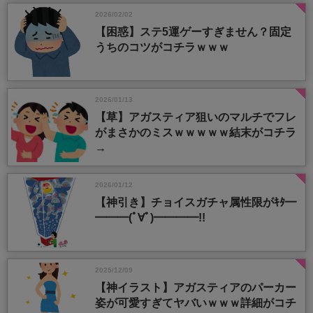
2026/02/02
【困惑】ステ5運ゲーすぎません？固定
うちのコツがコチラｗｗｗ
2026/01/13
【草】アガスティア狙いのマルチでフレ
がまさかのミスｗｗｗｗｗ結末がコチラ
→
2026/01/12
【神引き】チョイスガチャ属性限がｷﾀ━
━━━(ﾟ∀ﾟ)━━━━!!
2025/12/09
【神イラスト】アガスティアのパーカー
姿が可愛すぎてヤバいｗｗｗ詳細がコチ