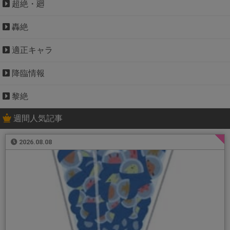
超絶・廻
轟絶
適正キャラ
降臨情報
黎絶
週間人気記事
2026.08.08