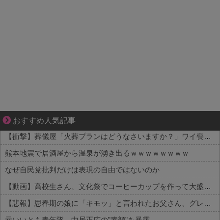
ぜんぶ私が中心、そう思った瞬間から歪み出す
おすすめ人気記事
【衝撃】葬儀屋「火葬プランはどうなさいますか？」ワイ喪主「直葬で(即答)」→結果ァw w w w w w w w w w
熊本地震で居酒屋から温泉が湧き出るｗｗｗｗｗｗｗｗ
なぜ自民党批判だけは表現の自由ではないのか
【動画】高校生さん、文化祭でコーヒーカップを作って大盛りあがり←なんかどっかで見たことあると話題に
【悲報】思春期の娘に「キモッ」と言われたお父さん、グレるｗｗｗｗｗｗｗ
元いいとも青年隊、中居正広の”素顔”を暴露