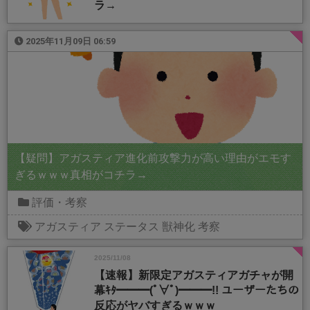
ラ→
2025年11月09日 06:59
【疑問】アガスティア進化前攻撃力が高い理由がエモす
ぎるｗｗｗ真相がコチラ→
評価・考察
アガスティア
ステータス
獣神化
考察
2025/11/08
【速報】新限定アガスティアガチャが開
幕ｷﾀ━━━(ﾟ∀ﾟ)━━━!! ユーザーたちの
反応がヤバすぎるｗｗｗ