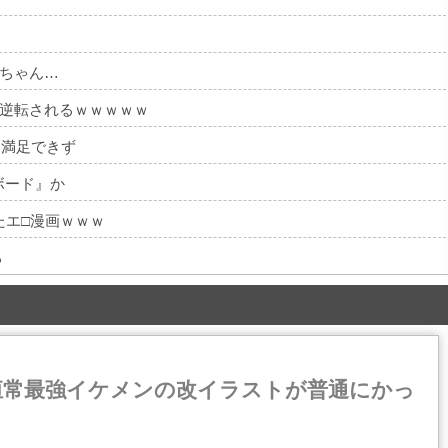
ちゃん…
逆転されるｗｗｗｗｗ
ど満足できず
ボード』か
たエ□漫画ｗｗｗ
る
恒常最強イケメンの改イラストが普通にかっ