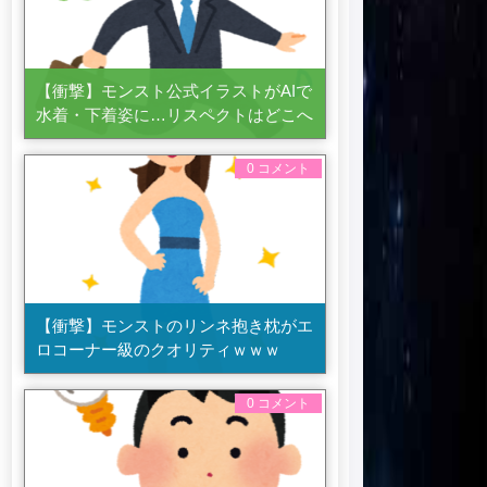
【衝撃】モンスト公式イラストがAIで
水着・下着姿に…リスペクトはどこへ
0 コメント
【衝撃】モンストのリンネ抱き枕がエ
ロコーナー級のクオリティｗｗｗ
0 コメント