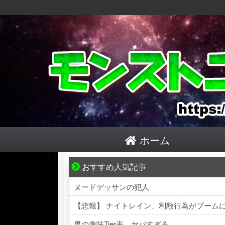
ホーム
おすすめ人気記事
ブブ家のドタバタが、今日も愛おしい！
ヌードデッサンの犯人
【悲報】 ナイトレイン、利敵行為がブーム
男の趣味Tier表、ヤバすぎる