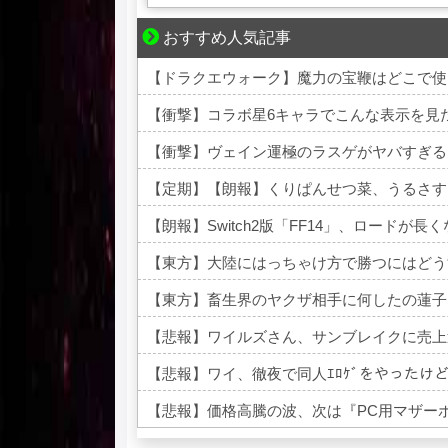
おすすめ人気記事
ゾッとして、ほろりとする奇妙な物語。
【ドラクエウォーク】魔力の宝鞭はどこで使
【衝撃】コラボ星6キャラでこんな表示を見
【衝撃】ヴェイン運極のラスゲがヤバすぎる
【定期】【朗報】くりぱんせつ菜、うるさす
【朗報】Switch2版「FF14」、ロードが
【東方】大陸にはっちゃけ方で勝つにはどう
【東方】畜生界のヤクザ相手に何したの蓮子
【悲報】ワイルズさん、サンブレイクに売上
【悲報】ワイ、徹夜で同人ｴﾛｹﾞをやったけ
【悲報】価格高騰の波、次は『PC用マザー