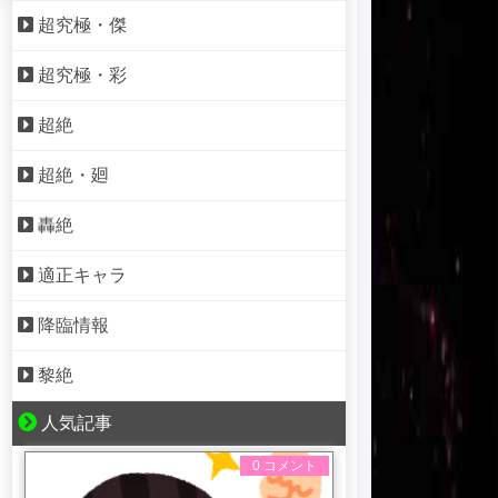
超究極・傑
超究極・彩
超絶
超絶・廻
轟絶
適正キャラ
降臨情報
黎絶
人気記事
0 コメント