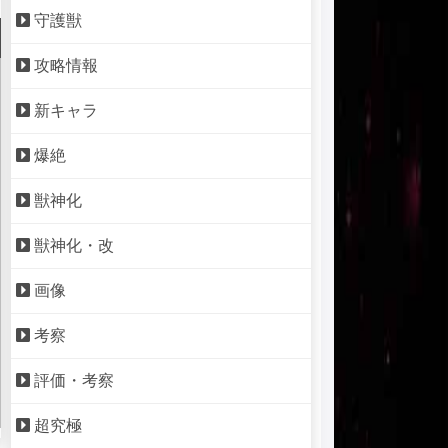
守護獣
攻略情報
新キャラ
爆絶
獣神化
獣神化・改
画像
考察
評価・考察
超究極