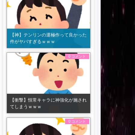
【神】テンリンの運極作って良かった
件がヤバすぎるｗｗｗ
0 コメント
【衝撃】恒常キャラに神強化が施され
てしまうｗｗｗ
0 コメント