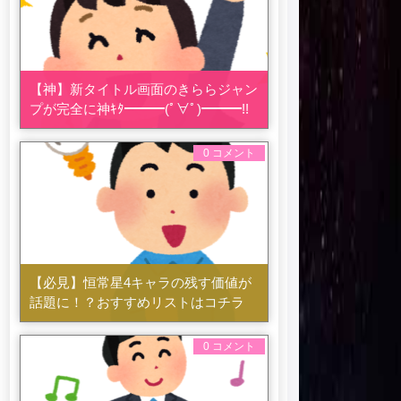
【神】新タイトル画面のきららジャン
プが完全に神ｷﾀ━━━(ﾟ∀ﾟ)━━━!!
0 コメント
【必見】恒常星4キャラの残す価値が
話題に！？おすすめリストはコチラ
0 コメント