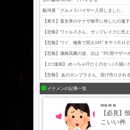
駿河屋「グルメスパイザー入荷しました」
【東方】畜生界のヤクザ相手に何したの蓮子
【悲報】ワイルズさん、サンブレイクに売上
【悲報】ワイ、徹夜で同人ｴﾛｹﾞをやったけ
【悲報】価格高騰の波、次は『PC用マザー
【エ□漫画】 めっちゃ汗だくのセッ○ス描い
【悲報】 あのガンプラさん、投げ売りされ
Powered by livedoor 相互RSS
イケメンの記事一覧
2026.05.26
【必見】
こいい件