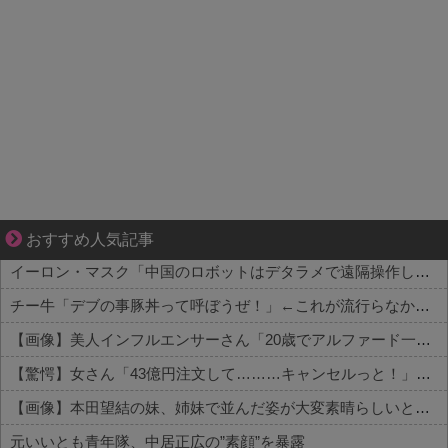
小さなすれ違いが、夫を追い詰めていく
おすすめ人気記事
イーロン・マスク「中国のロボットはデタラメで遠隔操作してるだけ」
チー牛「デブの事豚丼って呼ぼうぜ！」←これが流行らなかった理由
【画像】美人インフルエンサーさん「20歳でアルファード一括で買えちゃう私って素敵」←これってガチなん？それともネタなん？w w w w w w w w w
【驚愕】女さん「43億円注文して………キャンセルっと！」←こいつの目的って一体なんなの？？？？？？？
【画像】本田望結の妹、姉妹で並んだ姿が大変素晴らしいと話題にw w w w w w w
元いいとも青年隊、中居正広の”素顔”を暴露