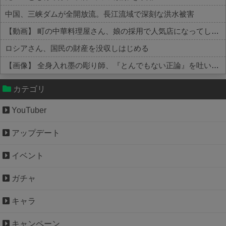
中国、三峡ダムが全開放流。長江流域で深刻な洪水被害
【動画】 町の中華料理屋さん、娘の採用で人気店になってしまう
ロシアさん、国民の財産を没収しはじめる
【画像】 全身入れ墨の彫り師、『とんでもない正論』を吐いて30万再生されてしまうｗｗｗｗｗｗｗ
Powered by livedoor 相互RSS
カテゴリ
YouTuber
アップデート
イベント
ガチャ
キャラ
キャンペーン