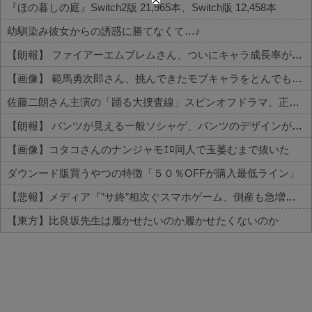
『ほの暮しの庭』Switch2版 21,965本、Switch版 12,458本
幼馴染み彼女からの誘惑に勝てなくて…♪
【朗報】 ファイアーエムブレムさん、ついにキャラ成長率がゲーム内で見れるようになる
【画像】 範馬勇次郎さん、挑んできたモブキャラをとんでもない目に合わせてしまう
佐藤二朗さん主演の「踊る大捜査線」スピンオフドラマ、正式に中止との報道
【朗報】 パンツが見える一般ソシャゲ、パンツのデザインが上方修正される
【画像】コタコさんのナンジャモｴﾛ同人で玉萎むまで抜いた
ダウンード版買うやつの特徴「５０％OFFが購入最低ライン」
【悲報】メディア『”サ終”相次ぐスマホゲーム、倒産も急増。過去最多ペースで推移』
【東方】比良坂先生は履かせたいのか履かせたくないのか
Powered by livedoor 相互RSS