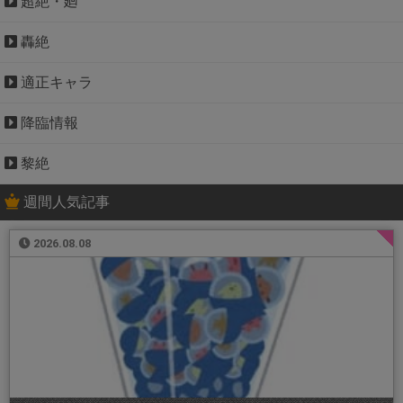
超絶・廻
轟絶
適正キャラ
降臨情報
黎絶
週間人気記事
2026.08.08