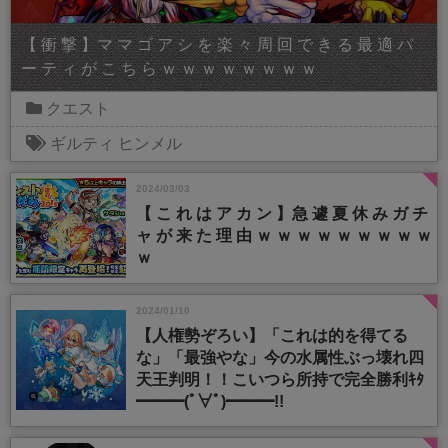
【 衝 撃 】マ マ ゴ ア シ を 楽 々 周 回 で き る 最 適 パ
ー テ ィ が こ ち ら ｗ ｗ ｗ ｗ ｗ ｗ ｗ ｗ
クエスト
ギルティ
ヒンメル
2024/03/03
【 こ れ は ア カ ン 】急 遽 夏 休 み ガ チ
ャ が 来 た 理 由 ｗ ｗ ｗ ｗ ｗ ｗ ｗ ｗ ｗ
ｗ
2024/01/10
【人権勢ぞろい】「これは的を得てる
な」「最強やな」今の水属性ぶっ壊れ四
天王判明！！こいつら所持で完全勝利ｷﾀ
━━━(ﾟ∀ﾟ)━━━!!