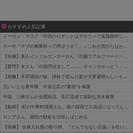
ぜんぶ私が中心、そう思った瞬間から歪み出す
おすすめ人気記事
イーロン・マスク「中国のロボットはデタラメで遠隔操作してるだけ」
チー牛「デブの事豚丼って呼ぼうぜ！」←これが流行らなかった理由
【画像】美人インフルエンサーさん「20歳でアルファード一括で買えちゃう私って素敵」←これってガチなん？それともネタなん？w w w w w w w w w
【驚愕】女さん「43億円注文して………キャンセルっと！」←こいつの目的って一体なんなの？？？？？？？
【画像】本田望結の妹、姉妹で並んだ姿が大変素晴らしいと話題にw w w w w w w
元いいとも青年隊、中居正広の”素顔”を暴露
中国、三峡ダムが全開放流。長江流域で深刻な洪水被害
【動画】 町の中華料理屋さん、娘の採用で人気店になってしまう
ロシアさん、国民の財産を没収しはじめる
【画像】 全身入れ墨の彫り師、『とんでもない正論』を吐いて30万再生されてしまうｗｗｗｗｗｗｗ