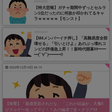
2023/12/13
【特大悲報】ガチャ期間中ずっとセルラ
ン1位だったのに何故か叩かれてるキャ
ラｗｗｗｗｗ【モンスト】
2023/12/10
【M4メンバーイチ押し】「高難易度全部
壊せる」「引いとけよ」あのぶっ壊れコ
ンビの評価急上昇！！新時代開幕ｷﾀ━━
━(ﾟ∀ﾟ)━━━!!
2023年12月10日 06:19
【衝撃】「最適更新されたな」「これが結論か」天魔6
がヌルゲー化ってマジ！？あの編成で楽々クリアｷﾀ