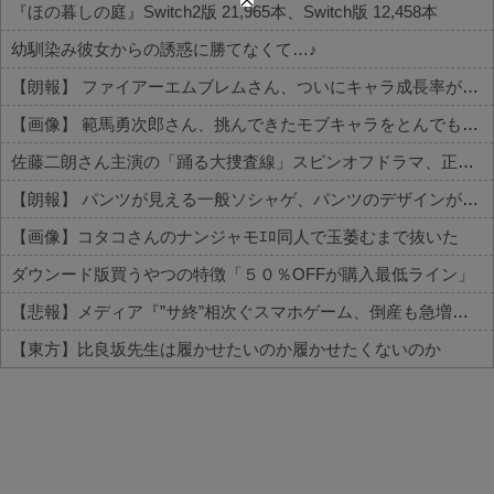
『ほの暮しの庭』Switch2版 21,965本、Switch版 12,458本
幼馴染み彼女からの誘惑に勝てなくて…♪
【朗報】 ファイアーエムブレムさん、ついにキャラ成長率がゲーム内で見れるようになる
【画像】 範馬勇次郎さん、挑んできたモブキャラをとんでもない目に合わせてしまう
佐藤二朗さん主演の「踊る大捜査線」スピンオフドラマ、正式に中止との報道
【朗報】 パンツが見える一般ソシャゲ、パンツのデザインが上方修正される
【画像】コタコさんのナンジャモｴﾛ同人で玉萎むまで抜いた
ダウンード版買うやつの特徴「５０％OFFが購入最低ライン」
【悲報】メディア『”サ終”相次ぐスマホゲーム、倒産も急増。過去最多ペースで推移』
【東方】比良坂先生は履かせたいのか履かせたくないのか
Powered by livedoor 相互RSS