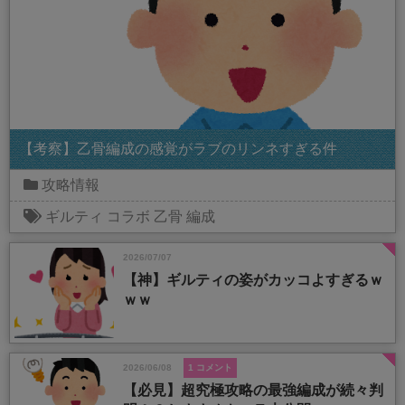
【考察】乙骨編成の感覚がラブのリンネすぎる件
攻略情報
ギルティ
コラボ
乙骨
編成
2026/07/07
【神】ギルティの姿がカッコよすぎるｗ
ｗｗ
2026/06/08
1 コメント
【必見】超究極攻略の最強編成が続々判