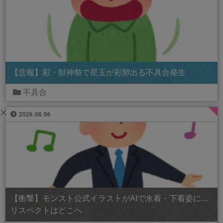
【悲報】彩・獣神祭で星玉が彩卵出る不具合発生
不具合
2026.08.06
【衝撃】モンスト公式イラストがAIで水着・下着姿に…
リスペクトはどこへ