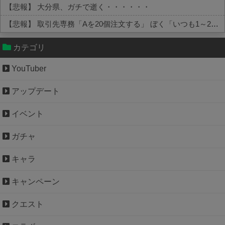
【悲報】 大分県、ガチで逝く・・・・・・
【悲報】 取引先専務「Aを20個注文する」 ぼく「いつも1～2個しか使わないけど本当に20であってる？」 取専「あってる」→結果『こう』なったんだが...
Powered by livedoor 相互RSS
カテゴリ
YouTuber
アップデート
イベント
ガチャ
キャラ
キャンペーン
クエスト