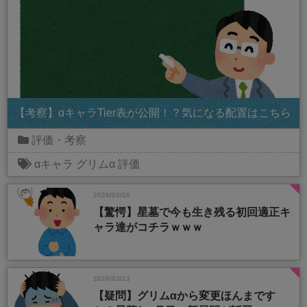
【考察】αキャラTier表が公開！？気になる配置はこちら
評価・考察
αキャラ
グリムα
評価
2026/03/16
【驚愕】星墓で今も生き残る初回適正キ
ャラ達がコチラｗｗｗ
2026/03/13
【疑問】グリムαから変更ほんまです