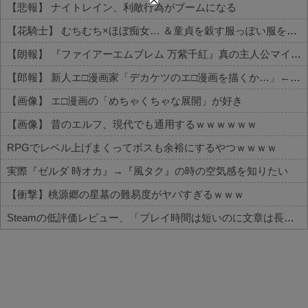
【悲報】 ナイトレイン、利敵行為がブームになる
【花騎士】 むちむち×ほぼ痴女… ＆童貞を穀す服っぽい服をきたホウオウボクへの反応！！！
【朗報】 『ファイアーエムブレム 万紫千紅』真の主人公マイユニはキャラメイクが可能
【郎報】 新人エ□漫画家「デカケツのエ□漫画を描くか…」←1000万円稼いでしまう
【画像】 エ□漫画の「めちゃくちゃな展開」が好き
【画像】 昔のエルフ、現代でも通用するｗｗｗｗｗｗ
RPGでレベル上げまくってボスも余裕にするやつｗｗｗｗ
実際『ゼルダ 時オカ』→『風タク』の時の空気感を知りたい
【衝撃】桃源郷の星墓の難易度がヤバすぎるｗｗｗ
Steamの低評価レビュー、「プレイ時間は短いのに文章は長い」という謎の傾向が分析で浮き彫りに
Powered by livedoor 相互RSS