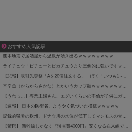
共感必至の“日常修羅場”短編集！
おすすめ人気記事
熊本地震で居酒屋から温泉が湧き出るｗｗｗｗｗｗｗｗ
ライチュウ「ピチューとピカチュウより圧倒的に強いですｗｗｗｗ」←こいつが不人気な理由
【悲報】取引先専務「Aを20個注文する」 ぼく「いつも1～2個しか使わないけど本当に20であってる？」 取専「あってる」→結果『こう』なったんだがコレワイが悪いんか？？？？？？？？
辛辛魚（からからさかな）とかいうカップ麺ｗｗｗｗｗｗｗｗｗｗ
【うわっ…】専業主婦さん、エグいくらいの不倫が子供にガチバレした結果…
【速報】 日本の防衛省、ようやく気づいた模様ｗｗｗｗｗ
記録的猛暑の欧州、ドナウ川の水位が低下してマンモスの骨や沈没したドイツ軍の戦艦が出現
【驚愕】 新幹線じゃなく『帰省費4000円』安くなる在来線で帰省した結果ｗｗｗｗｗ