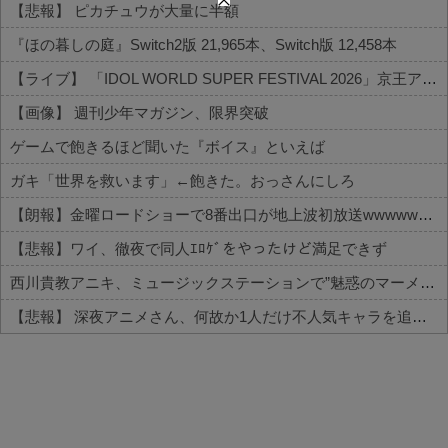
【悲報】 ピカチュウが大量に半額
『ほの暮しの庭』Switch2版 21,965本、Switch版 12,458本
【ライブ】 「IDOL WORLD SUPER FESTIVAL 2026」京王アリーナTOKYO開催決定
【画像】 週刊少年マガジン、限界突破
ゲームで飽きるほど聞いた『ボイス』といえば
ガキ「世界を救います」←飽きた。おっさんにしろ
【朗報】金曜ロードショーで8番出口が地上波初放送wwwwwwwww
【悲報】ワイ、徹夜で同人ｴﾛｹﾞをやったけど満足できず
西川貴教アニキ、ミュージックステーションで”魅惑のマーメイド達と限界突破”してしまうｗｗｗｗ
【悲報】 深夜アニメさん、何故か1人だけ不人気キャラを追加してしまうｗｗｗ
Powered by livedoor 相互RSS