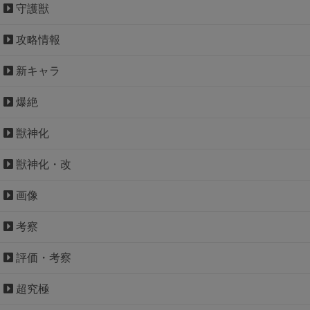
守護獣
攻略情報
新キャラ
爆絶
獣神化
獣神化・改
画像
考察
評価・考察
超究極