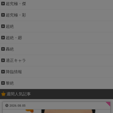
超究極・傑
超究極・彩
超絶
超絶・廻
轟絶
適正キャラ
降臨情報
黎絶
週間人気記事
2026.08.05