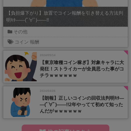
【負担爆下がり】放置でコイン報酬を引き替える方法判
明ｷﾀ――(ﾟ∀ﾟ)――!!
その他
コイン
報酬
2024/05/14
【東京喰種コイン稼ぎ】対象キャラに大
発狂！ストライカーが全員思った事がコ
チラｗｗｗｗｗｗ
2024/04/26
【朗報】正しいコインの回収法判明ｷﾀ―
―(ﾟ∀ﾟ)――!!2年やってて初めて知った
んだがｗｗｗｗｗｗ