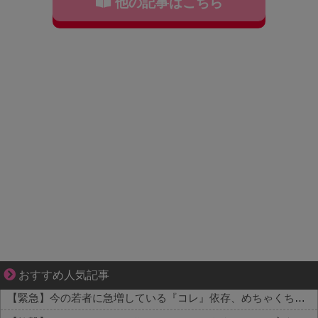
他の記事はこちら
“変われない私”が動き出す瞬間に出会う
おすすめ人気記事
【緊急】今の若者に急増している『コレ』依存、めちゃくちゃ深刻な模様w w w w w w w w w w