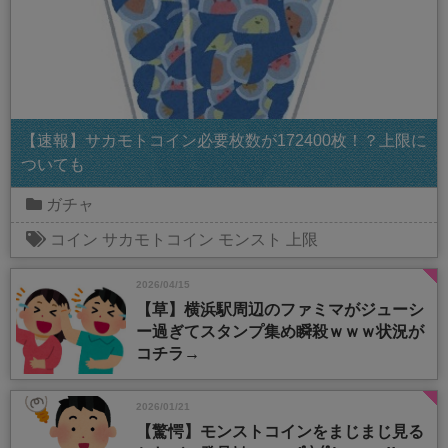
【速報】サカモトコイン必要枚数が172400枚！？上限に
ついても
ガチャ
コイン
サカモトコイン
モンスト
上限
2026/04/15
【草】横浜駅周辺のファミマがジューシ
ー過ぎてスタンプ集め瞬殺ｗｗｗ状況が
コチラ→
2026/01/21
【驚愕】モンストコインをまじまじ見る