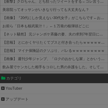
【衝撃】クロちゃん、とち狂ったツイートをする←コレ言うほどおかしいか？？？？？？
美容院ってオッサンがいきなり行っても大丈夫なん？
【画像】『20代にしか見えない30代女子』がこちらです←お前らから見てどう？？？？？？？
お前ら「日本も核武装汁！」←１万発の核弾頭どこに
【ネット騒然】 元ジャンポケ斉藤の妻、夫の求刑7年翌日にインスタ更新！その内容がガチでヤバすぎる…
【悲報】 とにかくヤりたくてブスと付き合ったらｗｗｗｗｗｗｗｗｗｗｗｗｗｗｗ
【悲報】 マイナ保険証のクソぶり、バレるｗｗｗｗｗｗｗｗｗ
【画像】 週刊少年ジャンプ、「ロクのおかしな家」とかいう微妙な漫画を巻頭カラーにしたせいで100万部切る
飲み屋でケンカした相手をコロした男の弁護をした。そして数年後、因果応報を思わせる出来事が…
Powered by livedoor 相互RSS
カテゴリ
YouTuber
アップデート