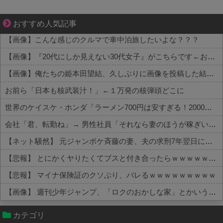
三十路女子の仕事と恋、その先にあった本音
おすすめ人気記事
【画像】こんな感じのクルマで車中泊旅したいよな？？？
【画像】『20代にしか見えない30代女子』がこちらです←お前らから見てどう？？？？？？？
【画像】俺たちの姫本田望結、久しぶりに画像を投稿した結果→やっぱりワイらの姫だったw w w w w w w w w w
お前ら「日本も核武装汁！」←１万発の核弾頭どこに
世界のケイスケ・ホンダ「ラーメン700円は安すぎる！2000円にするべき」
会社「君、転勤ね」→ 男性社員「それなら妻のほうが稼ぎいいんで辞めます」⇒ 結果・・・
【ネット騒然】 元ジャンポケ斉藤の妻、夫の求刑7年翌日にインスタ更新！その内容がガチでヤバすぎる…
【悲報】 とにかくヤりたくてブスと付き合ったらｗｗｗｗｗｗｗｗｗｗｗｗｗｗｗ
【悲報】 マイナ保険証のクソぶり、バレるｗｗｗｗｗｗｗｗｗ
【画像】 週刊少年ジャンプ、「ロクのおかしな家」とかいう微妙な漫画を巻頭カラーにしたせいで100万部切る
Powered by livedoor 相互RSS
カテゴリ