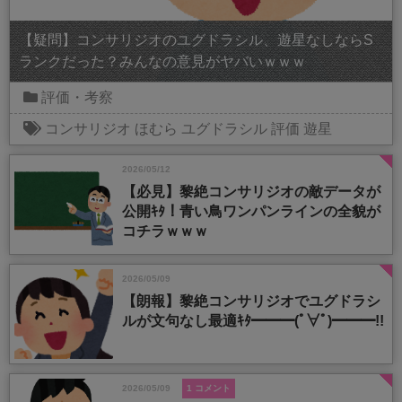
【疑問】コンサリジオのユグドラシル、遊星なしならS
ランクだった？みんなの意見がヤバいｗｗｗ
評価・考察
コンサリジオ
ほむら
ユグドラシル
評価
遊星
2026/05/12
【必見】黎絶コンサリジオの敵データが
公開ｷﾀ！青い鳥ワンパンラインの全貌が
コチラｗｗｗ
2026/05/09
【朗報】黎絶コンサリジオでユグドラシ
ルが文句なし最適ｷﾀ━━━(ﾟ∀ﾟ)━━━!!
2026/05/09
1 コメント