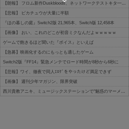
【朗報】 フロム新作Duskbloods、ネットワークテストキタ━━━━(゜∀゜)━━━━!!
【悲報】 ピカチュウが大量に半額
『ほの暮しの庭』Switch2版 21,965本、Switch版 12,458本
【画像】 おい、これのどこが初音ミクなんだよｗｗｗｗｗ
ゲームで飽きるほど聞いた『ボイス』といえば
【急募】映画化するのにもっとも適したゲーム
Switch2版『FF14』緊急メンテでロード時間が8秒から6秒に
【悲報】ワイ、徹夜で同人ｴﾛｹﾞをやったけど満足できず
【画像】 週刊少年マガジン、限界突破
西川貴教アニキ、ミュージックステーションで”魅惑のマーメイド達と限界突破”してしまうｗｗｗｗ
Powered by livedoor 相互RSS