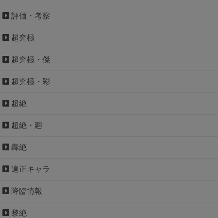
評価・考察
超究極
超究極・傑
超究極・彩
超絶
超絶・廻
轟絶
適正キャラ
降臨情報
黎絶