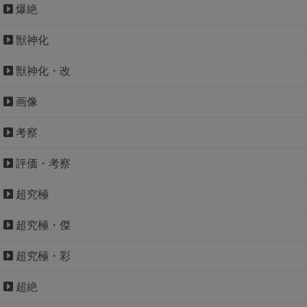
爆絶
獣神化
獣神化・改
画像
考察
評価・考察
超究極
超究極・傑
超究極・彩
超絶