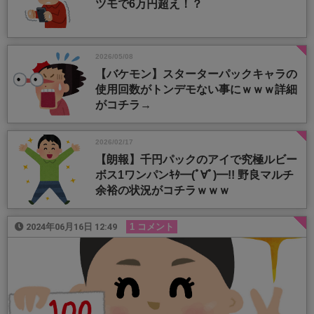
ツモで6万円超え！？
2026/05/08
【バケモン】スターターパックキャラの
使用回数がトンデモない事にｗｗｗ詳細
がコチラ→
2026/02/17
【朗報】千円パックのアイで究極ルビー
ボス1ワンパンｷﾀ━(ﾟ∀ﾟ)━!! 野良マルチ
余裕の状況がコチラｗｗｗ
2024年06月16日 12:49
1 コメント