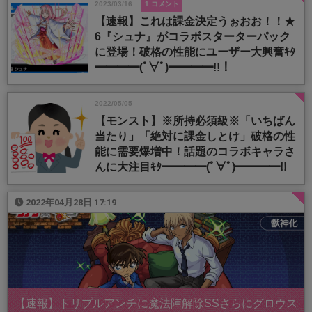
2023/03/16
1 コメント
【速報】これは課金決定うぉおお！！★
6『シュナ』がコラボスターターパック
に登場！破格の性能にユーザー大興奮ｷﾀ
━━━━(ﾟ∀ﾟ)━━━━!!！
2022/05/05
【モンスト】※所持必須級※「いちばん
当たり」「絶対に課金しとけ」破格の性
能に需要爆増中！話題のコラボキャラさ
んに大注目ｷﾀ━━━━(ﾟ∀ﾟ)━━━━!!
2022年04月28日 17:19
【速報】トリプルアンチに魔法陣解除SSさらにグロウス