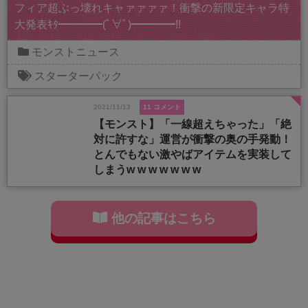
フィア超ぶっ壊れキャァァァァ！衝撃の新限定キャラ特
大発表ｷﾀ━━━━(ﾟ∀ﾟ)━━━━!!
モンストニュース
スターターパック
2021/11/13
11 コメント
【モンスト】「一線超えちゃった」「絶
対に許すな」運営が衝撃の奥の手発動！
とんでもない激やばアイテムを実装して
しまうw w w w w w w
他の記事はこちら