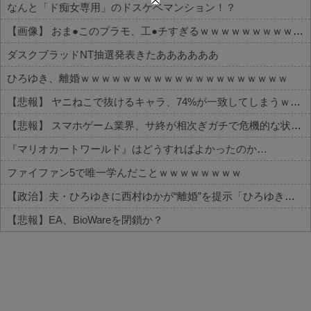
なんと「ド痴女専用」のドスケベマンション！？
【画像】 おま●このプラモ、工●チすぎるｗｗｗｗｗｗｗｗｗｗ
ダスクブラッドNT抽選発表きたああああああ
ひろゆき、離婚ｗｗｗｗｗｗｗｗｗｗｗｗｗｗｗｗｗｗｗｗ
【悲報】 ヤニねこで抜けるキャラ、74%が一致してしまうｗｗｗｗｗ
【悲報】 スマホゲーム業界、サ終が相次ぎガチで危機的な状況に…その理由がこちら
『マリオカートワールド』はどうすればよかったのか…
ファイファン5で唯一学んだことｗｗｗｗｗｗｗｗ
【政治】夫・ひろゆきに西村ゆかが“離婚”を提示「ひろゆき＆いずみ新党（仮）」の届け出を知らされず激怒「信頼関係が保てない状態で夫婦を続けるのは無理」
【悲報】EA、BioWareを閉鎖か？
Powered by livedoor 相互RSS