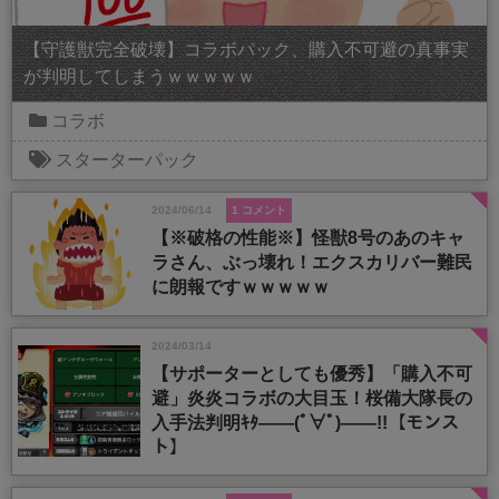
【守護獣完全破壊】コラボパック、購入不可避の真事実
が判明してしまうｗｗｗｗｗ
コラボ
スターターパック
2024/06/14
1 コメント
【※破格の性能※】怪獣8号のあのキャ
ラさん、ぶっ壊れ！エクスカリバー難民
に朗報ですｗｗｗｗｗ
2024/03/14
【サポーターとしても優秀】「購入不可
避」炎炎コラボの大目玉！桜備大隊長の
入手法判明ｷﾀ――(ﾟ∀ﾟ)――!!【モンス
ト】