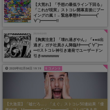
【大荒れ】「予想の最低ライン下回る」
「これが現実」ストコレ開幕直後にブー
イングの嵐！←緊急事態ｷﾀ━━━━(ﾟ
∀ﾟ)━━━━!!
2020/02/05
【胸糞注意】「壊れ過ぎやん」「●●α出
過ぎ」ガチ社員さん降臨ｷﾀ━━(ﾟ∀ﾟ)━
━!!ストコレ神引き連発でユーザードン
引きwwwwww
2020年02月04日 19:19
6 コメント
【大激震】「嘘だろ…」「えぐ」ストコレ50連結果『優
勝候補』ｷﾀ━━━━(ﾟ∀ﾟ)━━━━!!←コレは”ある意