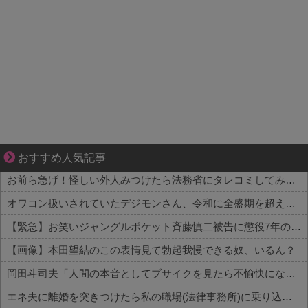
悩んでいるのは私だけ？夫との距離
おすすめ人気記事
お前ら急げ！怪しい外人みつけたら法務省にタレコミしてみろ！意外と仕事するぞ？
オワコン扱いされていたデジモンさん、令和に全盛期を超える利益を生み出していた
【緊急】お笑いジャングルポケット斉藤慎二被告に懲役7年の求刑←これ…
【画像】本田望結のこの表情見て勃起我慢できる奴、いるん？
岡田斗司夫「人間の本音としてブサイクを見たら不愉快になる。この責任をどうとるんだ」
エネ夫に離婚を突きつけたら私の職場(法律事務所)に乗り込んできた 堂々と「離婚の法律相談です。母の薦めでこちらに参りました」と言っているが、...