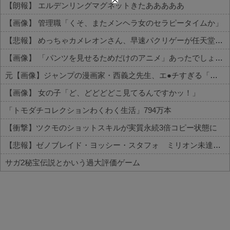
【朗報】 エルデンリングマグネットきたあああああ
【画像】 管理職「くそ、またメンヘラ女のセラピータイムか」
【悲報】 めっちゃカメレオンさん、早速パクリゲーが任天堂ストアに登場してしまう……
【画像】 「パンツを見せるためだけのアニメ」あったでしょｗｗｗｗｗ
元【画像】ジャンプの漫画家・西義之先生、エ●チすぎる「八尺様」の新作エ□漫画を描く
【画像】 女の子「ど、どどどどこ見てるんですかッ！」
「トモダチコレクションわくわく生活」794万本
【衝撃】ツクモのショットスキルが実質永続3倍コピー状態に
【悲報】ゼノブレイド・ヨッシー・スタフォ ミリオン未達・・・
サガ2秘宝伝説とかいう過大評価ゲーム
Powered by livedoor 相互RSS