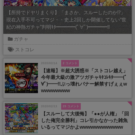
【所持でドヤリまくり】「まさか、スルーしたのか⁉︎」
現在入手不可ってマジ・・史上2回しか開催してない”世
紀の神熱ガチャ”判明ｷﾀ━━━━(ﾟ∀ﾟ)━━━━!!
ガチャ
ストコレ
2020/02/14
2 コメント
【速報】※超大誘惑※「ストコレ越え」
今年最大級の激アツガチャｷﾀｺﾚｷﾀ━━(ﾟ
∀ﾟ)━━!!ぶっ壊れバナー解禁すげぇぇw
wwwwwwww
2020/02/13
29 コメント
【スルーして大後悔】「●●が人権」「回
した俺完全勝利」コレ引かなかった雑魚
いるってマジかよwwwwwwwwwwww