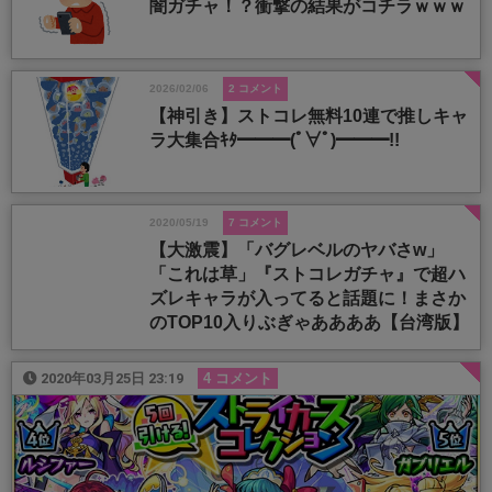
闇ガチャ！？衝撃の結果がコチラｗｗｗ
2026/02/06
2 コメント
【神引き】ストコレ無料10連で推しキャ
ラ大集合ｷﾀ━━━(ﾟ∀ﾟ)━━━!!
2020/05/19
7 コメント
【大激震】「バグレベルのヤバさw」
「これは草」『ストコレガチャ』で超ハ
ズレキャラが入ってると話題に！まさか
のTOP10入りぶぎゃああああ【台湾版】
2020年03月25日 23:19
4 コメント