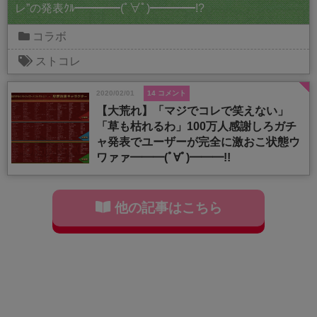
レ”の発表ｸﾙ━━━━(ﾟ∀ﾟ)━━━━!?
コラボ
ストコレ
2020/02/01
14 コメント
【大荒れ】「マジでコレで笑えない」
「草も枯れるわ」100万人感謝しろガチ
ャ発表でユーザーが完全に激おこ状態ウ
ワァァ━━━(ﾟ∀ﾟ)━━━!!
他の記事はこちら