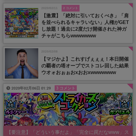
2020/02/11
2 コメント
【激震】「絶対に引いておくべき」「肩
を並べられるキャラいない」人権がGET
し放題！過去に2度だけ開催された神ガ
チャがこちらwwwwwww
2020/02/08
【マジかよ】これすげぇぇぇ！本日開催
の覇者の塔オーブでストコレ回した結果
ウオォおぉぉおxおおxwwwwwww
2020年02月06日 01:29
3 コメント
【要注意】「どういう事だよ」「完全に罠だなwww」ス