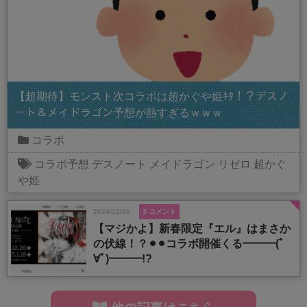
【超期待】モンスト次コラボは超かぐや姫ｷﾀ！？デスノ
ート＆メイドラゴン予想が熱すぎるｗｗｗ
コラボ
コラボ予想
デスノート
メイドラゴン
リゼロ
超かぐ
や姫
2024/12/30
3 コメント
【マジかよ】新春限定『エル』はまさか
の伏線！？⚫︎⚫︎コラボ開催くる━━━(ﾟ
∀ﾟ)━━━!?