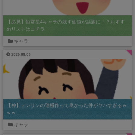
【必見】恒常星4キャラの残す価値が話題に！？おすす
めリストはコチラ
キャラ
2026.08.06
【神】テンリンの運極作って良かった件がヤバすぎるｗ
ｗｗ
キャラ