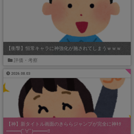
【衝撃】恒常キャラに神強化が施されてしまうｗｗｗ
評価・考察
2026.08.03
【神】新タイトル画面のきららジャンプが完全に神ｷﾀ
━━━(ﾟ∀ﾟ)━━━!!