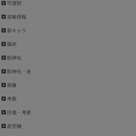
守護獣
攻略情報
新キャラ
爆絶
獣神化
獣神化・改
画像
考察
評価・考察
超究極