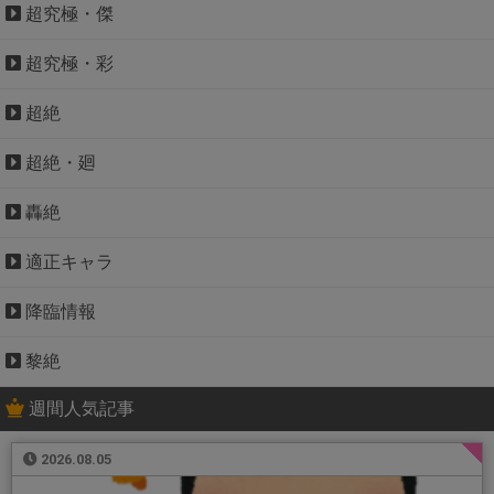
超究極・傑
超究極・彩
超絶
超絶・廻
轟絶
適正キャラ
降臨情報
黎絶
週間人気記事
2026.08.05