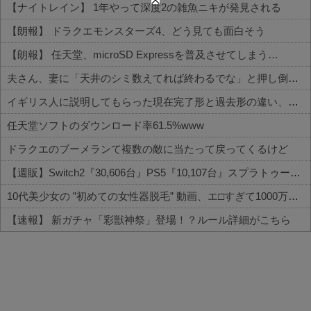
【ナイトレイン】 1年やって深度2の雑魚ニキが発見される
【朗報】 ドラクエモンスターズ4、どう見ても面白そう
【朗報】 任天堂、microSD Expressを普及させてしまう…
夫さん、妻に「天井のシミ数えてれば終わるでな」と押し倒されて性行為 → 凄いことになるｗｗｗｗｗ
イギリス人に説明してもらった現在完了形と過去形の違い、過去一で分かりやすいｗｗｗｗｗｗ
任天堂ソフトのダウンロード率61.5%www
ドラクエのブーメランて複数の敵に当たって戻ってくるけど
【週販】Switch2『30,606台』PS5『10,107台』スプラトゥーン レイダース「73,542本」
10代美少女の ”初めての女性器脱毛” 動画、エ□すぎて1000万再生される・・・
【速報】 新ガチャ「彩獣神祭」登場！？ルール詳細がこちら
Powered by livedoor 相互RSS