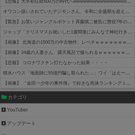
【悲報】大卒初任給600万の時代へwwwwwwwwwwwwwwwwwww
オワコン扱いされていたデジモンさん、令和に全盛期を超える利益を生み出していた
【緊急】お笑いジャングルポケット斉藤慎二被告に懲役7年の求刑←これ…
ジャップ「クリスマスお祝いした1週間後にみんなで神社行きます」←これ
【画像】 北海道の1500万の中古物件、レベチｗｗｗｗｗｗｗｗｗｗｗｗｗｗｗｗｗｗｗｗ
【画像】24歳の人妻さん、露天風呂で撮られるｗｗｗｗｗｗｗｗｗｗｗｗｗｗｗｗｗ
【悲報】 コロナワクチン打たなかった結果・・・・
積水ハウス「地面師に55億円騙し取られた…」ワイ「はえーかわいそう…会社滅茶苦茶やろなぁ」→
【画像】 『金田一少年の事件簿』で好きな死体ランキング１位がこちら！
Powered by livedoor 相互RSS
カテゴリ
YouTuber
アップデート