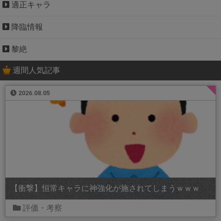
適正キャラ
降臨情報
黎絶
週間人気記事
2026.08.05
【衝撃】恒常キャラに神強化が施されてしまうｗｗｗ
評価・考察