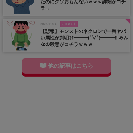
たのにクソおもんないｗｗｗ詳細がコチ
ラ→
2025/11/04
2 コメント
【悲報】モンストのネクロンで一番ヤバ
い属性が判明ｷﾀ━━━(ﾟ∀ﾟ)━━━!! みん
なの殺意がコチラｗｗｗ
他の記事はこちら