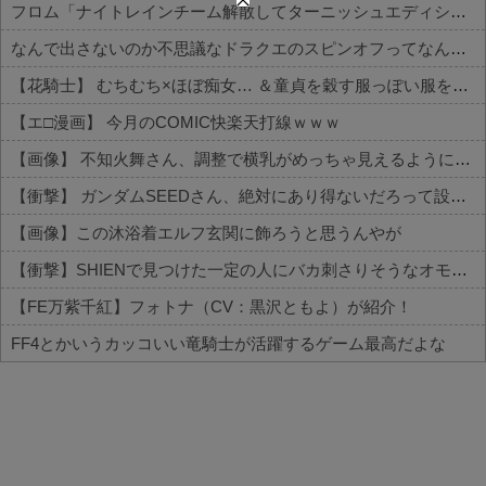
フロム「ナイトレインチーム解散してターニッシュエディション完成させました」←これｗｗｗｗ
なんで出さないのか不思議なドラクエのスピンオフってなんかある？
【花騎士】 むちむち×ほぼ痴女… ＆童貞を穀す服っぽい服をきたホウオウボクへの反応！！！
【エ□漫画】 今月のCOMIC快楽天打線ｗｗｗ
【画像】 不知火舞さん、調整で横乳がめっちゃ見えるようになるｗｗｗｗｗｗ
【衝撃】 ガンダムSEEDさん、絶対にあり得ないだろって設定がこちらｗｗｗ
【画像】この沐浴着エルフ玄関に飾ろうと思うんやが
【衝撃】SHIENで見つけた一定の人にバカ刺さりそうなオモチャがコチラｗｗｗｗｗｗ
【FE万紫千紅】フォトナ（CV：黒沢ともよ）が紹介！
FF4とかいうカッコいい竜騎士が活躍するゲーム最高だよな
Powered by livedoor 相互RSS