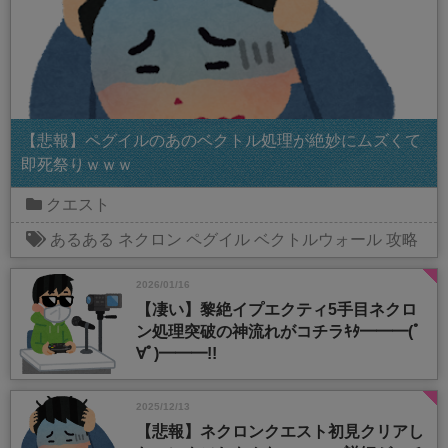
【悲報】ペグイルのあのベクトル処理が絶妙にムズくて
即死祭りｗｗｗ
クエスト
あるある
ネクロン
ペグイル
ベクトルウォール
攻略
2026/01/16
【凄い】黎絶イプエクティ5手目ネクロ
ン処理突破の神流れがコチラｷﾀ━━━(ﾟ
∀ﾟ)━━━!!
2025/12/13
【悲報】ネクロンクエスト初見クリアし