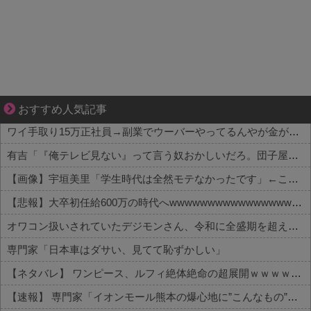
悩んでいるのは私だけ？夫との距離
おすすめ人気記事
ワイ手取り15万正社員→副業でウーバーやってるんやが金がない
有吉「『俺テレビ見ない』って言う奴おかしいだろ。団子屋で『団子食べない』って言うか？」
【画像】宇垣美里「学生時代は全然モテなかったです」←これほんまかぁ？w w w w w w w w
【悲報】大卒初任給600万の時代へwwwwwwwwwwwwwwwwwww
オワコン扱いされていたデジモンさん、令和に全盛期を超える利益を生み出していた
専門家「日本車はダサい、見てて恥ずかしい」
【ネタバレ】 ワンピース、ルフィ絶体絶命の超展開ｗｗｗｗｗｗｗｗｗｗｗｗｗｗｗｗｗｗｗｗｗｗｗｗｗｗｗｗｗｗｗｗｗｗｗｗｗｗｗｗｗｗｗｗｗ...
【速報】 専門家「イオンモール熊本の爆心地に”こんなもの”があったんだけど…」