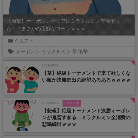
【衝撃】オーポレンクリアにミラクルミン何個使っ
た！？まさかの正解がコチラｗｗｗ
クエスト
オーポレン
ミラクルミン
草
衝撃
2026/05/02
【草】絶級トーナメントで来て欲しくな
い敵が決勝進出の絶望あるあるｗｗｗｗ
2026/04/27
1 コメント
【悲報】絶級トーナメント決勝オーポレ
ンが鬼畜すぎる…ミラクルミン全消費の
悲鳴続出ｗｗｗ