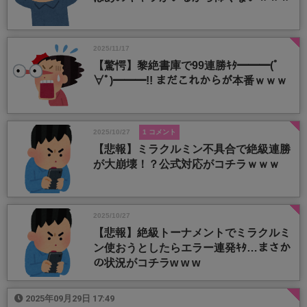
2025/11/17
【驚愕】黎絶書庫で99連勝ｷﾀ━━━(ﾟ
∀ﾟ)━━━!! まだこれからが本番ｗｗｗ
2025/10/27
1 コメント
【悲報】ミラクルミン不具合で絶級連勝
が大崩壊！？公式対応がコチラｗｗｗ
2025/10/27
【悲報】絶級トーナメントでミラクルミ
ン使おうとしたらエラー連発ｷﾀ…まさか
の状況がコチラw w w
2025年09月29日 17:49