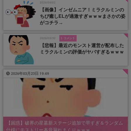
2026/04/02
【画像】インゼムニア！ミラクルミンの
ちび癒しELが過激すぎｗｗｗまさかの姿
がコチラ→
2026/03/30
1 コメント
【悲報】最近のモンスト運営が配布した
ミラクルミンの評価がヤバすぎるｗｗｗ
2026年03月23日 19:49
【困惑】破界の星墓新ステージ追加で早すぎ＆ランダム
仕様にモストリー本音漏れまくりｗｗｗ