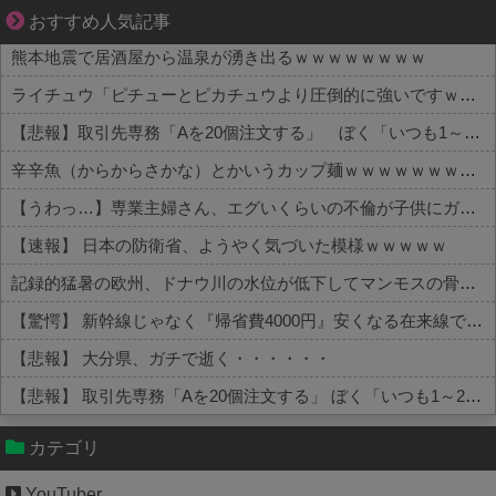
平穏が少しずつ壊れていく家族の物語。
おすすめ人気記事
熊本地震で居酒屋から温泉が湧き出るｗｗｗｗｗｗｗｗ
ライチュウ「ピチューとピカチュウより圧倒的に強いですｗｗｗｗ」←こいつが不人気な理由
【悲報】取引先専務「Aを20個注文する」 ぼく「いつも1～2個しか使わないけど本当に20であってる？」 取専「あってる」→結果『こう』なったんだがコレワイが悪いんか？？？？？？？？
辛辛魚（からからさかな）とかいうカップ麺ｗｗｗｗｗｗｗｗｗｗ
【うわっ…】専業主婦さん、エグいくらいの不倫が子供にガチバレした結果…
【速報】 日本の防衛省、ようやく気づいた模様ｗｗｗｗｗ
記録的猛暑の欧州、ドナウ川の水位が低下してマンモスの骨や沈没したドイツ軍の戦艦が出現
【驚愕】 新幹線じゃなく『帰省費4000円』安くなる在来線で帰省した結果ｗｗｗｗｗ
【悲報】 大分県、ガチで逝く・・・・・・
【悲報】 取引先専務「Aを20個注文する」 ぼく「いつも1～2個しか使わないけど本当に20であってる？」 取専「あってる」→結果『こう』なったんだが...
Powered by livedoor 相互RSS
カテゴリ
YouTuber