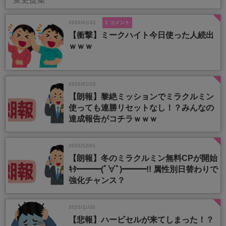
2026/01/31
1 コメント
【衝撃】ミークハイト今日使った人続出
ｗｗｗ
2026/01/25
【朗報】黎絶ミッションでミラクルミン
使っても連勝リセットなし！？みんなの
達成報告がコチラｗｗｗ
2025/12/01
【朗報】冬のミラクルミン無料CPが開始
ｷﾀ━━━(ﾟ∀ﾟ)━━━!! 属性別日替わりで
強化チャンス？
2025/11/30
【悲報】ハービセルが来てしまった！？