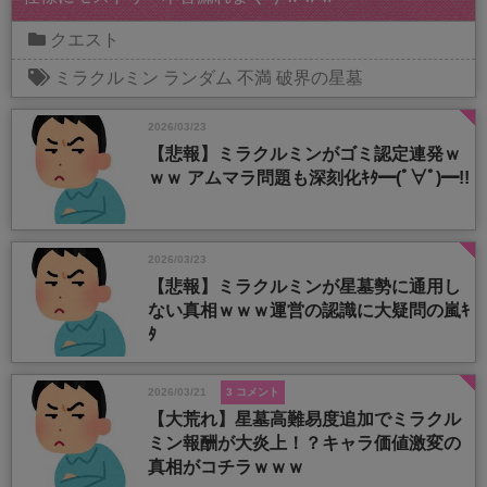
クエスト
ミラクルミン
ランダム
不満
破界の星墓
2026/03/23
【悲報】ミラクルミンがゴミ認定連発ｗ
ｗｗ アムマラ問題も深刻化ｷﾀ━(ﾟ∀ﾟ)━!!
2026/03/23
【悲報】ミラクルミンが星墓勢に通用し
ない真相ｗｗｗ運営の認識に大疑問の嵐ｷ
ﾀ
2026/03/21
3 コメント
【大荒れ】星墓高難易度追加でミラクル
ミン報酬が大炎上！？キャラ価値激変の
真相がコチラｗｗｗ