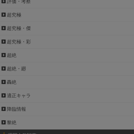
評価・考察
超究極
超究極・傑
超究極・彩
超絶
超絶・廻
轟絶
適正キャラ
降臨情報
黎絶