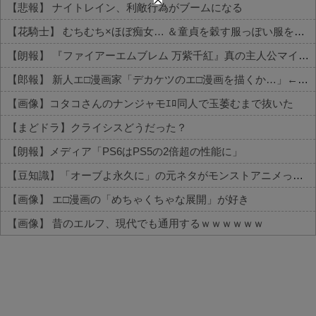
【悲報】 ナイトレイン、利敵行為がブームになる
【花騎士】 むちむち×ほぼ痴女… ＆童貞を穀す服っぽい服をきたホウオウボクへの反応！！！
【朗報】 『ファイアーエムブレム 万紫千紅』真の主人公マイユニはキャラメイクが可能
【郎報】 新人エ□漫画家「デカケツのエ□漫画を描くか…」←1000万円稼いでしまう
【画像】コタコさんのナンジャモｴﾛ同人で玉萎むまで抜いた
【まどドラ】クライシスどうだった？
【朗報】メディア「PS6はPS5の2倍超の性能に」
【豆知識】「オーブよ永久に」の元ネタがモンストアニメってマジ！？
【画像】 エ□漫画の「めちゃくちゃな展開」が好き
【画像】 昔のエルフ、現代でも通用するｗｗｗｗｗｗ
Powered by livedoor 相互RSS