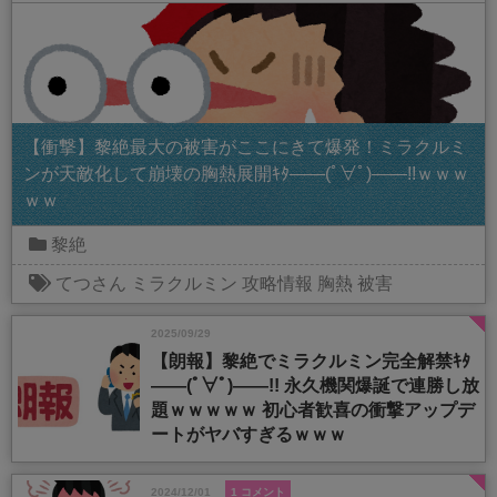
【衝撃】黎絶最大の被害がここにきて爆発！ミラクルミ
ンが天敵化して崩壊の胸熱展開ｷﾀ――(ﾟ∀ﾟ)――!!ｗｗｗ
ｗｗ
黎絶
てつさん
ミラクルミン
攻略情報
胸熱
被害
2025/09/29
【朗報】黎絶でミラクルミン完全解禁ｷﾀ
――(ﾟ∀ﾟ)――!! 永久機関爆誕で連勝し放
題ｗｗｗｗｗ 初心者歓喜の衝撃アップデ
ートがヤバすぎるｗｗｗ
2024/12/01
1 コメント