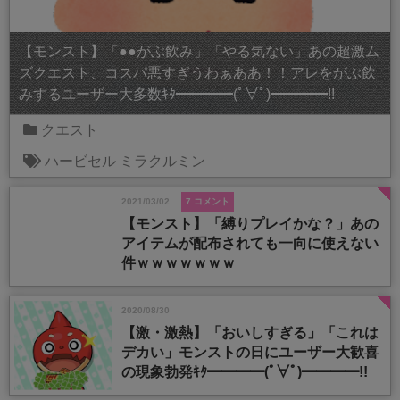
【モンスト】「●●がぶ飲み」「やる気ない」あの超激ム
ズクエスト、コスパ悪すぎうわぁああ！！アレをがぶ飲
みするユーザー大多数ｷﾀ━━━━(ﾟ∀ﾟ)━━━━!!
クエスト
ハービセル
ミラクルミン
2021/03/02
7 コメント
【モンスト】「縛りプレイかな？」あの
アイテムが配布されても一向に使えない
件ｗｗｗｗｗｗｗ
2020/08/30
【激・激熱】「おいしすぎる」「これは
デカい」モンストの日にユーザー大歓喜
の現象勃発ｷﾀ━━━━(ﾟ∀ﾟ)━━━━!!