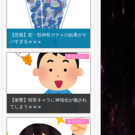
【悲報】彩・獣神祭ガチャの結果がヤ
バすぎるｗｗｗ
0 コメント
【衝撃】恒常キャラに神強化が施され
てしまうｗｗｗ
0 コメント