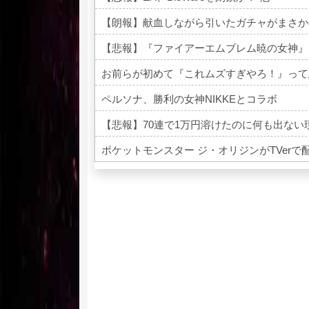
【朗報】献血しながら引いたガチャがまさか
【悲報】『ファイアーエムブレム暁の女神』
お前らが初めて『これムズすぎやろ！』って
ペルソナ、勝利の女神NIKKEとコラボ
【悲報】70連で1万円溶けたのに何も出ない
ポケットモンスター ジ・オリジンがTVer
Powered by livedoor 相互RSS