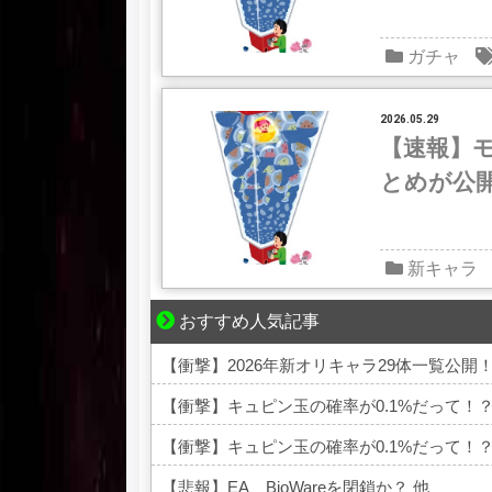
ガチャ
2026.05.29
【速報】モ
とめが公
新キャラ
おすすめ人気記事
爽やか青年に忍び寄るストーカー疑惑
【衝撃】2026年新オリキャラ29体一覧公開
【衝撃】キュピン玉の確率が0.1%だって！
【衝撃】キュピン玉の確率が0.1%だって！
【悲報】EA、BioWareを閉鎖か？ 他