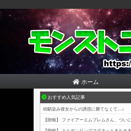
ホーム
おすすめ人気記事
【マンガ】ぜんぶ私が中心
幼馴染み彼女からの誘惑に勝てなくて…♪
【朗報】 ファイアーエムブレムさん、つい
【朗報】 エルデンリングマグネットきたあ