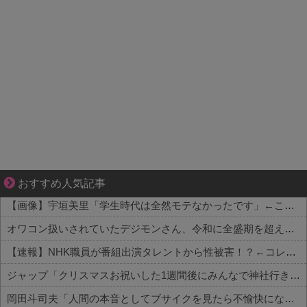
【マンガ】ぜんぶ私が中心
おすすめ人気記事
【画像】宇垣美里「学生時代は全然モテなかったです」←これほんまかぁ？w w w w w w w w
オワコン扱いされていたデジモンさん、令和に全盛期を超える利益を生み出していた
【速報】NHK職員が番組出演タレントから性被害！？←コレマジならヤバくねーか？
ジャップ「クリスマスお祝いした1週間後にみんなで神社行きます」←これ
岡田斗司夫「人間の本音としてブサイクを見たら不愉快になる。この責任をどうとるんだ」