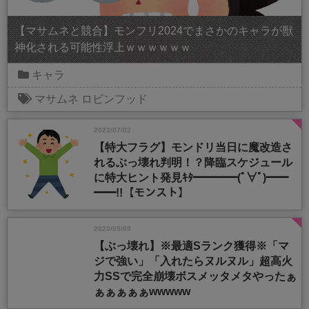
【マサムネと競合】モンフリ2024でまさかのキャラが獣
神化される可能性浮上ｗｗｗｗｗｗ
キャラ
マサムネ
ロビンフッド
2023/07/02
【特大フラグ】モンドリ当日に魔改造さ
れるぶっ壊れ判明！？降臨スケジュール
に特大ヒント発見ｷﾀ━━━━(ﾟ∀ﾟ)━━
━━!!【モンスト】
2020/05/09
【ぶっ壊れ】※最適Sランク獲得※「マ
ジで強い」「入れたらヌルヌル」超高火
力SSで完全崩壊ボスメッタメタやったぁ
ぁぁぁぁぁwwwww