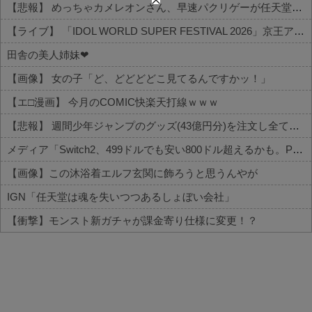
【悲報】 めっちゃカメレオンさん、早速パクリゲーが任天堂ストアに登場してしまう……
【ライブ】 「IDOL WORLD SUPER FESTIVAL 2026」京王アリーナTOKYO開催決定
田舎の美人姉妹❤
【画像】 女の子「ど、どどどどこ見てるんですかッ！」
【エ□漫画】 今月のCOMIC快楽天打線ｗｗｗ
【悲報】 週間少年ジャンプのグッズ(43億円分)を注文し全てキャンセルした女逮捕ｗｗｗｗｗｗｗｗ
メディア「Switch2、499ドルでも安い800ドル超えるかも。PS5は直近での値上げ可能性低い」
【画像】この沐浴着エルフ玄関に飾ろうと思うんやが
IGN「任天堂は魂を失いつつあるしょぼい会社」
【衝撃】モンスト新ガチャが課金寄り仕様に変更！？
Powered by livedoor 相互RSS