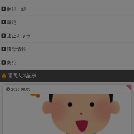
超絶・廻
轟絶
適正キャラ
降臨情報
黎絶
週間人気記事
2026.08.05