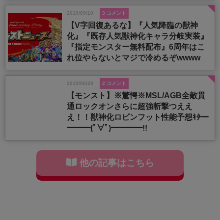
2019/09/10
3 コメント
【V字回復あるな】『人気降臨の獣神
化』『既存人気獣神化キャラ分岐実装』
『指定モンスター無料配布』6周年はこ
れ位やらないとマジで冷めるぞwwww
2019/06/28
2 コメント
【モンスト】※驚愕※MSL/AGB全敵貫
通ロックオンさらに超強斬撃つええ
え！！獣神化ロビンフット性能予想ｷﾀ━
━━━(ﾟ∀ﾟ)━━━━!!
他の記事はこちら