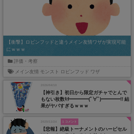
【衝撃】ロビンフッドと違うメイン友情ワザが実現可能
にｗｗｗ
評価・考察
メイン友情
モンスト
ロビンフッド
ワザ
2026/04/10
【神引き】初日から限定ガチャでとんで
もない枚数ｷﾀ━━━━(ﾟ∀ﾟ)━━━━!! 結
果がヤバすぎるｗｗｗ
2025/11/24
1 コメント
【悲報】絶級トーナメントのハービセル