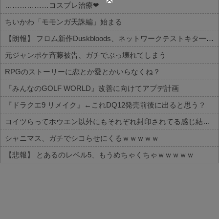
………………コスプレ治療❤
ちいかわ「モモンガ天誅編」始まる
【朗報】 フロム新作Duskbloods、ネットワークテストキタ━━━━(゜∀゜)━━━━!!
元ジャンポケ斉藤被告、ガチでぶっ壊れてしまう
RPGのストーリーに恋とか愛とかいらなくね？
『みんなのGOLF WORLD』改善に向けてアプデ計画
『ドラクエ9 リメイク』←これDQ12発売前後に出ると思う？
コイツらってホウエン以外にもそれぞれ封印されてる感じ結構量産されてたのかな
シャニマス、ガチでシコらせにくるｗｗｗｗｗ
【悲報】 とあるのレベル5、もうめちゃくちゃｗｗｗｗｗ
Powered by livedoor 相互RSS