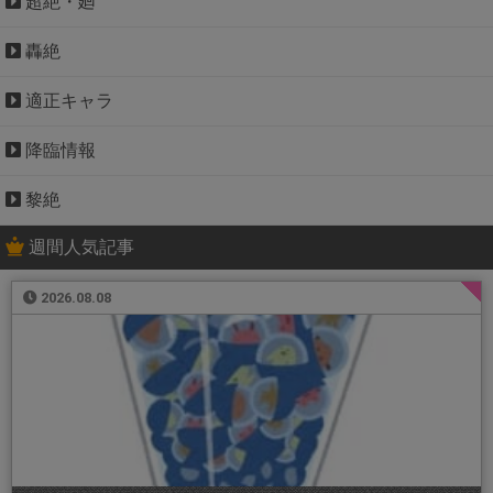
超絶・廻
轟絶
適正キャラ
降臨情報
黎絶
週間人気記事
2026.08.08