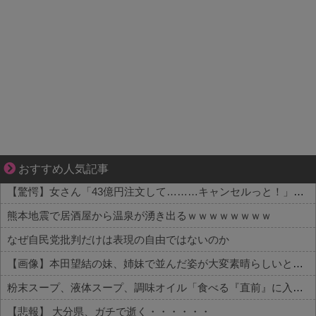
平穏が少しずつ壊れていく家族の物語。
おすすめ人気記事
【驚愕】女さん「43億円注文して………キャンセルっと！」←こいつの目的って一体なんなの？？？？？？？
熊本地震で居酒屋から温泉が湧き出るｗｗｗｗｗｗｗｗ
なぜ自民党批判だけは表現の自由ではないのか
【画像】本田望結の妹、姉妹で並んだ姿が大変素晴らしいと話題にw w w w w w w
粉末スープ、液体スープ、調味オイル「食べる『直前』に入れてください！！」
【悲報】 大分県、ガチで逝く・・・・・・