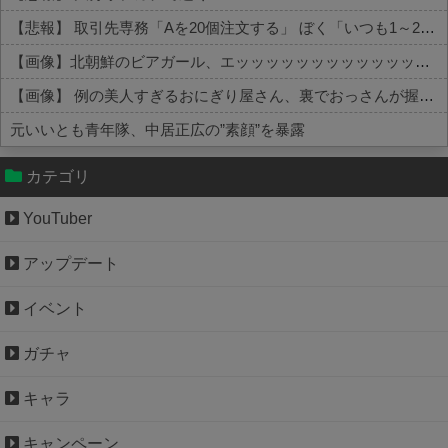
【悲報】 取引先専務「Aを20個注文する」 ぼく「いつも1～2個しか使わないけど本当に20であってる？」 取専「あってる」→結果『こう』なったんだが...
【画像】北朝鮮のビアガール、エッッッッッッッッッッッッッッッッッ！
【画像】 例の美人すぎるおにぎり屋さん、裏でおっさんが握っていたｗｗｗｗｗｗｗｗｗｗｗｗｗｗｗｗｗ
元いいとも青年隊、中居正広の”素顔”を暴露
Powered by livedoor 相互RSS
カテゴリ
YouTuber
アップデート
イベント
ガチャ
キャラ
キャンペーン