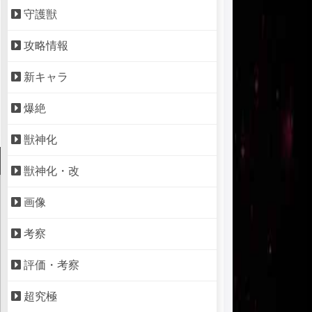
守護獣
攻略情報
新キャラ
爆絶
獣神化
獣神化・改
画像
考察
評価・考察
超究極