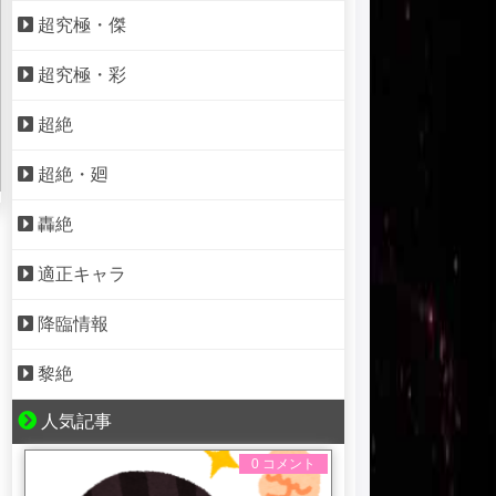
超究極・傑
超究極・彩
超絶
超絶・廻
轟絶
適正キャラ
降臨情報
黎絶
人気記事
0 コメント