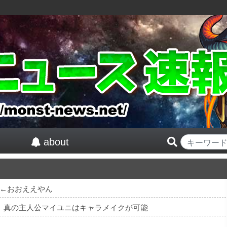
about
←おおええやん
紅』真の主人公マイユニはキャラメイクが可能