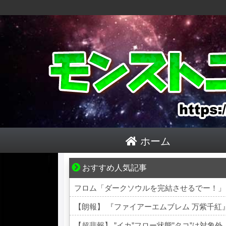
ホーム
おすすめ人気記事
好青年の片思いが壊れていくまで
フロム「ダークソウルを完結させるでー！」
【朗報】 『ファイアーエムブレム 万紫千
【超悲報】 ”イカ”フロー状態”タコ”は対象外