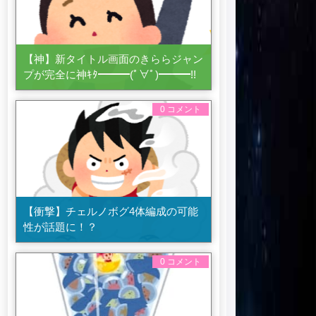
【神】新タイトル画面のきららジャン
プが完全に神ｷﾀ━━━(ﾟ∀ﾟ)━━━!!
0 コメント
【衝撃】チェルノボグ4体編成の可能
性が話題に！？
0 コメント