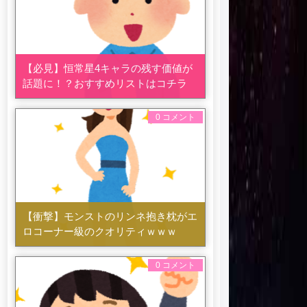
【必見】恒常星4キャラの残す価値が
話題に！？おすすめリストはコチラ
0 コメント
【衝撃】モンストのリンネ抱き枕がエ
ロコーナー級のクオリティｗｗｗ
0 コメント