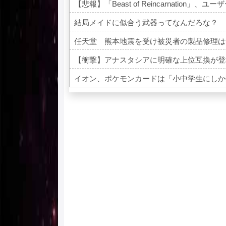
【悲報】「Beast of Reincarnation」、ユーザ
結局メイドに似合う武器ってなんだろな？
任天堂 熊本地震を受け被災者の製品修理は
【衝撃】アナスタシアに明確な上位互換が登
イオン、ポケモンカードは「小中学生にしか
Powered by livedoor 相互RSS