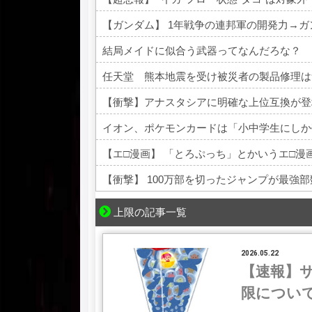
【ガンダム】 1年戦争の連邦軍の開発力→
結局メイドに似合う武器ってなんだろな？
任天堂 熊本地震を受け被災者の製品修理は
【衝撃】アナスタシアに明確な上位互換が登
イオン、ポケモンカードは「小中学生にしか
【エ□漫画】 「とろぷっち」とかいうエ□漫
【衝撃】 100万部を切ったジャンプが最強
Powered by livedoor 相互RSS
上限の記事一覧
2026.05.22
【速報】サ
限につい