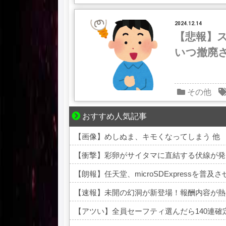
2024.12.14
【悲報】
いつ撤廃
その他
おすすめ人気記事
【マンガ】バラシ屋トシヤの漫画セレクショ
【画像】めしぬま、キモくなってしまう 他
【衝撃】彩卵がサイタマに直結する伏線が発
【朗報】任天堂、microSDExpressを普及
【速報】未開の幻洞が新登場！報酬内容が熱
【アツい】全員セーフティ選んだら140連確