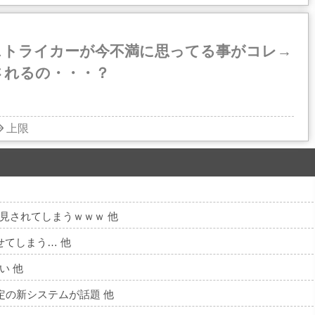
ストライカーが今不満に思ってる事がコレ→
されるの・・・？
上限
ン
見されてしまうｗｗｗ 他
させてしまう… 他
い 他
定の新システムが話題 他