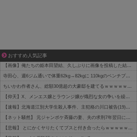
夫婦なのに、心が一番遠かった日々
おすすめ人気記事
【画像】俺たちの姫本田望結、久しぶりに画像を投稿した結果→やっぱりワイらの姫だったw w w w w w w w w w
寺田心、週6ジム通いで体重62kg→82kgに 110kgのベンチプレス持ち上げる姿披露
ちいかわ作者さん、総額30億超の大豪邸を建てるｗｗｗｗｗｗｗｗｗｗｗｗｗｗｗｗｗｗｗ
【仰天】X、メンエス嬢とラウンジ嬢が熾烈な女の争いを繰り広げ対戦型になってしまうw w w w w w w w
【速報】北海道江別大学生殺人事件、主犯格の川口被告(19)に無期懲役の判決←これ、妥当だと思う？？？？？？
【ネット騒然】 元ジャンポケ斉藤の妻、夫の求刑7年翌日にインスタ更新！その内容がガチでヤバすぎる…
【悲報】 とにかくヤりたくてブスと付き合ったらｗｗｗｗｗｗｗｗｗｗｗｗｗｗｗ