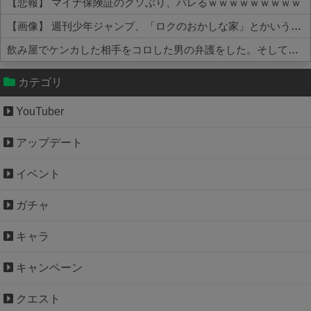
【悲報】 マイナ保険証のクソぶり、バレるｗｗｗｗｗｗｗｗｗ
【画像】 週刊少年ジャンプ、「ロクのおかしな家」とかいう微妙な漫画を巻頭カラーにしたせいで100万部切る
飲み屋でケンカした相手をコロした男の弁護をした。そして数年後、因果応報を思わせる出来事が…
Powered by livedoor 相互RSS
カテゴリ
YouTuber
アップデート
イベント
ガチャ
キャラ
キャンペーン
クエスト