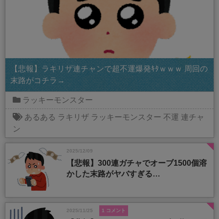
【悲報】ラキリザ連チャンで超不運爆発ｷﾀｗｗｗ 周回の
末路がコチラ→
ラッキーモンスター
あるある
ラキリザ
ラッキーモンスター
不運
連チャ
ン
2025/12/09
【悲報】300連ガチャでオーブ1500個溶
かした末路がヤバすぎる…
2025/11/25
1 コメント