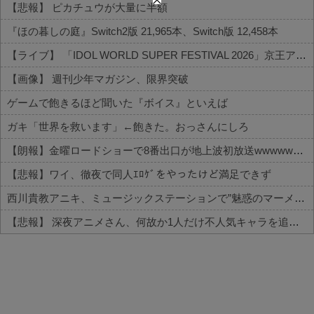
【悲報】 ピカチュウが大量に半額
『ほの暮しの庭』Switch2版 21,965本、Switch版 12,458本
【ライブ】 「IDOL WORLD SUPER FESTIVAL 2026」京王アリーナTOKYO開催決定
【画像】 週刊少年マガジン、限界突破
ゲームで飽きるほど聞いた『ボイス』といえば
ガキ「世界を救います」←飽きた。おっさんにしろ
【朗報】金曜ロードショーで8番出口が地上波初放送wwwwwwwww
【悲報】ワイ、徹夜で同人ｴﾛｹﾞをやったけど満足できず
西川貴教アニキ、ミュージックステーションで”魅惑のマーメイド達と限界突破”してしまうｗｗｗｗ
【悲報】 深夜アニメさん、何故か1人だけ不人気キャラを追加してしまうｗｗｗ
Powered by livedoor 相互RSS