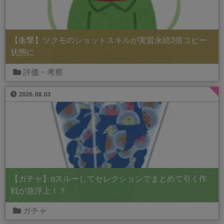
【衝撃】ツクモのショットスキルが実質永続3倍コピー
状態に
評価・考察
2026.08.03
【ガチャ】αスルーしてセレクションでまとめて引く作
戦が急浮上！？
ガチャ