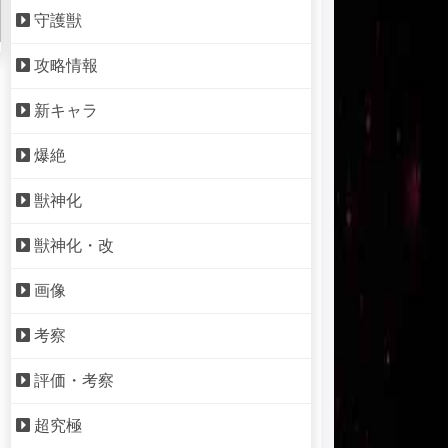
守護獣
攻略情報
新キャラ
爆絶
獣神化
獣神化・改
画像
考察
評価・考察
超究極