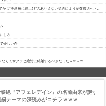
ゲーム業界ご用達のフォント、年間料金“53倍”かつ“更新毎に値上げ”のありえない契約により多数撤退へ・・・
ム
にしろ
で優しい件
じゃなくてサクラと絶対に結婚するべきだったｗｗｗｗ
新黎絶『アフェレデイン』の名前由来が謎す
刑罰テーマの深読みがコチラｗｗｗ