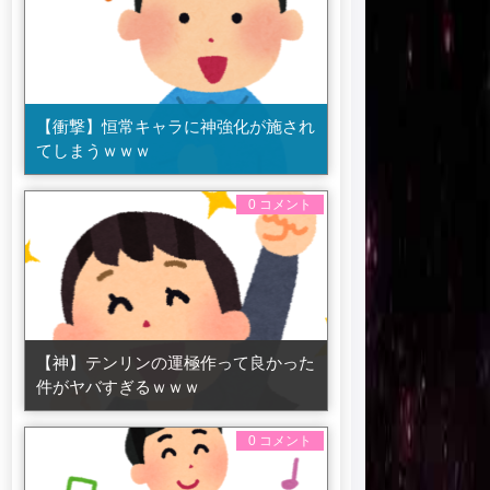
【衝撃】恒常キャラに神強化が施され
てしまうｗｗｗ
0 コメント
【神】テンリンの運極作って良かった
件がヤバすぎるｗｗｗ
0 コメント