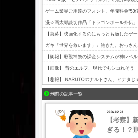
漫☆画太郎読切作品「ドラゴンボール外伝」
【急募】映画化するのにもっとも適したゲー
ガキ「世界を救います」←飽きた。おっさん
【朗報】彩獣神祭の課金システムが神レベル
【画像】 昔のエルフ、現代でもシコれそう
【悲報】 NARUTOのナルトさん、ヒナタ
Powered by livedoor 相互RSS
刑罰の記事一覧
2026.02.28
【考察】
ぎる！？