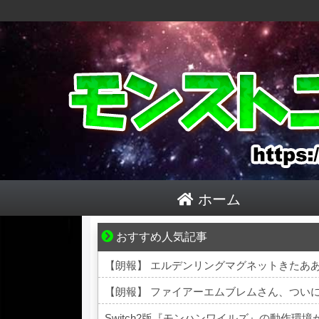
ホーム
おすすめ人気記事
“変われない私”が動き出す瞬間に出会う
【朗報】 エルデンリングマグネットきたあ
【朗報】 ファイアーエムブレムさん、つい
Switch2版『モンハンワイルズ』の動作環境