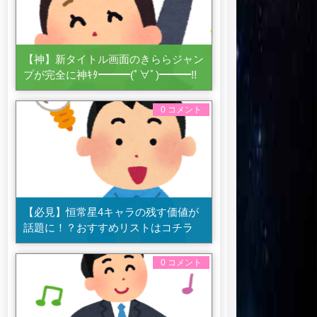
【神】新タイトル画面のきららジャン
プが完全に神ｷﾀ━━━(ﾟ∀ﾟ)━━━!!
0 コメント
【必見】恒常星4キャラの残す価値が
話題に！？おすすめリストはコチラ
0 コメント