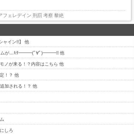
アフェレデイン
刑罰
考察
黎絶
ャイン!!】 他
…ｷﾀ━━━(ﾟ∀ﾟ)━━━!! 他
モノが来る！？内容はこちら 他
定！？ 他
追加される！？ 他
ム
にしろ