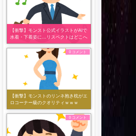
【衝撃】モンスト公式イラストがAIで
水着・下着姿に…リスペクトはどこへ
0 コメント
【衝撃】モンストのリンネ抱き枕がエ
ロコーナー級のクオリティｗｗｗ
0 コメント