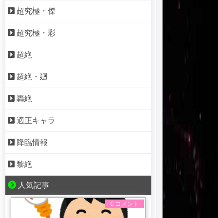
超究極・傑
超究極・彩
超絶
超絶・廻
轟絶
適正キャラ
降臨情報
黎絶
人気記事
0 コメント