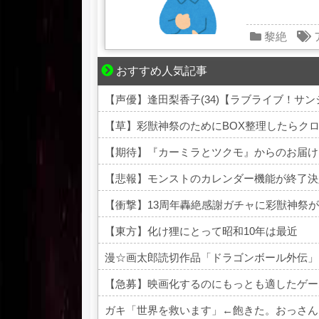
黎絶
おすすめ人気記事
夫婦なのに、心が一番遠かった日々
【声優】逢田梨香子(34)【ラブライブ！サンシ
【草】彩獣神祭のためにBOX整理したらクロムが
【期待】『カーミラとツクモ』からのお届け
【悲報】モンストのカレンダー機能が終了決
【衝撃】13周年轟絶感謝ガチャに彩獣神祭が
【東方】化け狸にとって昭和10年は最近
漫☆画太郎読切作品「ドラゴンボール外伝」
【急募】映画化するのにもっとも適したゲー
ガキ「世界を救います」←飽きた。おっさん