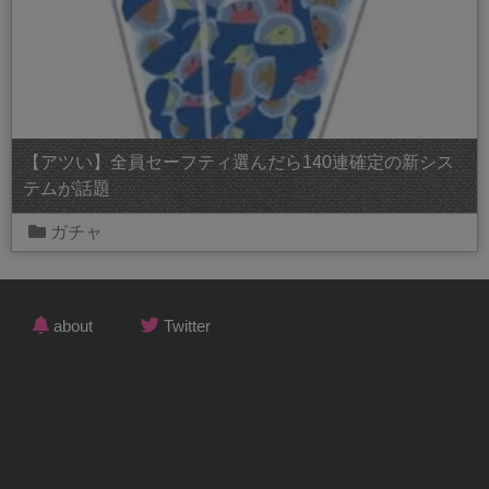
【アツい】全員セーフティ選んだら140連確定の新シス
テムが話題
ガチャ
about
Twitter