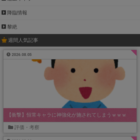
降臨情報
黎絶
週間人気記事
2026.08.05
【衝撃】恒常キャラに神強化が施されてしまうｗｗｗ
評価・考察