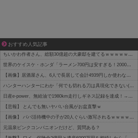
ゾッとして、ほろりとする奇妙な物語。
おすすめ人気記事
ちいかわ作者さん、総額30億超の大豪邸を建てるｗｗｗｗｗｗｗｗｗｗｗｗｗｗｗｗｗｗｗ
世界のケイスケ・ホンダ「ラーメン700円は安すぎる！2000円にするべき」
【画像】居酒屋さん、6人で長居して会計4939円しか使わない客にお気持ち表明してしまう←コレどっちが悪いんや？？？？？？
ハンターハンターにわか「何でも切れる刀は具現化できない(ﾆﾁｯ」←これ
日産e-power、無給油で1980km走行しギネス記録を達成！→山頂から下ってるだけでした…
【悲報】 とんでも無いヤバい台風がお盆直撃ｗ
【画像】 パパ活待機中の子が20人ぐらい激写されるｗｗｗｗｗｗｗｗｗｗｗ
元温泉ピンクコンパニオンだけど、質問ある？
【衝撃】 ワイ、保険金2億円と遺産6000万円を相続したら「こう」なった・・・