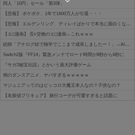
同人「10円」セール「第3弾」
【悲報】 ポケポケ、1年で1600万人が引退・・・
【悲報】 エルデンリング、ディレイばかりで本当に面白くないこのゲーム←賛同の声が多数…
【エ□漫画】 舌ﾚ交物のエ□漫画←これｗｗｗ
絵師「アナログ絵で独学でここまで成長しましたー！」→AIイラストだろと批判殺到→絵師「本日をもちまして全てを終えようと思います」→しかし・・・
Switch2版『FF14』緊急メンテでロード時間が8秒から6秒に
『サガ2秘宝伝説』とかいう過大評価ゲーム
例のダンスアニメ、ヤバすぎるｗｗｗｗｗ
マジュニアってのはピッコロ大魔王本人なの？子供なの？
【名探偵プリキュア】 旅行コーデが可愛すぎると話題に
Powered by livedoor 相互RSS