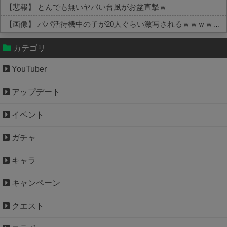
【悲報】 とんでも無いヤバい台風がお盆直撃ｗ
【画像】 パパ活待機中の子が20人ぐらい激写されるｗｗｗｗｗｗｗｗｗｗｗ
Powered by livedoor 相互RSS
カテゴリ
YouTuber
アップデート
イベント
ガチャ
キャラ
キャンペーン
クエスト