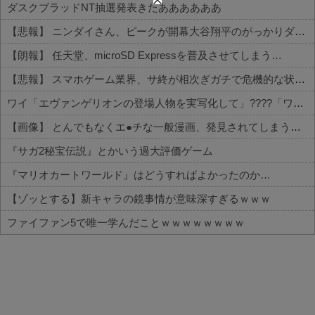
ダスクブラッドNT抽選発表きたああああああ
【悲報】 ニンダイさん、ピークが開幕大谷翔平のがっかりダイレクトだったと言われてしまう
【朗報】 任天堂、microSD Expressを普及させてしまう…
【悲報】 スマホゲーム業界、サ終が相次ぎガチで危機的な状況に…その理由がこちら
ワイ「エヴァンゲリオンの登場人物を実写化して」????「ワカリマシタ」
【画像】 とんでもなくエ●チな一般漫画、発見されてしまう【セッ○ス描写あり】
『サガ2秘宝伝説』とかいう過大評価ゲーム
『マリオカートワールド』はどうすればよかったのか…
【ゾッとする】新キャラの鏡事情が意味深すぎるｗｗｗ
ファイファン5で唯一学んだことｗｗｗｗｗｗｗｗ
Powered by livedoor 相互RSS