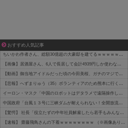
【マンガ】海外病院トラブルファイル
おすすめ人気記事
ちいかわ作者さん、総額30億超の大豪邸を建てるｗｗｗｗｗｗｗｗｗｗｗｗｗｗｗｗｗｗｗ
【画像】居酒屋さん、6人で長居して会計4939円しか使わない客にお気持ち表明してしまう←コレどっちが悪いんや？？？？？？
【動画】御当地アイドルだった頃の今田美桜、ガチのマジで可愛くてワイらをびびらせまくってしまうw w w w w w w w
【悲報】へずまりゅう（35）ボランティアのため熊本に行くも体調不良で病院に行く
イーロン・マスク「中国のロボットはデタラメで遠隔操作してるだけ」
中国政府「台風１３号に三峡ダムが耐えられない！全開放流しろ！」⇒ 下流域の街が壊滅状態ｗｗｗｗｗ
【驚愕】 社長「役立たずの中年社員解雇したら若手もみんな辞めてしまった…」
【速報】 齋藤飛鳥さんの下着ｗｗｗｗｗｗｗｗ （※画像あり）