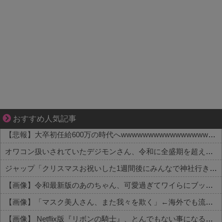
【マンガ】バラシ屋トシヤの漫画セレクション
おすすめ人気記事
【悲報】大卒初任給600万の時代へwwwwwwwwwwwwwwwwwww
オワコン扱いされていたデジモンさん、令和に全盛期を超える利益を生み出していた
ジャップ「クリスマスお祝いした1週間後にみんなで神社行きます」←これ
【画像】令和最新版のあのちゃん、可愛過ぎてワイらにブッ刺さりまくりw w w w w w
【画像】「マスク美人さん、また我々を欺く」←海外でも流行りだした結果がこちらw w w w w w w
【画像】 Netflix版『リボンの騎士』、とんでもない事になるｗｗｗｗｗ