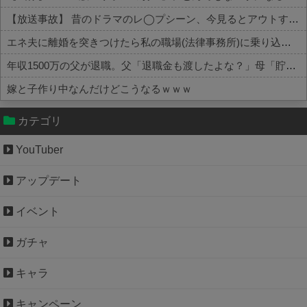
【放送事故】 昔のドラマのレ◯プシーン、今見るとアウトすぎる・・・
エネ夫に離婚を突きつけたら私の職場(法律事務所)に乗り込んできた 堂々と「離婚の法律相談です。母の薦めでこちらに参りました」と言っているが、...
年収1500万の父が退職。父「退職金も渡したよな？」母「貯金なんてないよー」父「全部なくなったの！？」→予想外の返事に家族騒然となり…
嫁と子作り中なんだけどこうなるｗｗｗ
Powered by livedoor 相互RSS
カテゴリ
YouTuber
アップデート
イベント
ガチャ
キャラ
キャンペーン