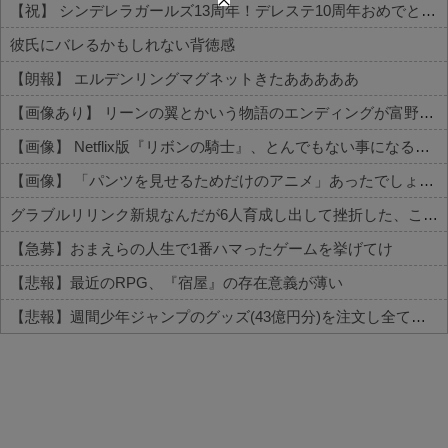
【祝】 シンデレラガールズ13周年！デレステ10周年おめでとう！ガチャ更新SSR八神マキノ・イベントSRイヴ、SR望月聖！
彼氏にバレるかもしれない背徳感
【朗報】 エルデンリングマグネットきたあああああ
【画像あり】 リーンの翼とかいう物語のエンディングが富野作品の中でも屈指の美しさを誇る作品
【画像】 Netflix版『リボンの騎士』、とんでもない事になるｗｗｗｗｗ
【画像】 「パンツを見せるためだけのアニメ」あったでしょｗｗｗｗｗ
グラブルリリンク新規なんだが6人育成し出して挫折した、これ全キャラ育成するのにどんだけかかるの？
【急募】おまえらの人生で1番ハマったゲームを挙げてけ
【悲報】最近のRPG、『宿屋』の存在意義が薄い
【悲報】週間少年ジャンプのグッズ(43億円分)を注文し全てキャンセルした女逮捕ｗｗｗｗｗｗｗｗ
Powered by livedoor 相互RSS