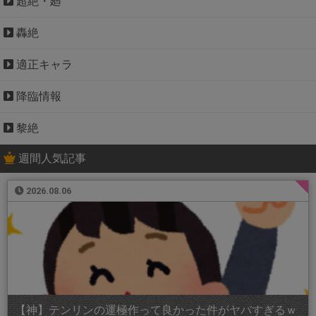
超絶・廻
轟絶
適正キャラ
降臨情報
黎絶
週間人気記事
2026.08.06
【神】テンリンの運極作って良かった件がヤバすぎるｗ