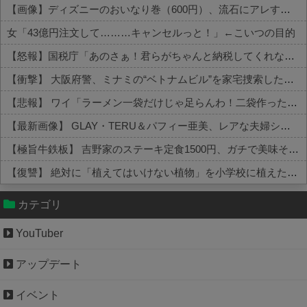
【画像】ディズニーのおいなり巻（600円）、流石にアレすぎて賛否両論の大炎上をしてしまうw w w w w w w
女「43億円注文して………キャンセルっと！」←こいつの目的
【怒報】国税庁「あのさぁ！君らがちゃんと納税してくれないとこうなっちゃうけどどうする？！」←これw w w w w w w w
【衝撃】 大阪府警、ミナミの“ベトナムビル”を家宅捜索した結果・・・・・・
【悲報】 ワイ「ラーメン一袋だけじゃ足らんわ！二袋作ったろ！」→結果ｗｗｗ
【最新画像】 GLAY・TERU＆パフィー亜美、レアな夫婦ショットを公開してしまう！
【極旨牛鉄板】 吉野家のステーキ定食1500円、ガチで美味そうｗｗｗ
【復讐】 絶対に「植えてはいけない植物」を小学校に植えた→20年経って見に行くと…「！？」衝撃の光景が・・・
Powered by livedoor 相互RSS
カテゴリ
YouTuber
アップデート
イベント