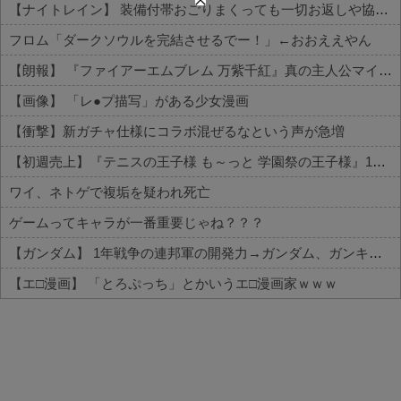
【ナイトレイン】 装備付帯おごりまくっても一切お返しや協力する気がないプレイヤーいるけど…
フロム「ダークソウルを完結させるでー！」←おおええやん
【朗報】 『ファイアーエムブレム 万紫千紅』真の主人公マイユニはキャラメイクが可能
【画像】 「レ●プ描写」がある少女漫画
【衝撃】新ガチャ仕様にコラボ混ぜるなという声が急増
【初週売上】『テニスの王子様 も～っと 学園祭の王子様』16996本『テニスの王子様 ぎゅ～っと！ ドキドキサバイバル』16987本
ワイ、ネトゲで複垢を疑われ死亡
ゲームってキャラが一番重要じゃね？？？
【ガンダム】 1年戦争の連邦軍の開発力→ガンダム、ガンキャノン、ガンタンク、ジム、ボール
【エ□漫画】 「とろぷっち」とかいうエ□漫画家ｗｗｗ
Powered by livedoor 相互RSS