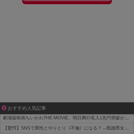
1420gの娘がくれた“生きる力”。
おすすめ人気記事
劇場版映画ちいかわTHE MOVIE、明日興行収入1兆円突破が確実にｗｗｗｗｗｗｗｗｗｗｗｗｗ
【驚愕】SNSで異性とやりとり《不倫》になる？→既婚男女の約7割がまさかの『こう』回答してしまうw w w w w w w w