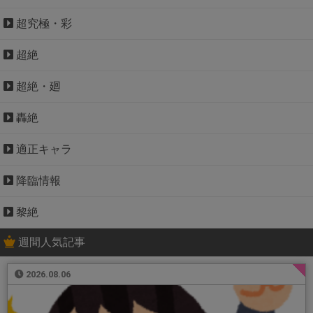
超究極・彩
超絶
超絶・廻
轟絶
適正キャラ
降臨情報
黎絶
週間人気記事
2026.08.06