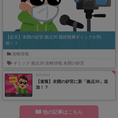
【必見】未開の砂宮 拠点30 最終階層ギミックが判
明！？
攻略情報
ギミック
拠点30
攻略情報
未開の砂宮
2026/06/14
【速報】未開の砂宮に新「拠点30」追
加！？
他の記事はこちら