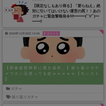
【限定なしもあり得る】「要らねえ」絶
対に引いてはいけない運営の罠！！あの
ガチャに緊急警報発令ｷﾀ━━━(ﾟ∀ﾟ)━
━━!!
2023年12月30日 13:09
2 コメント
【 新 春 超 獣 神 祭 に 運 を 温 存 。 】 振 り 返 り ガ チ
ャ で ホ シ 玉 使 っ て る 奴 ｗ ｗ ｗ ｗ ｗ 【 モ ン ス ト
】
ガチャ
振り返りガチャ