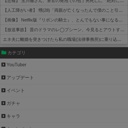
【悲報】 玉川徹さん、警官の発泡での包丁男死亡に「絶対に死刑にならない罪なのに警察が死刑にした！」 → 元警官のマジレスがコチラ → ………
【人工障がい者】 甥(28)「両親が亡くなったんで僕のこと引き取ってほしいんですけど！」なんでいい年したヒキニートを引き取らなきゃいけないんだ...
【画像】 Netflix版『リボンの騎士』、とんでもない事になるｗｗｗｗｗ
【放送事故】 昔のドラマのレ◯プシーン、今見るとアウトすぎる・・・
エネ夫に離婚を突きつけたら私の職場(法律事務所)に乗り込んできた 堂々と「離婚の法律相談です。母の薦めでこちらに参りました」と言っているが、...
Powered by livedoor 相互RSS
カテゴリ
YouTuber
アップデート
イベント
ガチャ
キャラ