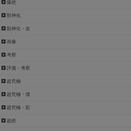
爆絶
獣神化
獣神化・改
画像
考察
評価・考察
超究極
超究極・傑
超究極・彩
超絶