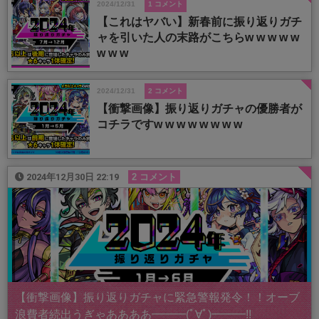
2024/12/31
1 コメント
【これはヤバい】新春前に振り返りガチ
ャを引いた人の末路がこちらw w w w w
w w w
2024/12/31
2 コメント
【衝撃画像】振り返りガチャの優勝者が
コチラですw w w w w w w w
2024年12月30日 22:19
2 コメント
【衝撃画像】振り返りガチャに緊急警報発令！！オーブ
浪費者続出うぎゃああああ━━━(ﾟ∀ﾟ)━━━!!