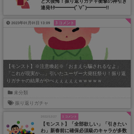
と大後悔！振り返りガチャ衝撃の神引き
連発ｷﾀ━━━━(ﾟ∀ﾟ)━━━━!!
2023年01月01日 13:09
3 コメント
【モンスト】※注意喚起※「おまえら騙されるなよ」
「これが現実か…」引いたユーザー大発狂祭り！振り返
りガチャの結果がやべぇぇぇぇぇｗｗｗｗｗ
未分類
振り返りガチャ
2022/12/27
1 コメント
【モンスト】「全部欲しい」「引きたい
わ」新春前に確保必須級のキャラが多数