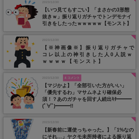
2023/12/30
【いつ見てもすごい】「まさかの3形態
抜きｗ」振り返りガチャでトンデモナイ
引きをしたったｗｗｗｗｗ【モンスト】
2023/12/30
【 ※ 神 画 像 ※ 】 振 り 返 り ガ チ ャ で
コ レ 以 上 の 神 引 き し た 人 0 人 説 ｗ
ｗ ｗ ｗ ｗ 【 モ ン ス ト 】
2023/12/30
4 コメント
【マジかよ】「全部引いた方がいい」
「優先するわ」マサムネより確保必
須！？あのガチャを回す人続出ｷﾀ━━━
(ﾟ∀ﾟ)━━━!!
2023/12/30
【新春前に運使っちゃった。】「1%なの
にそれ…」ヤクモ未所持者による振り返