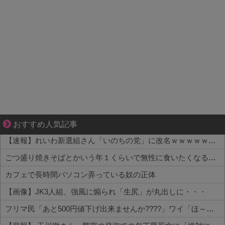
ずっと好き。俺はストーカーなんかじゃない。
おすすめ人気記事
【速報】れいわ新選組さん「いのちの党」に改名ｗｗｗｗｗｗｗｗ
ごつ盛り焼きそばとかいう年１くらいで無性に食いたくなるやつｗｗｗｗｗｗｗｗ
カフェで長時間パソコン弄っている奴の正体
【画像】JK3人組、強風に煽られ「生尻」が丸出しに・・・
フリマ民「あと500円値下げ出来ませんか????」ワイ「ほ～い購入ｗ」