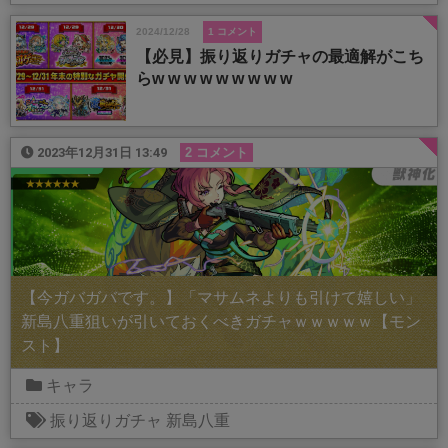
2024/12/28
1 コメント
【必見】振り返りガチャの最適解がこち
らw w w w w w w w w
2023年12月31日 13:49
2 コメント
【今ガバガバです。】「マサムネよりも引けて嬉しい」
新島八重狙いが引いておくべきガチャｗｗｗｗｗ【モン
スト】
キャラ
振り返りガチャ
新島八重