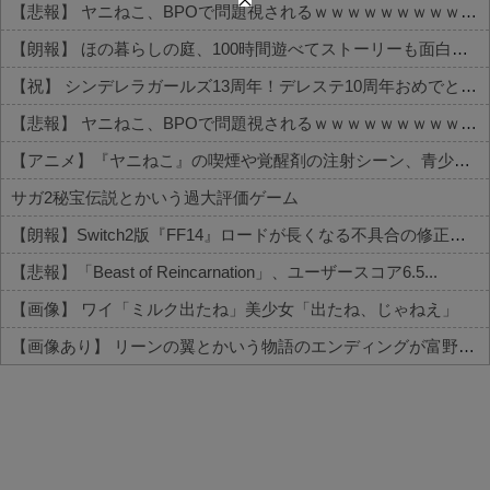
【悲報】 ヤニねこ、BPOで問題視されるｗｗｗｗｗｗｗｗｗｗｗｗｗ
【朗報】 ほの暮らしの庭、100時間遊べてストーリーも面白いスタバレの上位互換だとまじで好評
【祝】 シンデレラガールズ13周年！デレステ10周年おめでとう！ガチャ更新SSR八神マキノ・イベントSRイヴ、SR望月聖！
【悲報】 ヤニねこ、BPOで問題視されるｗｗｗｗｗｗｗｗｗｗｗｗｗ
【アニメ】『ヤニねこ』の喫煙や覚醒剤の注射シーン、青少年への影響をめぐってBPOで問題視「社会的な問題になっている時に紛らわしいことをするな」
サガ2秘宝伝説とかいう過大評価ゲーム
【朗報】Switch2版『FF14』ロードが長くなる不具合の修正パッチを本日配信
【悲報】「Beast of Reincarnation」、ユーザースコア6.5...
【画像】 ワイ「ミルク出たね」美少女「出たね、じゃねえ」
【画像あり】 リーンの翼とかいう物語のエンディングが富野作品の中でも屈指の美しさを誇る作品
Powered by livedoor 相互RSS