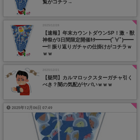
覧がコチラ→
2025/12/28
【速報】年末カウントダウンSP！激・獣
神祭が3日間限定開催ｷﾀ━━━(ﾟ∀ﾟ)━━
━!! 振り返りガチャの仕掛けがコチラｗ
ｗｗ
2025/12/21
【疑問】カルマロックスターガチャ引く
べき？闇の気配がヤバいｗｗｗ
2025年12月06日 07:49