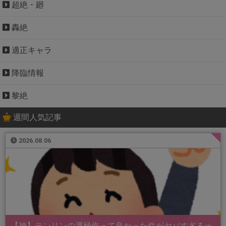
超絶・廻
轟絶
適正キャラ
降臨情報
黎絶
週間人気記事
2026.08.06
【神】テンリンの運極作って良かった件がヤバすぎるｗ