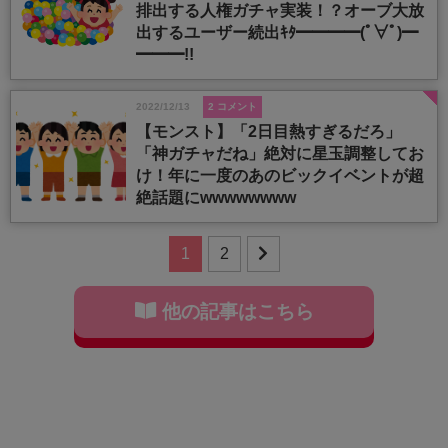
排出する人権ガチャ実装！？オーブ大放
出するユーザー続出ｷﾀ━━━━(ﾟ∀ﾟ)━
━━━!!
2022/12/13
2 コメント
【モンスト】「2日目熱すぎるだろ」
「神ガチャだね」絶対に星玉調整してお
け！年に一度のあのビックイベントが超
絶話題にwwwwwwww
1
2
他の記事はこちら