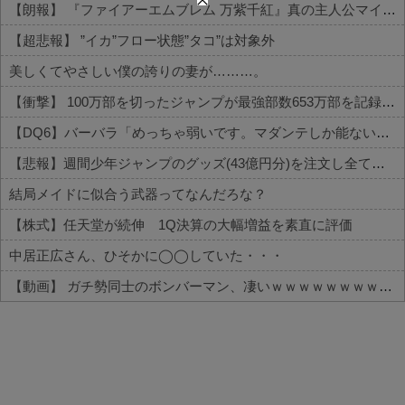
【朗報】 『ファイアーエムブレム 万紫千紅』真の主人公マイユニはキャラメイクが可能
【超悲報】 ”イカ”フロー状態”タコ”は対象外
美しくてやさしい僕の誇りの妻が………。
【衝撃】 100万部を切ったジャンプが最強部数653万部を記録した時の週刊少年ジャンプの面子がヤバすぎる
【DQ6】バーバラ「めっちゃ弱いです。マダンテしか能ないです。竜かもしれません。」←こいつが人気ある理由
【悲報】週間少年ジャンプのグッズ(43億円分)を注文し全てキャンセルした女逮捕ｗｗｗｗｗｗｗｗ
結局メイドに似合う武器ってなんだろな？
【株式】任天堂が続伸 1Q決算の大幅増益を素直に評価
中居正広さん、ひそかに◯◯していた・・・
【動画】 ガチ勢同士のボンバーマン、凄いｗｗｗｗｗｗｗｗｗｗｗｗ
Powered by livedoor 相互RSS