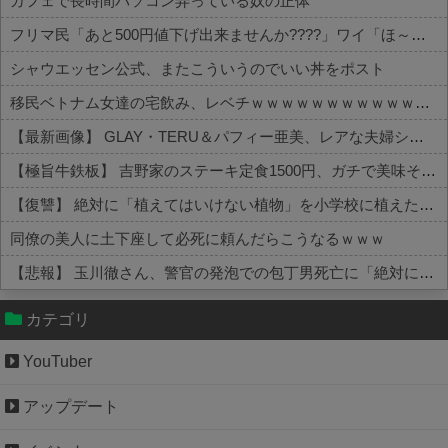
カフェで長時間パソコン弄っている奴の正体
フリマ民「あと500円値下げ出来ませんか????」ワイ「ほ～い購入ｗ」
シャウエッセン公式、またこういうのでいい丼をポスト
移民ベトナム女達の宅飲み、レベチｗｗｗｗｗｗｗｗｗｗｗｗｗｗｗｗｗｗｗｗｗｗｗｗ
【最新画像】 GLAY・TERU＆パフィー亜美、レアな夫婦ショットを公開してしまう！
【極旨牛鉄板】 吉野家のステーキ定食1500円、ガチで美味そうｗｗｗ
【復讐】 絶対に「植えてはいけない植物」を小学校に植えた→20年経って見に行くと…「！？」衝撃の光景が・・・
同僚の美人に土下座して必死に頼んだらこうなるｗｗｗ
【悲報】 玉川徹さん、警官の発泡での包丁男死亡に「絶対に死刑にならない罪なのに警察が死刑にした！」 → 元警官のマジレスがコチラ → ………
Powered by livedoor 相互RSS
カテゴリ
YouTuber
アップデート