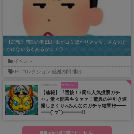
【悲報】感謝の間EL排出がゴミばかりｗｗｗこんなのし
か出ないあるあるがコチラ→
イベント
EL
コレクション
感謝の間
排出
2020/10/24
2 コメント
【速報】『選抜！7周年人気投票ガチ
ャ』堂々開幕キタァァ！驚異の神引き連
発しまくりwみんなのガチャ結果ｷﾀ━━
━━(ﾟ∀ﾟ)━━━━!!
他の記事はこちら