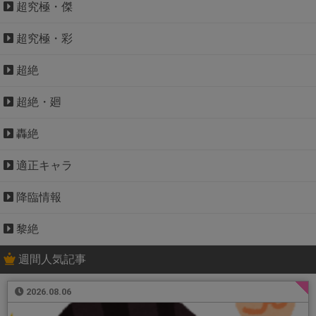
超究極・傑
超究極・彩
超絶
超絶・廻
轟絶
適正キャラ
降臨情報
黎絶
週間人気記事
2026.08.06