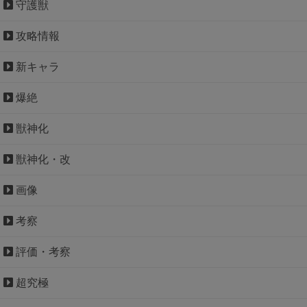
守護獣
攻略情報
新キャラ
爆絶
獣神化
獣神化・改
画像
考察
評価・考察
超究極