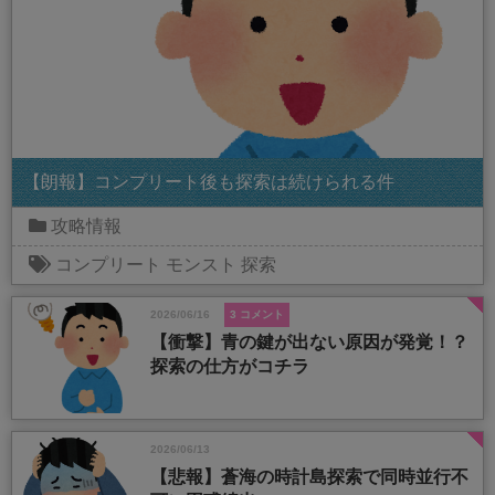
【朗報】コンプリート後も探索は続けられる件
攻略情報
コンプリート
モンスト
探索
2026/06/16
3 コメント
【衝撃】青の鍵が出ない原因が発覚！？
探索の仕方がコチラ
2026/06/13
【悲報】蒼海の時計島探索で同時並行不