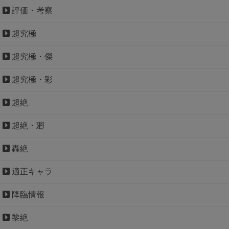
評価・考察
超究極
超究極・傑
超究極・彩
超絶
超絶・廻
轟絶
適正キャラ
降臨情報
黎絶