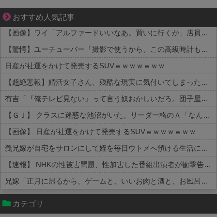
先輩と後輩、距離が変わった日から始まる恋
おすすめ人気記事
【画像】ワイ「アルファードいいなあ。買いに行くか」店員「ほいっ見積もりな！」ワイ「金額おかしくね？」←お前らもそう思うよな？？？？？
【驚愕】ユーチューバー「撮影で使うから、この高級時計も車もぜ～んぶ経費でタダ！ｗ」←まさかコレ本気にしてる奴なんておらんよな？よな？w w w w w w w w w w w
日産が社運をかけて発売するSUVｗｗｗｗｗｗｗ
【超絶悲報】婚活女子さん、残酷な現実に気付いてしまった結果…
有吉「『俺テレビ見ない』って言う奴おかしいだろ。団子屋で『団子食べない』って言うか？」
【ＧＪ】 クラスに迷惑な池沼がいた。リーダー格のＡ「なんで支援学級に入れないんですか？」先生「背の高い低いと同じで、これも個性なの！差別は...
【画像】 日産が社運をかけて発売するSUVｗｗｗｗｗｗｗ
義兄嫁が自宅をサロンにして姪を毎日ウトメへ預ける生活に。数年後、そのツケが一気に回ってきて…
【速報】 NHKの性被害問題、性加害した番組出演者が衝撃告白！
兄嫁「正月に帰るから、ゲームと、いいお肉と酒と、お風呂グッズの準備しとけよ」寝起きの私「知るかボケ」兄嫁「キィィィィー！！！！」私「あ…」
Powered by livedoor 相互RSS
カテゴリ