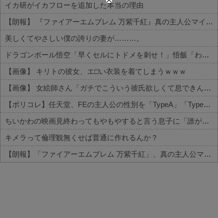
イカ研がイカフローを追加した本当の理由
【朗報】 『ファイアーエムブレム 万紫千紅』真の主人公マイユニはキャラメイクが可能
美しくてやさしい僕の誇りの妻が………。
ドラゴンボール悟空「早くセルにトドメを刺せ！」悟飯「わかりましたお父さん」←これｗｗｗ
【画像】 キリトの彼女、エ□い衣装を着てしまうｗｗｗ
【画像】 女絵師さん「ガチでこういう彼氏欲しくて息できん」→2000万view
【ポリコレ】任天堂、FEの主人公の性別を「TypeA」「TypeB」と言ってしまう…
ちいかわの映画見終わってもやもやすると言う息子に「誰が一番悪いと思った？」と聞いたら衝撃の回答が…
キメラって倫理観無くせば普通に作れるんか？
【朗報】「ファイアーエムブレム 万紫千紅」、真の主人公マイユニはキャラメイク可能ｗｗ
Powered by livedoor 相互RSS