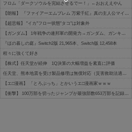
フロム「ダークソウルを完結させるでー！」←おおええやん
【朗報】 『ファイアーエムブレム 万紫千紅』真の主人公マイユニはキャラメイクが可能
【超悲報】 ”イカ”フロー状態”タコ”は対象外
【ガンダム】 1年戦争の連邦軍の開発力→ガンダム、ガンキャノン、ガンタンク、ジム、ボール
『ほの暮しの庭』Switch2版 21,965本、Switch版 12,458本
程々に強くて好き
【株式】任天堂が続伸 1Q決算の大幅増益を素直に評価
任天堂、熊本地震を受け製品修理は無償対応（災害救助法適用地域）
【エ□漫画】 「とろぷっち」とかいうエ□漫画家ｗｗｗ
【衝撃】 100万部を切ったジャンプが最強部数653万部を記録した時の週刊少年ジャンプの面子がヤバすぎる
Powered by livedoor 相互RSS