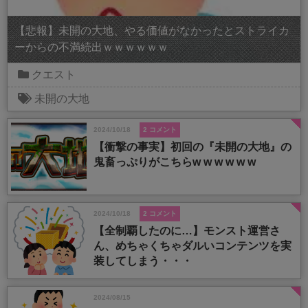
【悲報】未開の大地、やる価値がなかったとストライカ
ーからの不満続出ｗｗｗｗｗｗ
クエスト
未開の大地
2024/10/18
2 コメント
【衝撃の事実】初回の『未開の大地』の
鬼畜っぷりがこちらw w w w w w
2024/10/18
2 コメント
【全制覇したのに…】モンスト運営さ
ん、めちゃくちゃダルいコンテンツを実
装してしまう・・・
2024/08/15