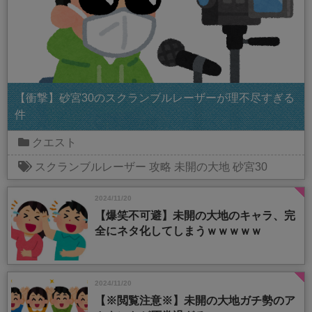
【衝撃】砂宮30のスクランブルレーザーが理不尽すぎる
件
クエスト
スクランブルレーザー
攻略
未開の大地
砂宮30
2024/11/20
【爆笑不可避】未開の大地のキャラ、完
全にネタ化してしまうｗｗｗｗｗ
2024/11/20
【※閲覧注意※】未開の大地ガチ勢のア