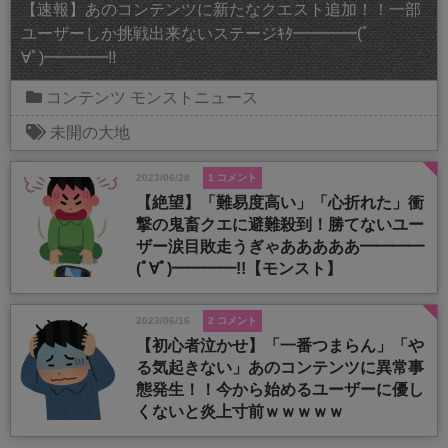
【速報】あのコンテンツに新たなクエスト追加！！一部
ユーザーしか挑戦出来ないステージｷﾀ━━━━(ﾟ
∀ﾟ)━━━━!!
コンテンツ
モンストニュース
未開の大地
2023/06/28
1 コメント
【絶望】「難易度高い」「心折れた」衝
撃の鬼畜クエに避難殺到！勝てないユー
ザー涙目敗走うぎゃあああああ━━━━
(ﾟ∀ﾟ)━━━━!!【モンスト】
2023/06/16
2 コメント
【初心者泣かせ】「一番つまらん」「や
る気起きない」あのコンテンツに異常事
態発生！！今から始めるユーザーに優し
くないと炎上寸前ｗｗｗｗｗ