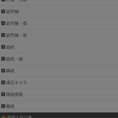
超究極
超究極・傑
超究極・彩
超絶
超絶・廻
轟絶
適正キャラ
降臨情報
黎絶
週間人気記事