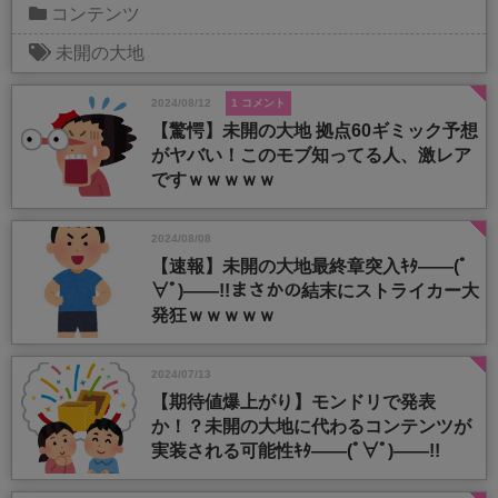
コンテンツ
未開の大地
2024/08/12
1 コメント
【驚愕】未開の大地 拠点60ギミック予想
がヤバい！このモブ知ってる人、激レア
ですｗｗｗｗｗ
2024/08/08
【速報】未開の大地最終章突入ｷﾀ――(ﾟ
∀ﾟ)――!!まさかの結末にストライカー大
発狂ｗｗｗｗｗ
2024/07/13
【期待値爆上がり】モンドリで発表
か！？未開の大地に代わるコンテンツが
実装される可能性ｷﾀ――(ﾟ∀ﾟ)――!!