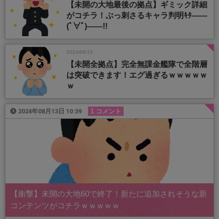
【未開の大地最後の拠点】ギミック詳細
がコチラ！ぶっ刺さるキャラ判明ｷﾀ――
(ﾟ∀ﾟ)――!!
2024/08/15
【未開全拠点】完全無課金艦隊で全階層
は突破できます！エグ過ぎるｗｗｗｗｗ
ｗ
2024年08月13日 10:39
1 コメント
【衝撃】未開の大地60で終了！新たに追加されそうな新
コンテンツがコチラｗｗｗｗｗ