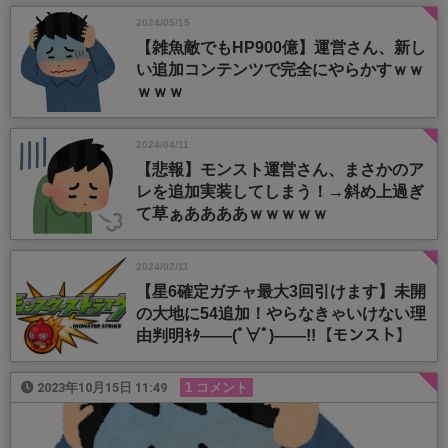
2024/05/15
【雑魚敵でもHP900億】運営さん、新し
い追加コンテンツで完全にやらかすｗｗ
ｗｗｗ
2024/04/11
【悲報】モンスト運営さん、まさかのア
レを追加実装してしまう！→斜め上過ぎ
て草ぁああああｗｗｗｗｗ
2024/02/11
【星6確定ガチャ最大3回引けます】未開
の大地に54追加！やらなきゃいけない理
由判明ｷﾀ――(ﾟ∀ﾟ)――!!【モンスト】
2023年10月15日 11:49
1 コメント