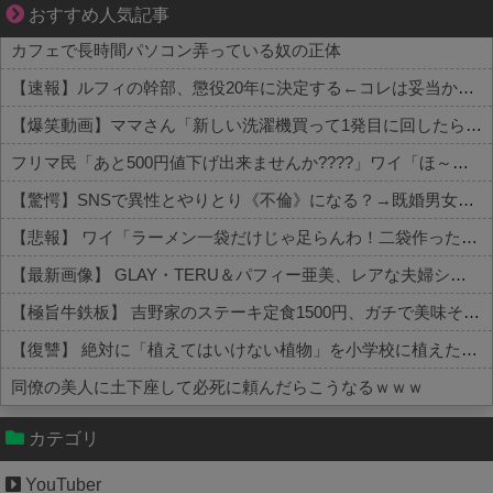
小さなすれ違いが、夫を追い詰めていく
おすすめ人気記事
カフェで長時間パソコン弄っている奴の正体
【速報】ルフィの幹部、懲役20年に決定する←コレは妥当か？？？？？？？
【爆笑動画】ママさん「新しい洗濯機買って1発目に回したらコレw」←こwれwはw w w w w w w w w w
フリマ民「あと500円値下げ出来ませんか????」ワイ「ほ～い購入ｗ」
【驚愕】SNSで異性とやりとり《不倫》になる？→既婚男女の約7割がまさかの『こう』回答してしまうw w w w w w w w
【悲報】 ワイ「ラーメン一袋だけじゃ足らんわ！二袋作ったろ！」→結果ｗｗｗ
【最新画像】 GLAY・TERU＆パフィー亜美、レアな夫婦ショットを公開してしまう！
【極旨牛鉄板】 吉野家のステーキ定食1500円、ガチで美味そうｗｗｗ
【復讐】 絶対に「植えてはいけない植物」を小学校に植えた→20年経って見に行くと…「！？」衝撃の光景が・・・
同僚の美人に土下座して必死に頼んだらこうなるｗｗｗ
Powered by livedoor 相互RSS
カテゴリ
YouTuber