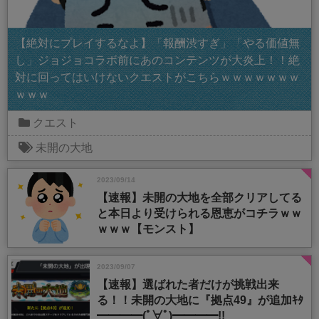
【絶対にプレイするなよ】「報酬渋すぎ」「やる価値無
し」ジョジョコラボ前にあのコンテンツが大炎上！！絶
対に回ってはいけないクエストがこちらｗｗｗｗｗｗｗ
ｗｗｗ
クエスト
未開の大地
2023/09/14
【速報】未開の大地を全部クリアしてる
と本日より受けられる恩恵がコチラｗｗ
ｗｗｗ【モンスト】
2023/09/07
【速報】選ばれた者だけが挑戦出来
る！！未開の大地に『拠点49』が追加ｷﾀ
━━━━(ﾟ∀ﾟ)━━━━!!