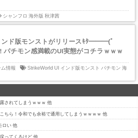
シャンフロ
海外版
秋津茜
ンド版モンストがリリースｷﾀ━━━(ﾟ
━!! パチモン感満載のUI実態がコチラｗｗｗ
ーム情報
StrikeWorld
UI
インド版モンスト
パチモン
海
露されてしまうｗｗｗ 他
こちら！令和でも余裕で通用してしまうｗｗｗｗ 他
ロい 他
戻ってくるけど 他