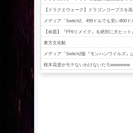
【ドラクエウォーク】ドラゴンコープスを高
メディア「Switch2、499ドルでも安い8
【命題】『FF6リメイク』を絶対に大ヒッ
東方文化帖
メディア「Switch2版『モンハンワイルズ』は
桜木花道がモテないわけないだろwwwwww
Powered by livedoor 相互RSS