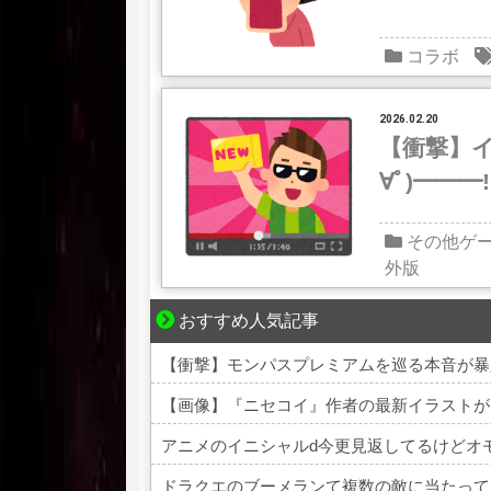
コラボ
2026.02.20
【衝撃】イ
∀ﾟ)━━
その他ゲ
外版
おすすめ人気記事
それは純愛か、それともストーカー疑惑か
【衝撃】モンパスプレミアムを巡る本音が暴
【画像】『ニセコイ』作者の最新イラストが
アニメのイニシャルd今更見返してるけどオモ
ドラクエのブーメランて複数の敵に当たって