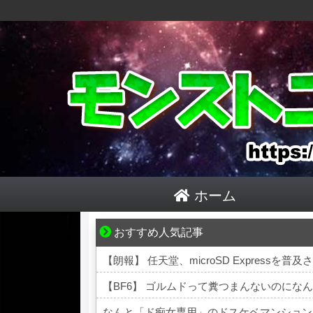
ホーム
おすすめ人気記事
悩んでいるのは私だけ？夫との距離
【朗報】 任天堂、microSD Expressを普
【BF6】 ゴルムドって糞つまんないのにな
なんと「ド痴女専用」のドスケベマンション