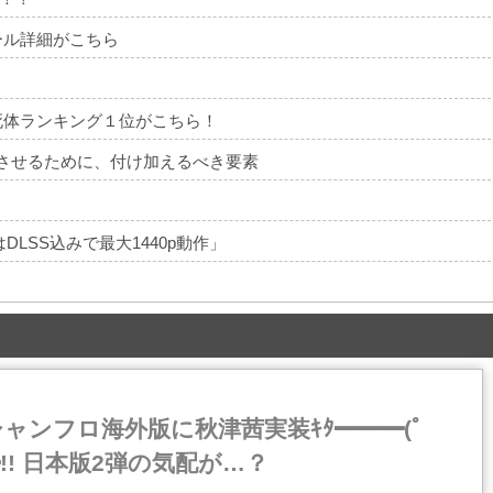
ール詳細がこちら
死体ランキング１位がこちら！
トさせるために、付け加えるべき要素
DLSS込みで最大1440p動作」
ャンフロ海外版に秋津茜実装ｷﾀ━━━(ﾟ
━!! 日本版2弾の気配が…？