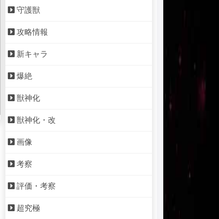
守護獣
攻略情報
新キャラ
爆絶
獣神化
獣神化・改
画像
考察
評価・考察
超究極