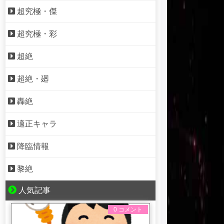
超究極・傑
超究極・彩
超絶
超絶・廻
轟絶
適正キャラ
降臨情報
黎絶
人気記事
0 コメント