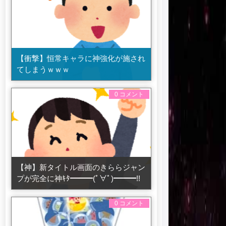
【衝撃】恒常キャラに神強化が施され
てしまうｗｗｗ
0 コメント
【神】新タイトル画面のきららジャン
プが完全に神ｷﾀ━━━(ﾟ∀ﾟ)━━━!!
0 コメント