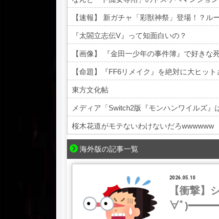
【速報】 新ガチャ「彩獣神祭」登場！？ル
『太閤立志伝V』って知面白いの？
【画像】 『金田一少年の事件簿』で好きな
【命題】『FF6リメイク』を絶対に大ヒッ
東方文化帖
メディア「Switch2版『モンハンワイルズ』は
桜木花道がモテないわけないだろwwwwww
Powered by livedoor 相互RSS
海外版の記事一覧
2026.05.10
【衝撃】シ
∀ﾟ)━━