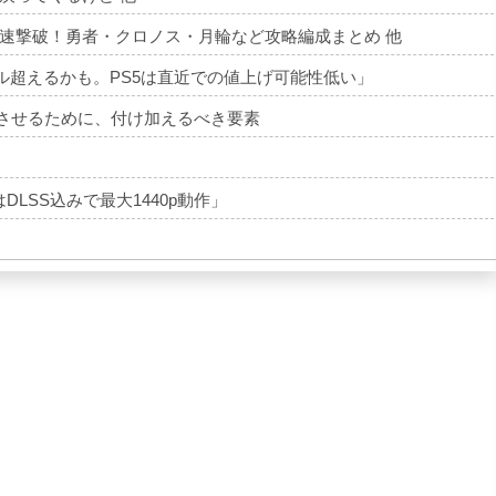
速撃破！勇者・クロノス・月輪など攻略編成まとめ 他
00ドル超えるかも。PS5は直近での値上げ可能性低い」
トさせるために、付け加えるべき要素
DLSS込みで最大1440p動作」