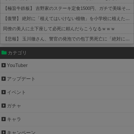
【極旨牛鉄板】 吉野家のステーキ定食1500円、ガチで美味そうｗｗｗ
【復讐】 絶対に「植えてはいけない植物」を小学校に植えた→20年経って見に行くと…「！？」衝撃の光景が・・・
同僚の美人に土下座して必死に頼んだらこうなるｗｗｗ
【悲報】 玉川徹さん、警官の発泡での包丁男死亡に「絶対に死刑にならない罪なのに警察が死刑にした！」 → 元警官のマジレスがコチラ → ………
Powered by livedoor 相互RSS
カテゴリ
YouTuber
アップデート
イベント
ガチャ
キャラ
キャンペーン