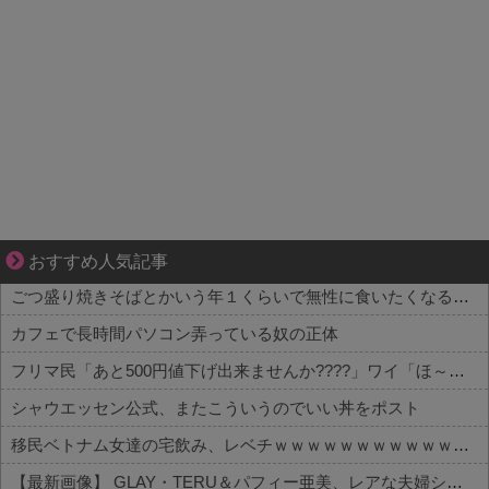
【マンガ】ぜんぶ私が中心
おすすめ人気記事
ごつ盛り焼きそばとかいう年１くらいで無性に食いたくなるやつｗｗｗｗｗｗｗｗ
カフェで長時間パソコン弄っている奴の正体
フリマ民「あと500円値下げ出来ませんか????」ワイ「ほ～い購入ｗ」
シャウエッセン公式、またこういうのでいい丼をポスト
移民ベトナム女達の宅飲み、レベチｗｗｗｗｗｗｗｗｗｗｗｗｗｗｗｗｗｗｗｗｗｗｗｗ
【最新画像】 GLAY・TERU＆パフィー亜美、レアな夫婦ショットを公開してしまう！