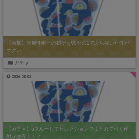
【衝撃】光属性唯一の初ゲを99分の1でぶち抜いた件が
エグい
ガチャ
2026.08.03
【ガチャ】αスルーしてセレクションでまとめて引く作
戦が急浮上！？