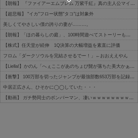
【朗報】 『ファイアーエムブレム 万紫千紅』真の主人公マイユニはキャラメイクが可能
【超悲報】 ”イカ”フロー状態”タコ”は対象外
美しくてやさしい僕の誇りの妻が………。
【朗報】「ほの暮らしの庭」、100時間遊べてストーリーも面白いスタバレの上位互換だとまじで好評
【株式】任天堂が続伸 1Q決算の大幅増益を素直に評価
フロム「ダークソウルを完結させるでー！」←おおええやん
【Liella!】かのん「へぇここがあのちょび髭が落ちた美大かぁ」【ラブライブ！スーパースター!!】
【衝撃】 100万部を切ったジャンプが最強部数653万部を記録した時の週刊少年ジャンプの面子がヤバすぎる
中居正広さん、ひそかに◯◯していた・・・
【動画】 ガチ勢同士のボンバーマン、凄いｗｗｗｗｗｗｗｗｗｗｗｗ
Powered by livedoor 相互RSS