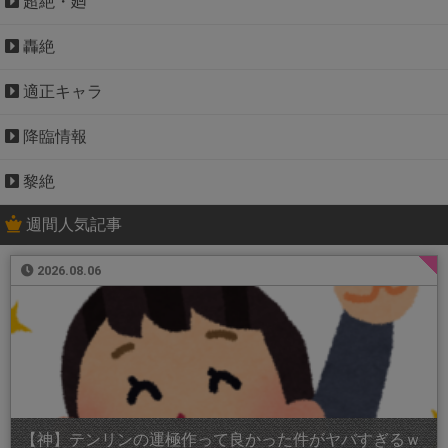
超絶・廻
轟絶
適正キャラ
降臨情報
黎絶
週間人気記事
2026.08.06
【神】テンリンの運極作って良かった件がヤバすぎるｗ