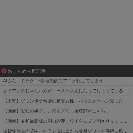
悩んでいるのは私だけ？夫との距離
おすすめ人気記事
AIさん、ドラクエ6を理想的にアニメ化してしまう
ダイアンのじゃない方がユースケさんになってしまっているという事実←これ
【衝撃】ジャンポケ斉藤の被害女性「バウムクーヘン売ったりTikTokライブしててムカついたから示談しなかった」←コレってさ…
【画像】愛知の半グレ、怖すぎる→御尊顔がこちら…
【画像】令和最新版の剛力彩芽、ワイらにブッ刺さりまくりと話題にw w w w w w w w w w w w w
賃貸物件を内覧中、ベランダに出たら突然ゾワッと両腕に鳥肌が出た。「やっぱりこの部屋嫌だ」と思った瞬間、体が前にドンッと突き飛ばされて…