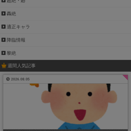
超絶・廻
轟絶
適正キャラ
降臨情報
黎絶
週間人気記事
2026.08.05