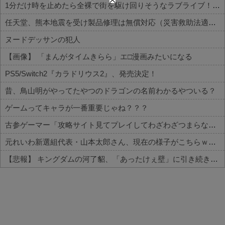
1分だけ時を止めたら全裸で街を駆け回りそうなラブライブ！キャラ
任天堂、熊本地震を受け製品修理は無償対応（災害救助法適用地域）
ヌードデッサンの犯人
【画像】 「まんがタイムきらら」エ□漫画みたいになる
PS5/Switch2『カラドリウス2』、発売決定！
昔、鳥山明がやってたやつのドラゴンの名前わかるやついる？
ゲームってキャラが一番重要じゃね？？？
古参ゲーマー「攻略サイト見てプレイしてわざわざつまらなくしてどうするの？」←これ
元れいわ新選組代表・山本太郎さん、現在の様子がこちらｗｗｗｗｗ
【悲報】 キングダムの河了貂、「あったけぇ壁」に引き続き更に味方をぶっ殺す作戦を実行するWWWWWWWWWWWWWWWWWWWWWWWWWWWWWWWWWWWWWWWWWWWWWWWW
Powered by livedoor 相互RSS