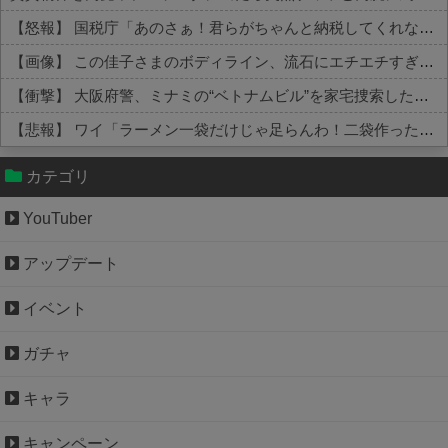
【怒報】 国税庁「あのさぁ！君らがちゃんと納税してくれないとこうなっちゃうけどどうする？！」←これw w w w w w w w
【画像】 この佳子さまのボディライン、流石にエチエチすぎやろ！
【衝撃】 大阪府警、ミナミの“ベトナムビル”を家宅捜索した結果・・・・・・
【悲報】 ワイ「ラーメン一袋だけじゃ足らんわ！二袋作ったろ！」→結果ｗｗｗ
Powered by livedoor 相互RSS
カテゴリ
YouTuber
アップデート
イベント
ガチャ
キャラ
キャンペーン