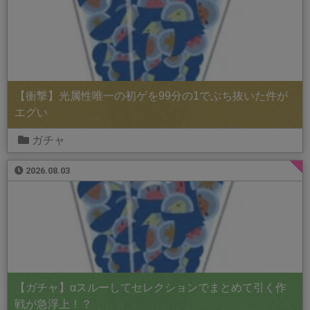
【衝撃】光属性唯一の初ゲを99分の1でぶち抜いた件が
エグい
ガチャ
2026.08.03
【ガチャ】αスルーしてセレクションでまとめて引く作
戦が急浮上！？