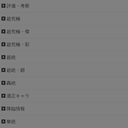
評価・考察
超究極
超究極・傑
超究極・彩
超絶
超絶・廻
轟絶
適正キャラ
降臨情報
黎絶