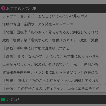
結婚生活の「当たり前」が壊れる瞬間
おすすめ人気記事
シャウエッセン公式、またこういうのでいい丼をポスト
洋服の青山、空調ウェアを発売ｗｗｗｗｗｗ
【怒報】国税庁「あのさぁ！君らがちゃんと納税してくれないとこうなっちゃうけどどうする？！」←これw w w w w w w w
政府「増税」敵「増税すんな！増税メガネ！」→政府「減税」敵「減税すんな！社会保障どうなる！」
【動画】手術中に熊本地震直撃やばすぎる
【画像】 まま「なんかプール入ってたら学生にめっちゃ見られたw」
出張から帰ったら、嫁の顔が青ざめていた。俺「一体何があったんだ？」嫁「…」→子供たちに話を聞くと…
賃貸物件を内覧中、ベランダに出たら突然ゾワッと両腕に鳥肌が出た。「やっぱりこの部屋嫌だ」と思った瞬間、体が前にドンッと突き飛ばされて…
【怒報】 国税庁「あのさぁ！君らがちゃんと納税してくれないとこうなっちゃうけどどうする？！」←これw w w w w w w w
【画像】 この佳子さまのボディライン、流石にエチエチすぎやろ！
Powered by livedoor 相互RSS
カテゴリ