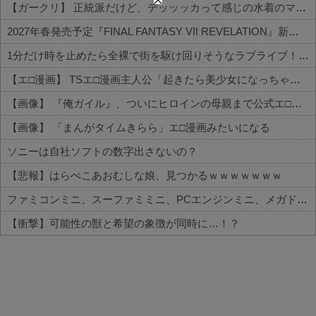
【ガークリ】 正統派だけど、デッッッカって感じの水着のマネ、ラファエ口、セッシュウへの反応！！！
2027年春発売予定『FINAL FANTASY VII REVELATION』新映像が「gamescom Opening Night Live」で公開！8/26 午前3時配信予定
1分だけ時を止めたら全裸で街を駆け回りそうなラブライブ！キャラ
【エ□漫画】 TSエ□漫画主人公「起きたら美少女になっちゃった！？」ワイ「おお」
【画像】 『俺ガイル』、ついにヒロインの母親まで公式エ□グッズが出てしまう
【画像】 「まんがタイムきらら」エ□漫画みたいになる
ソニーは自社ソフトの数字出さないの？
【悲報】はらぺこあおむしな娘、見つかるｗｗｗｗｗｗｗ
ファミコンミニ、スーファミミニ、PCエンジンミニ、メガドラミニ、ネオジオミニ
【衝撃】可能性の獣と希望の象徴が同時に…！？
Powered by livedoor 相互RSS