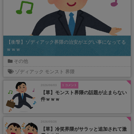
【衝撃】ゾディアック界隈の治安がエグい事になってる
ｗｗｗ
その他
ゾディアック
モンスト
界隈
2026/06/03
1 コメント
【草】モンスト界隈の話題が止まらない
件ｗｗｗ
2026/05/26
【草】冷笑界隈がサラッと追加されて激