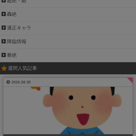
超絶・廻
轟絶
適正キャラ
降臨情報
黎絶
週間人気記事
2026.08.05