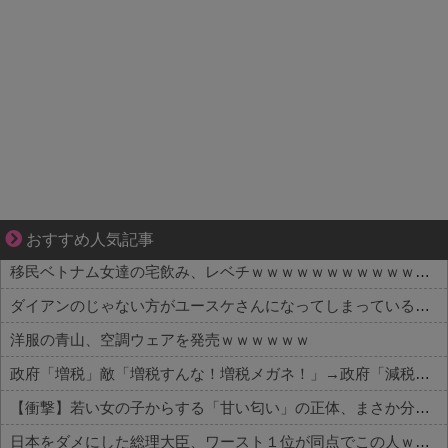
ゾッとして、ほろりとする奇妙な物語。
おすすめ人気記事
移民ベトナム女達の宅飲み、レベチｗｗｗｗｗｗｗｗｗｗｗｗｗｗｗｗｗｗｗｗｗｗｗｗ
ダイアンのじゃない方がユースケさんになってしまっているという事実←これ
洋服の青山、空調ウェアを発売ｗｗｗｗｗｗ
政府「増税」敵「増税すんな！増税メガネ！」→政府「減税」敵「減税すんな！社会保障どうなる！」
【衝撃】若い女の子からする「甘い匂い」の正体、まさか分からないDTなんておらんよな？よな？w w w w w w w w w w w
日本をダメにした総理大臣、ワースト１位が同点でこの人ｗｗｗｗｗｗ