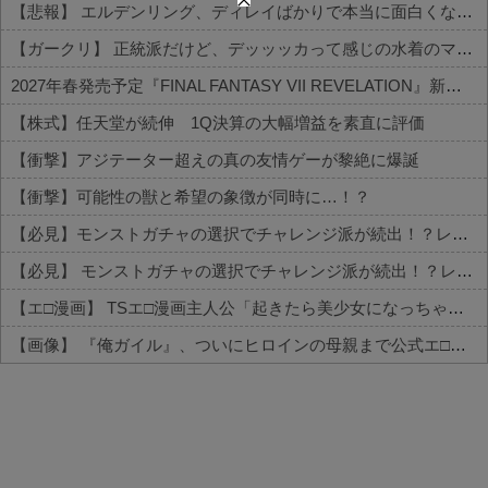
【悲報】 エルデンリング、ディレイばかりで本当に面白くないこのゲーム←賛同の声が多数…
【ガークリ】 正統派だけど、デッッッカって感じの水着のマネ、ラファエ口、セッシュウへの反応！！！
2027年春発売予定『FINAL FANTASY VII REVELATION』新映像が「gamescom Opening Night Live」で公開！8/26 午前3時配信予定
【株式】任天堂が続伸 1Q決算の大幅増益を素直に評価
【衝撃】アジテーター超えの真の友情ゲーが黎絶に爆誕
【衝撃】可能性の獣と希望の象徴が同時に…！？
【必見】モンストガチャの選択でチャレンジ派が続出！？レギュラーとの違いがコチラ
【必見】 モンストガチャの選択でチャレンジ派が続出！？レギュラーとの違いがコチラ
【エ□漫画】 TSエ□漫画主人公「起きたら美少女になっちゃった！？」ワイ「おお」
【画像】 『俺ガイル』、ついにヒロインの母親まで公式エ□グッズが出てしまう
Powered by livedoor 相互RSS