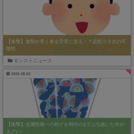
【衝撃】激獣が早く来る背景に迫る！？超獣コラボの可
能性
モンストニュース
2026.08.02
【衝撃】光属性唯一の初ゲを99分の1でぶち抜いた件が
エグい