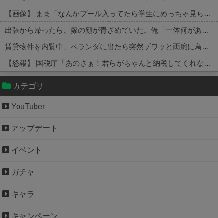
【画像】 まま「なんかプール入ってたら学生にめっちゃ見られたw」
出張から帰ったら、嫁の顔が青ざめていた。俺「一体何があったんだ？」嫁「…」→子供たちに話を聞くと…
賃貸物件を内覧中、ベランダに出たら突然ゾワッと両腕に鳥肌が出た。「やっぱりこの部屋嫌だ」と思った瞬間、体が前にドンッと突き飛ばされて…
【怒報】 国税庁「あのさぁ！君らがちゃんと納税してくれないとこうなっちゃうけどどうする？！」←これw w w w w w w w
Powered by livedoor 相互RSS
カテゴリ
YouTuber
アップデート
イベント
ガチャ
キャラ
キャンペーン