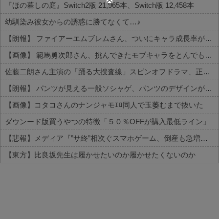
『ほの暮しの庭』Switch2版 21,965本、Switch版 12,458本
幼馴染み彼女からの誘惑に勝てなくて…♪
【朗報】 ファイアーエムブレムさん、ついにキャラ成長率がゲーム内で見れるようになる
【画像】 範馬勇次郎さん、挑んできたモブキャラをとんでもない目に合わせてしまう
佐藤二朗さん主演の「踊る大捜査線」スピンオフドラマ、正式に中止との報道
【朗報】 パンツが見える一般ソシャゲ、パンツのデザインが上方修正される
【画像】コタコさんのナンジャモｴﾛ同人で玉萎むまで抜いた
ダウンード版買うやつの特徴「５０％OFFが購入最低ライン」
【悲報】メディア『”サ終”相次ぐスマホゲーム、倒産も急増。過去最多ペースで推移』
【東方】比良坂先生は履かせたいのか履かせたくないのか
Powered by livedoor 相互RSS