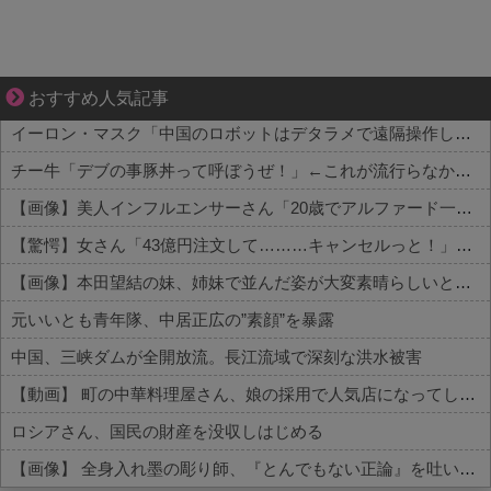
好青年の片思いが壊れていくまで
おすすめ人気記事
イーロン・マスク「中国のロボットはデタラメで遠隔操作してるだけ」
チー牛「デブの事豚丼って呼ぼうぜ！」←これが流行らなかった理由
【画像】美人インフルエンサーさん「20歳でアルファード一括で買えちゃう私って素敵」←これってガチなん？それともネタなん？w w w w w w w w w
【驚愕】女さん「43億円注文して………キャンセルっと！」←こいつの目的って一体なんなの？？？？？？？
【画像】本田望結の妹、姉妹で並んだ姿が大変素晴らしいと話題にw w w w w w w
元いいとも青年隊、中居正広の”素顔”を暴露
中国、三峡ダムが全開放流。長江流域で深刻な洪水被害
【動画】 町の中華料理屋さん、娘の採用で人気店になってしまう
ロシアさん、国民の財産を没収しはじめる
【画像】 全身入れ墨の彫り師、『とんでもない正論』を吐いて30万再生されてしまうｗｗｗｗｗｗｗ