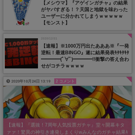
【メシウマ】『アゲインガチャ』の結果
がヤバすぎる！？天国と地獄を味わった
ユーザーに分かれてしまうｗｗｗｗｗ
【モンスト】
2020/12/31
【速報】※1000万円出たあああ※『一発
逆転！最速BINGO』遂に結果発表ｷﾀｷﾀｷﾀ
━━━━(ﾟ∀ﾟ)━━━━!!衝撃の答え合わ
せがコチラｗｗｗｗ
2020年10月24日 13:19
2 コメント
【速報】『選抜！7周年人気投票ガチャ』堂々開幕キタ
ァァ！驚異の神引き連発しまくりwみんなのガチャ結果ｷ