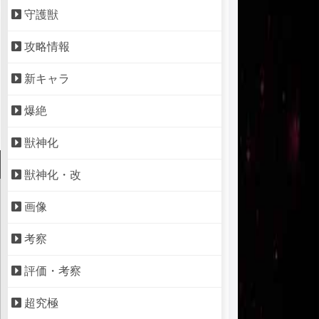
守護獣
攻略情報
新キャラ
爆絶
獣神化
獣神化・改
画像
考察
評価・考察
超究極