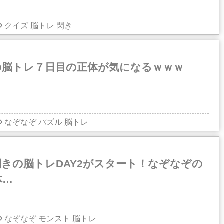
クイズ
脳トレ
閃き
の脳トレ７日目の正体が気になるｗｗｗ
なぞなぞ
パズル
脳トレ
きの脳トレDAY2がスタート！なぞなぞの
体…
なぞなぞ
モンスト
脳トレ