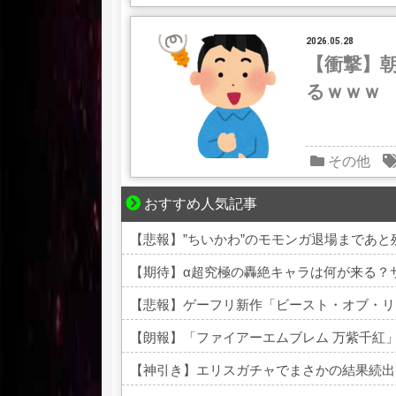
2026.05.28
【衝撃】朝
るｗｗｗ
その他
おすすめ人気記事
夫婦なのに、心が一番遠かった日々
【悲報】”ちいかわ”のモモンガ退場まであと
【期待】α超究極の轟絶キャラは何が来る？
【朗報】「ファイアーエムブレム 万紫千紅
【神引き】エリスガチャでまさかの結果続出