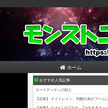
ホーム
おすすめ人気記事
平穏が少しずつ壊れていく家族の物語。
ヌードデッサンの犯人
【悲報】 ナイトレイン、利敵行為がブーム
【画像】 おま●このプラモ、工●チすぎるｗ