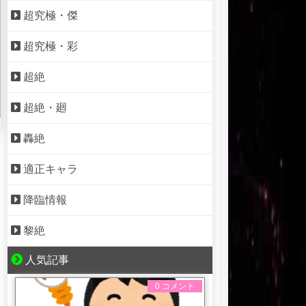
超究極・傑
超究極・彩
超絶
超絶・廻
轟絶
適正キャラ
降臨情報
黎絶
人気記事
0 コメント