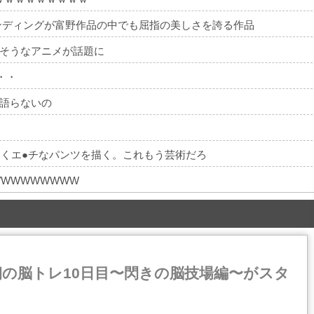
ンディングが富野作品の中でも屈指の美しさを誇る作品
そうなアニメが話題に
・・
語らないの
なくエ●チなパンツを描く。これもう芸術だろ
WWWWWWWW
朝の脳トレ10日目〜閃きの脳技場編〜がスタ