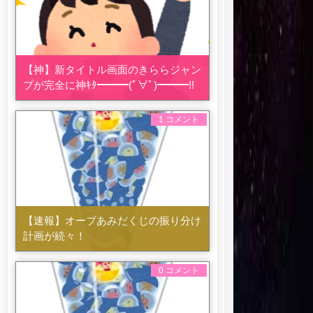
【神】新タイトル画面のきららジャン
プが完全に神ｷﾀ━━━(ﾟ∀ﾟ)━━━!!
1 コメント
【速報】オーブあみだくじの振り分け
計画が続々！
0 コメント