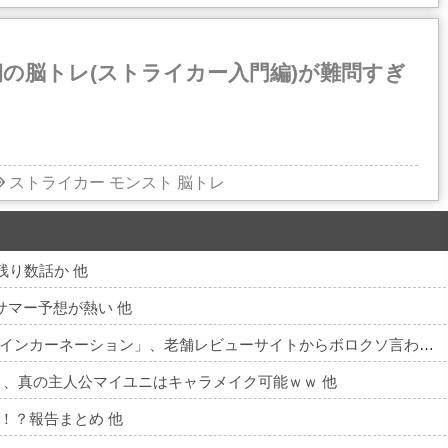
の脳トレ(ストライカー入門編)が難問すぎ
ストライカー
モンスト
脳トレ
残り数話か 他
サマー予想が熱い 他
【悲報】ゲーフリ新作「ビースト・オブ・リインカーネーション」、老舗レビューサイトからボロクソ言われてしまう 他
」、真の主人公マイユニはキャラメイク可能ｗｗ 他
！？報告まとめ 他