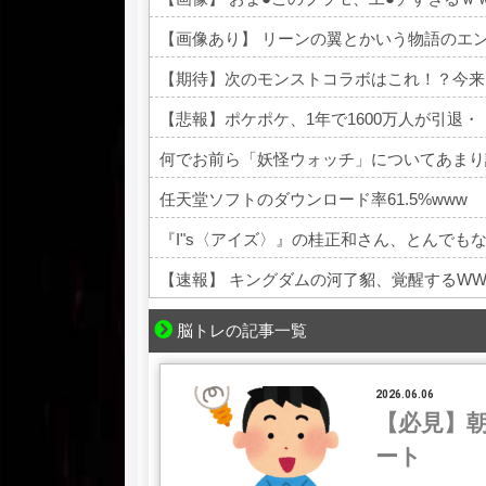
【画像あり】 リーンの翼とかいう物語のエ
【期待】次のモンストコラボはこれ！？今来
【悲報】ポケポケ、1年で1600万人が引退・
何でお前ら「妖怪ウォッチ」についてあまり
任天堂ソフトのダウンロード率61.5%www
『I"s〈アイズ〉』の桂正和さん、とんでも
【速報】 キングダムの河了貂、覚醒するWW
Powered by livedoor 相互RSS
脳トレの記事一覧
2026.06.06
【必見】
ート