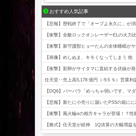
おすすめ人気記事
三十路女子の仕事と恋、その先にあった本音
【悲報】歴戦終了で「オーブよ永久に」が消
【衝撃】全敵ロックオンレーザーELの火力比
【衝撃】新守護獣ヒョーたんの全体睡眠がヤ
【画像】めしぬま、キモくなってしまう 他
【衝撃】彩卵がサイタマに直結する伏線が発
任天堂‥売上高5,178 億円（-9.5 ％）営業利益 1
【悲報】新たに小売りに届いたPS5の箱にに
【衝撃】風火輪αの相方キャラが登場！？性
【株式】任天堂が続伸 1Q決算の大幅増益