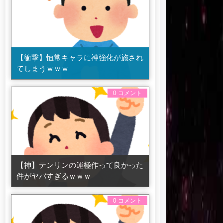
【衝撃】恒常キャラに神強化が施され
てしまうｗｗｗ
0 コメント
【神】テンリンの運極作って良かった
件がヤバすぎるｗｗｗ
0 コメント