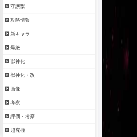
守護獣
攻略情報
新キャラ
爆絶
獣神化
獣神化・改
画像
考察
評価・考察
超究極