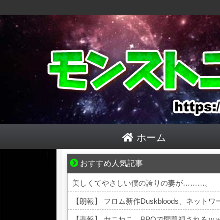
ホーム
おすすめ人気記事
悩んでいるのは私だけ？夫との距離
美しくてやさしい僕の誇りの妻が………。
【朗報】 フロム新作Duskbloods、ネット
【悲報】 ヤニねこ、BPOで問題視されるｗ