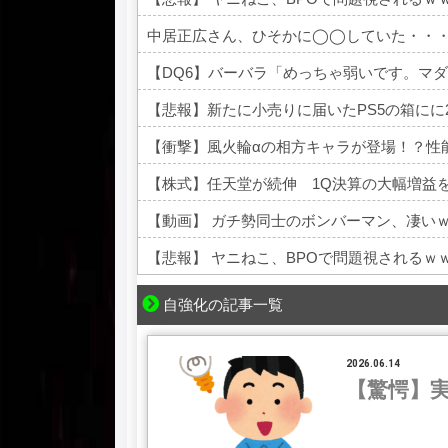
中居正広さん、ひそかに◯◯していた・・
【悲報】新たに小売りに届いたPS5の箱にに
【衝撃】風火輪αの相方キャラが登場！？性
【株式】任天堂が続伸 1Q決算の大幅増益
【動画】 ガチ勢同士のボンバーマン、凄い
【悲報】 ヤニねこ、BPOで問題視されるｗ
Powered by livedoor 相互RSS
自強化の記事一覧
2026.06.14
【驚愕】実