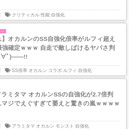
察
クリティカル
性能
自強化
ント
れ】オカルンのSS自強化倍率がルフィ超え
最強確定ｗｗｗ 自走で敵しばけるヤバさ判
∀ﾟ)――!!
察
SS倍率
オカルン
コラボ
ルフィ
自強化
ラミタマ オカルンSSの自強化が2.7倍判
れマジでえぐすぎて萎えと驚きの嵐ｗｗｗｗ
察
アラミタマ
オカルン
モンスト
自強化