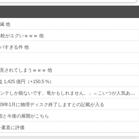
滅 他
較がエグいｗｗｗ 他
バすぎる件 他
見されてしまうｗｗｗ 他
,425 億円（+150.5 %）
【DQ6】バーバラ「めっちゃ弱いです。マダンテしか能ないです。竜かもしれません。」←こいつが人気ある理由
28年1月に物理ディスク終了しますとの記載が入る
能と今後の展開がこちら
を素直に評価