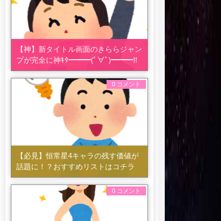
【神】新タイトル画面のきららジャン
プが完全に神ｷﾀ━━━(ﾟ∀ﾟ)━━━!!
0 コメント
【必見】恒常星4キャラの残す価値が
話題に！？おすすめリストはコチラ
0 コメント