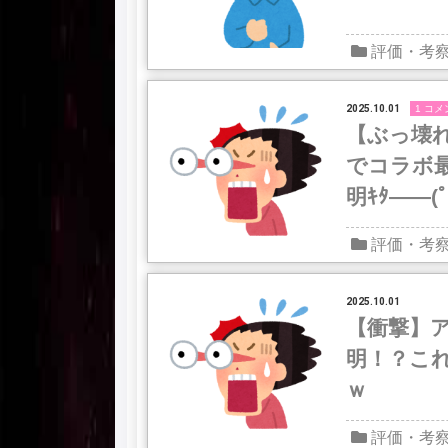
評価・考
2025.10.01
1 コメ
【ぶっ壊
でコラボ
明ｷﾀ――(ﾟ
評価・考
2025.10.01
【衝撃】ア
明！？こ
ｗ
評価・考