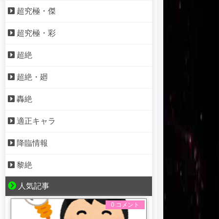
超究極・傑
超究極・彩
超絶
超絶・廻
轟絶
適正キャラ
降臨情報
黎絶
人気記事
0 コメント