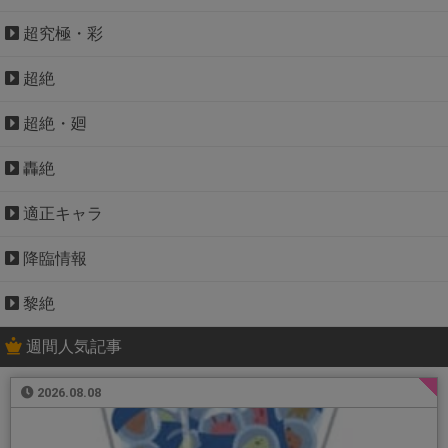
超究極・彩
超絶
超絶・廻
轟絶
適正キャラ
降臨情報
黎絶
週間人気記事
2026.08.08