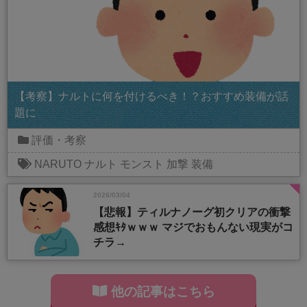
【考察】ナルトに何を付けるべき！？おすすめ装備が話
題に
評価・考察
NARUTO
ナルト
モンスト
加撃
装備
2026/03/04
【悲報】ティルナノーグ初クリアの衝撃
感想ｷﾀｗｗｗ マジでおもんない現実がコ
チラ→
他の記事はこちら