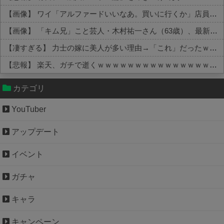
【画像】 ワイ「アルファードいいなあ。買いに行くか」店員「ほいっ見積もりな！」ワイ「金額おかしくね？」←お前らもそう思うよな？？？？？
【画像】 「キム兄」こと芸人・木村祐一さん（63歳）、最新の松本人志さんとのツーショットが完全に別人だとネット騒然！ 「マジで誰かわからん」...
【凄すぎる】 力士の嫁に美人が多い理由→「これ」だったｗｗｗｗｗｗｗ
【悲報】 楽天、ガチで逝くｗｗｗｗｗｗｗｗｗｗｗｗｗｗｗｗｗｗｗｗ
Powered by livedoor 相互RSS
カテゴリ
YouTuber
アップデート
イベント
ガチャ
キャラ
キャンペーン