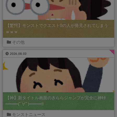
【驚愕】モンストでクエスト0の人が発見されてしまう
ｗｗｗ
その他
2026.08.03
【神】新タイトル画面のきららジャンプが完全に神ｷﾀ
━━━(ﾟ∀ﾟ)━━━!!
モンストニュース