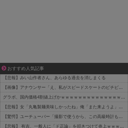
悩んでいるのは私だけ？夫との距離
おすすめ人気記事
【悲報】みい山作者さん、あらゆる過去を消しまくる
【画像】アナウンサー「え、私がスピードスケートのピチピチユニフォーム着るんですか…？ﾑﾁｨ！！」←これはお前らに刺さるやろw w w w w w w w
グラボ、国内価格4割値上げかｗｗｗｗｗｗｗｗｗｗｗｗｗｗｗｗ
【悲報】女「丸亀製麺美味しかったね」俺「また来ようよ」店員「お会計2380円になりまーす」→その後『こう』なったんだが俺悪くないよな？？？？？？？？
【驚愕】ユーチューバー「撮影で使うから、この高級時計も車もぜ～んぶ経費でタダ！ｗ」←まさかコレ本気にしてる奴なんておらんよな？よな？w w w w w w w w w w w
【悲報】 有吉、一般人に「ド正論」を叩きつけて炎上ｗｗｗｗｗｗｗｗ