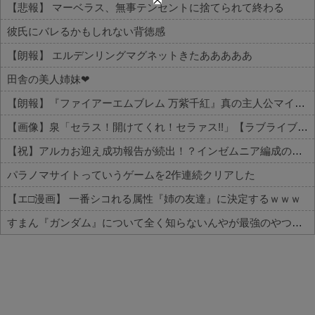
【悲報】 マーベラス、無事テンセントに捨てられて終わる
彼氏にバレるかもしれない背徳感
【朗報】 エルデンリングマグネットきたあああああ
田舎の美人姉妹❤
【朗報】『ファイアーエムブレム 万紫千紅』真の主人公マイユニはキャラメイクが可能
【画像】泉「セラス！開けてくれ！セラァス!!」【ラブライブ！蓮ノ空】
【祝】アルカお迎え成功報告が続出！？インゼムニア編成の声がコチラ
パラノマサイトっていうゲームを2作連続クリアした
【エ□漫画】 一番シコれる属性『姉の友達』に決定するｗｗｗ
すまん『ガンダム』について全く知らないんやが最強のやつはどんなの？
Powered by livedoor 相互RSS