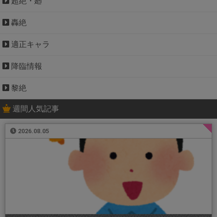
超絶・廻
轟絶
適正キャラ
降臨情報
黎絶
週間人気記事
2026.08.05