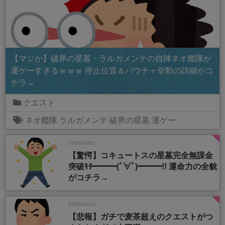
【マジか】破界の星墓・ラルガメンテの自陣ネオ艦隊が
運ゲーすぎるｗｗｗ 停止位置＆バウチャ挙動の詳細がコ
チラ→
クエスト
ネオ艦隊
ラルガメンテ
破界の星墓
運ゲー
2026/04/21
【驚愕】コキュートスの星墓完全無課金
突破ｷﾀ━━━(ﾟ∀ﾟ)━━━!! 運命力の全貌
がコチラ→
2026/04/14
【悲報】ガチで麦茶超えのクエストがつ