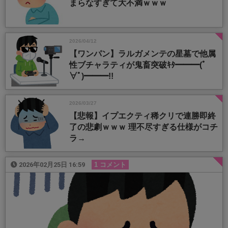
まらなすぎて大不満ｗｗｗ
2026/04/12
【ワンパン】ラルガメンテの星墓で他属
性ブチャラティが鬼畜突破ｷﾀ━━━(ﾟ
∀ﾟ)━━━!!
2026/03/27
【悲報】イプエクティ稀クリで連勝即終
了の悲劇ｗｗｗ 理不尽すぎる仕様がコチ
ラ→
2026年02月25日 16:59
1 コメント