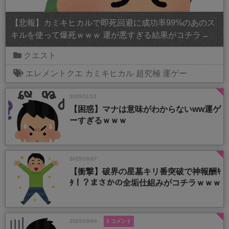
【悲報】カミキヒカルで即死回避に成功率99%のあのス
キルを使って爆死ｗｗｗ 運が悪すぎる結果がコチラ→
クエスト
エレメントクエ
カミキヒカル
超究極
運ゲー
2025/11/13
【困惑】マナは意味がわからないww運ゲ
ーすぎるｗｗｗ
2025/10/27
【衝撃】破界の星墓キリ番突破で神報酬ｷ
ﾀ！？まさかの全垢仕組みがコチラｗｗｗ
2025/10/04
3 コメント