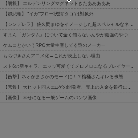
【朗報】 エルデンリングマグネットきたあああああ
【超悲報】 ”イカ”フロー状態”タコ”は対象外
【シンデレラ】 佐久間まゆをイメージした超スペシャルなネックレスが登場する件について
すまん『ガンダム』について全く知らないんやが最強のやつはどんなの？
ケムコとかいうRPG大量生産してる謎のメーカー
もちづきさんアニメ化←これが炎上しない理由
スト6の新キャラ、エッッ可愛くてメロメロになるプレイヤーが続出ｗｗ
【衝撃】ネオがまさかのモードに！？棺桶さんキレる事態
【悲報】 大ヒット同人エ□ゲの開発者、売上の入金を銀行に拒否され受け取れず、多額の納税義務だけが残る
【画像】 幸せになる一般ゲームのパンツ画像
Powered by livedoor 相互RSS