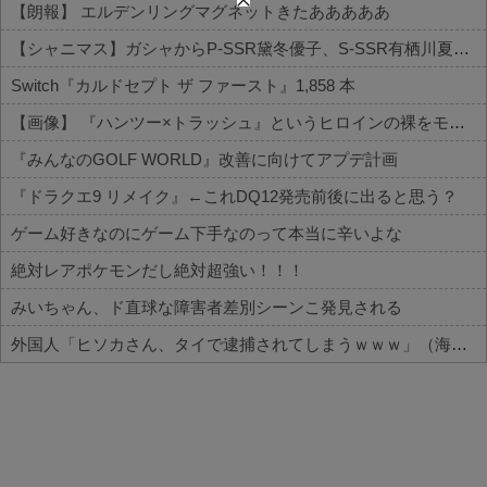
【朗報】 エルデンリングマグネットきたあああああ
【シャニマス】ガシャからP-SSR黛冬優子、S-SSR有栖川夏葉が登場！イベントS-SR福丸小糸！
Switch『カルドセプト ザ ファースト』1,858 本
【画像】 『ハンツー×トラッシュ』というヒロインの裸をモブキャラに見られまくる漫画
『みんなのGOLF WORLD』改善に向けてアプデ計画
『ドラクエ9 リメイク』←これDQ12発売前後に出ると思う？
ゲーム好きなのにゲーム下手なのって本当に辛いよな
絶対レアポケモンだし絶対超強い！！！
みいちゃん、ド直球な障害者差別シーンこ発見される
外国人「ヒソカさん、タイで逮捕されてしまうｗｗｗ」（海外の反応）
Powered by livedoor 相互RSS