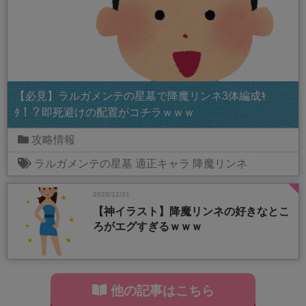
【必見】ラルガメンテの星墓で降魔リンネ3体編成ｷ
ﾀ！？即死避けの配置がコチラｗｗｗ
攻略情報
ラルガメンテの星墓
適正キャラ
降魔リンネ
2025/12/31
【神イラスト】降魔リンネの好きなとこ
ろがエグすぎるｗｗｗ
他の記事はこちら