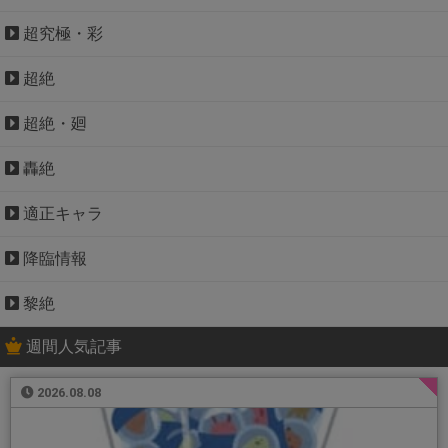
超究極・彩
超絶
超絶・廻
轟絶
適正キャラ
降臨情報
黎絶
週間人気記事
2026.08.08