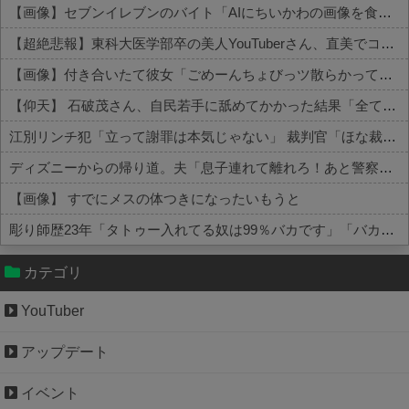
【画像】セブンイレブンのバイト「AIにちいかわの画像を食わせてっと………できた！」→とんでもないものが出来上がってしまうw w w w w
【超絶悲報】東科大医学部卒の美人YouTuberさん、直美でコメント欄が炎上してしまう…
【画像】付き合いたて彼女「ごめーんちょびっツ散らかってるけど上がって～！」←お前らだったらコレ別れるか？？？？？
【仰天】 石破茂さん、自民若手に舐めてかかった結果「全てを失うｗｗｗｗｗ」
江別リンチ犯「立って謝罪は本気じゃない」 裁判官「ほな裁判で土下座してないキミは本気じゃないな」
ディズニーからの帰り道。夫「息子連れて離れろ！あと警察に通報！」私「助けて！」駅員「どうしました！？」→トンデモナイことに…
【画像】 すでにメスの体つきになったいもうと
彫り師歴23年「タトゥー入れてる奴は99％バカです」「バカは5000円が好き」無断キャンセル、挨拶できない、金がない…客層をぶっちゃけ
Powered by livedoor 相互RSS
カテゴリ
YouTuber
アップデート
イベント