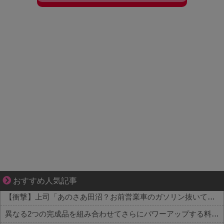
妻との生活が、夫をうつへ追い込んだ現実
おすすめ人気記事
【衝撃】上司「あのさあ田沼？お前営業車のガソリン抜いてない？」俺「はぁ？どういうことすか？」上司「自分の車に入れ替えたりしてない？？」←これw w w w w w
異なる2つの完成品を組み合わせてさらにパワーアップする料理「カツカレー」以外にない