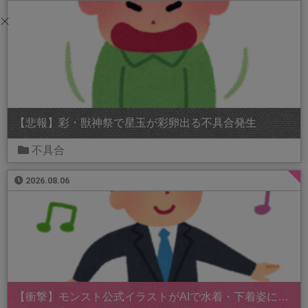
【悲報】彩・獣神祭で星玉が彩卵出る不具合発生
不具合
2026.08.06
【衝撃】モンスト公式イラストがAIで水着・下着姿に…