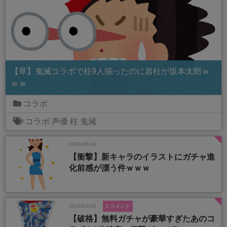
【草】鬼滅コラボで柱9人揃ったのに岩柱が坂本太郎ｗ
ｗｗ
コラボ
コラボ
声優
柱
鬼滅
2026/05/18
【衝撃】新キャラのイラストにガチャ進
化前感が漂う件ｗｗｗ
2026/04/15
1 コメント
【破格】無料ガチャが豪華すぎたあのコ