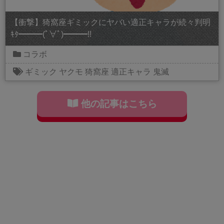
【衝撃】猗窩座ギミックにヤバい適正キャラが続々判明
ｷﾀ━━━(ﾟ∀ﾟ)━━━!!
コラボ
ギミック
ヤクモ
猗窩座
適正キャラ
鬼滅
他の記事はこちら