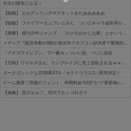
先生の彼女になる！
【朗報】 エルデンリングマグネットきたあああああ
【朗報】 ファイアーエムブレムさん、ついにキャラ成長率がゲーム内で見れるようになる
【画像】 週刊少年ジャンプ、「ロクのおかしな家」とかいう微妙な漫画を巻頭カラーにしたせいで100万部切る
メディア『販売本数の9割が過去作？カプコン好決算で驚異的な“リピート販売”の成果が明らかに』
『イナズマイレブン』で一番カッコいい技、ついに決定
【悲報】ワイルズさん、サンブレイクに売上逆転されるｗｗｗｗｗ
ダークゴシックな2D弾幕STG『カラドリウス2』発売決定！
ゲーム業界ご用達のフォント、年間料金“53倍”かつ“更新毎に値上げ”のありえない契約により多数撤退へ・・・
【画像】 昔のエルフ、現代でもシコれそう
Powered by livedoor 相互RSS