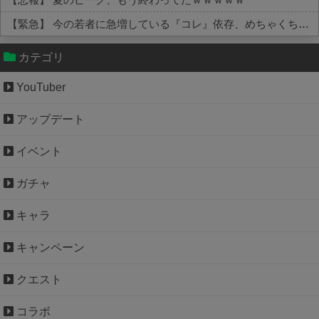
【緊急】 今の若者に急増している『コレ』依存、めちゃくちゃ深刻な模様w w w w w w w w w w
Powered by livedoor 相互RSS
カテゴリ
YouTuber
アップデート
イベント
ガチャ
キャラ
キャンペーン
クエスト
コラボ