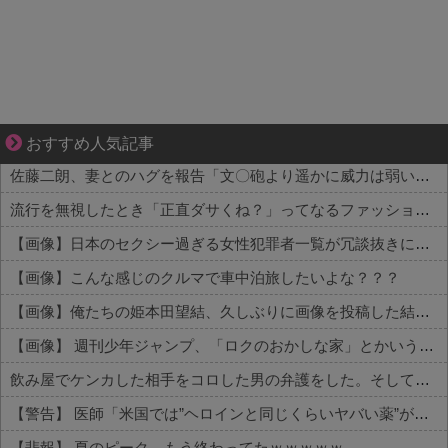
【マンガ】バラシ屋トシヤの漫画セレクション
おすすめ人気記事
佐藤二朗、妻とのハグを報告「文〇砲より遥かに威力は弱いが、僕のノロケ砲をお見舞いする」
流行を無視したとき「正直ダサくね？」ってなるファッション上げてけ
【画像】日本のセクシー過ぎる女性犯罪者一覧が冗談抜きにレベル高過ぎる件w w w w w w w w w
【画像】こんな感じのクルマで車中泊旅したいよな？？？
【画像】俺たちの姫本田望結、久しぶりに画像を投稿した結果→やっぱりワイらの姫だったw w w w w w w w w w
【画像】 週刊少年ジャンプ、「ロクのおかしな家」とかいう微妙な漫画を巻頭カラーにしたせいで100万部切る
飲み屋でケンカした相手をコロした男の弁護をした。そして数年後、因果応報を思わせる出来事が…
【警告】 医師「米国では”ヘロインと同じくらいヤバい薬”が日本では平気で処方されてる」
【悲報】 夏のピーク、もう終わってたｗｗｗｗｗ