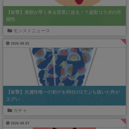
【衝撃】激獣が早く来る背景に迫る！？超獣コラボの可
能性
モンストニュース
2026.08.02
【衝撃】光属性唯一の初ゲを99分の1でぶち抜いた件が
エグい
ガチャ
2026.08.07