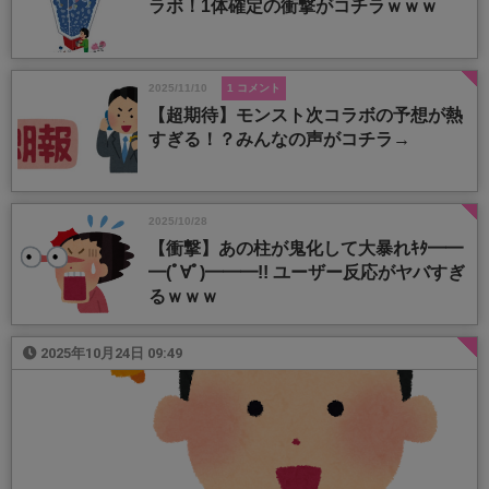
ラボ！1体確定の衝撃がコチラｗｗｗ
2025/11/10
1 コメント
【超期待】モンスト次コラボの予想が熱
すぎる！？みんなの声がコチラ→
2025/10/28
【衝撃】あの柱が鬼化して大暴れｷﾀ━━
━(ﾟ∀ﾟ)━━━!! ユーザー反応がヤバすぎ
るｗｗｗ
2025年10月24日 09:49