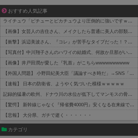
ゾッとして、ほろりとする奇妙な物語。
おすすめ人気記事
ライチュウ「ピチューとピカチュウより圧倒的に強いですｗｗｗｗ」←こいつが不人気な理由
【画像】女芸人の吉住さん、メイクしたら普通に美人の部類だった→ご覧くださいw w w w w w w w
【衝撃】浜辺美波さん、『コレ』が苦手なタイプだった！？←お世話してあげたい弱男が大量沸きしてしまうw w w w w w w w w
【写真付】中川翔子さんのハワイの結婚式、何故か旦那がいない
【画像】井戸田潤が愛した『乳首』がこちらwwwwwwwwww
【外国人問題】 小野田紀美大臣「議論すべき時だ」→SNS「まだ議論もしてなかったんだ...」→小野田大臣「これが進歩状況です」めちゃくちゃ仕事して...
【速報】 日本の防衛省、ようやく気づいた模様ｗｗｗｗｗ
記録的猛暑の欧州、ドナウ川の水位が低下してマンモスの骨や沈没したドイツ軍の戦艦が出現
【驚愕】 新幹線じゃなく『帰省費4000円』安くなる在来線で帰省した結果ｗｗｗｗｗ
【悲報】 大分県、ガチで逝く・・・・・・
Powered by livedoor 相互RSS
カテゴリ