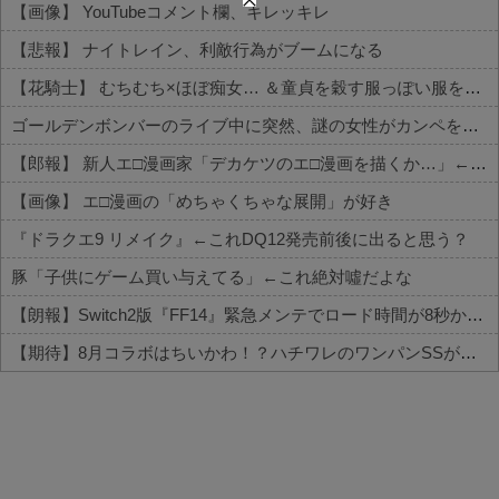
【画像】 YouTubeコメント欄、キレッキレ
【悲報】 ナイトレイン、利敵行為がブームになる
【花騎士】 むちむち×ほぼ痴女… ＆童貞を穀す服っぽい服をきたホウオウボクへの反応！！！
ゴールデンボンバーのライブ中に突然、謎の女性がカンペを持って、ステージ上に乱入！→演出かと思いきや、とんでもなくガチでやばすぎる大事故に・...
【郎報】 新人エ□漫画家「デカケツのエ□漫画を描くか…」←1000万円稼いでしまう
【画像】 エ□漫画の「めちゃくちゃな展開」が好き
『ドラクエ9 リメイク』←これDQ12発売前後に出ると思う？
豚「子供にゲーム買い与えてる」←これ絶対噓だよな
【朗報】Switch2版『FF14』緊急メンテでロード時間が8秒から6秒に 信者いわく爆速で技術力すごい
【期待】8月コラボはちいかわ！？ハチワレのワンパンSSが想像されてしまう
Powered by livedoor 相互RSS