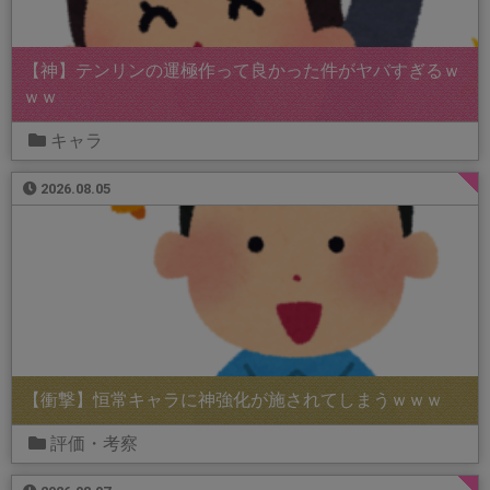
【神】テンリンの運極作って良かった件がヤバすぎるｗ
ｗｗ
キャラ
2026.08.05
【衝撃】恒常キャラに神強化が施されてしまうｗｗｗ
評価・考察