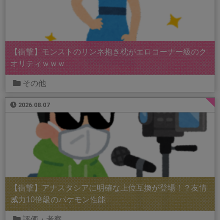
【衝撃】モンストのリンネ抱き枕がエロコーナー級のク
オリティｗｗｗ
その他
2026.08.07
【衝撃】アナスタシアに明確な上位互換が登場！？友情
威力10倍級のバケモン性能
評価・考察