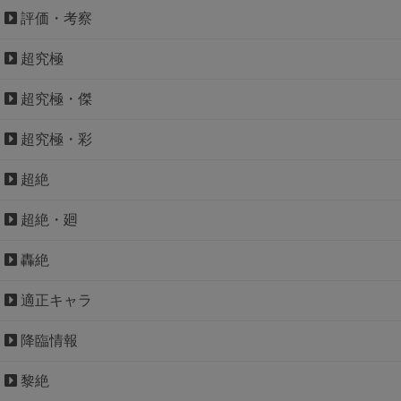
評価・考察
超究極
超究極・傑
超究極・彩
超絶
超絶・廻
轟絶
適正キャラ
降臨情報
黎絶