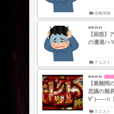
攻略情報
2026.03.04
【困惑】ア
の遭遇ハ
クエスト
2024.03.30
1 コメ
【最難関
思議の難易
∀ﾟ)――!
クエスト