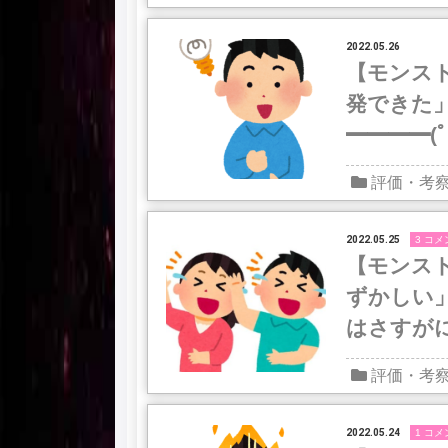
2022.05.26
【モンス
発できた」
━━━━(
いことに
評価・考
2022.05.25
3 コメ
【モンス
ずかしい
はさすが
評価・考
2022.05.24
1 コメ