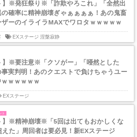
ト】※発狂祭り※「詐欺やろこれ」「全然出
異の確率に精神崩壊ぎゃぁぁぁぁ！あの鬼畜
ーザーのイライラMAXでワロタｗｗｗｗｗ
察
EXステージ
涅槃寂静
ト】※要注意※「クソがー」「唖然とした
の事実判明！あのクエストで負けちゃうユー
中ｗｗｗｗｗｗ
EXステージ
ント
ト】※精神崩壊※「5回は出てもおかしくな
超えた」周回者は要必見！新EXステージ