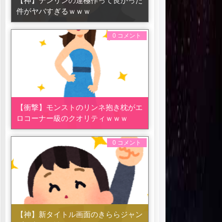
【神】テンリンの運極作って良かった
件がヤバすぎるｗｗｗ
0 コメント
【衝撃】モンストのリンネ抱き枕がエ
ロコーナー級のクオリティｗｗｗ
0 コメント
【神】新タイトル画面のきららジャン