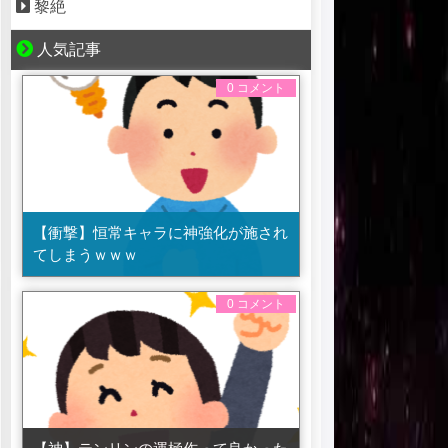
黎絶
人気記事
0 コメント
【衝撃】恒常キャラに神強化が施され
てしまうｗｗｗ
0 コメント