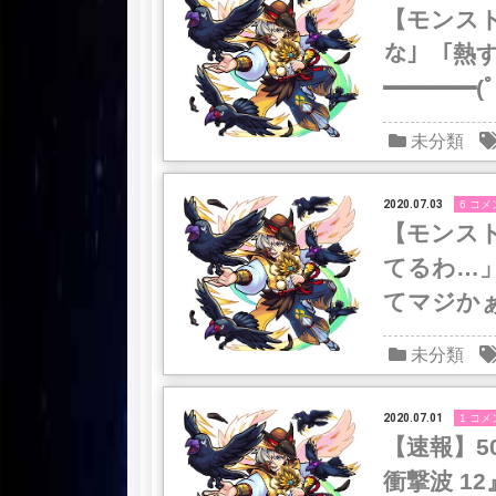
【モンスト
な」「熱
━━━━(ﾟ
未分類
2020.07.03
6 コメ
【モンス
てるわ…
てマジかぁ
未分類
2020.07.01
1 コメ
【速報】5
衝撃波 12