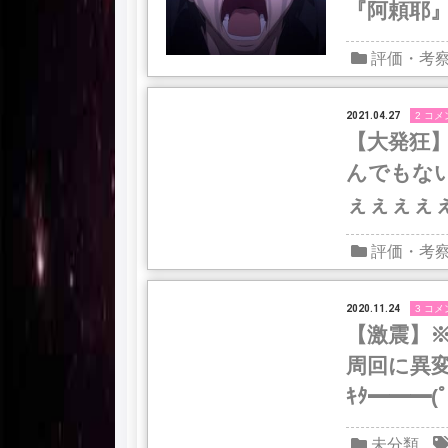
『阿頼耶
ｗｗｗｗ
評価・考
2021.04.27
2 コメ
【大発狂
んでもな
ぇぇぇぇ
評価・考
2020.11.24
3 コメ
【激震】※
周回に異
ｷﾀ━━━(
未分類