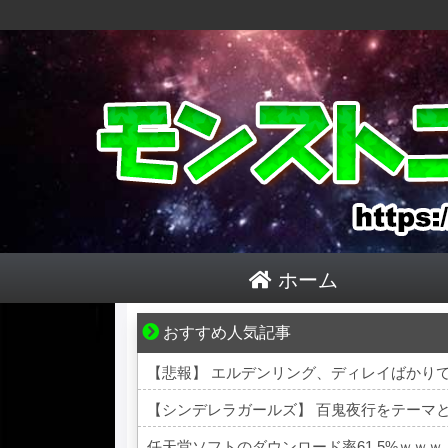
ホーム
おすすめ人気記事
妻が嫌すぎて壊れていった、ある夫の現実
【悲報】 エルデンリング、ディレイばかり
【シンデレラガールズ】 百鬼夜行をテーマとし
任天堂ソフトのダウンロード率61.5%ｗｗｗ