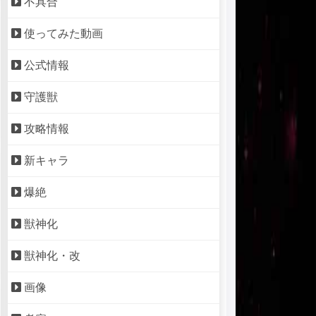
不具合
使ってみた動画
公式情報
守護獣
攻略情報
新キャラ
爆絶
獣神化
獣神化・改
画像