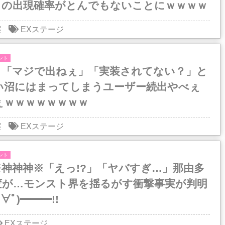
』の出現確率がとんでもないことにｗｗｗｗ
ｗ
察
EXステージ
ント
】「マジで出ねぇ」「実装されてない？」と
い沼にはまってしまうユーザー続出やべぇ
ぇｗｗｗｗｗｗｗｗ
察
EXステージ
ント
神神神※「えっ!?」「ヤバすぎ…」那由多
変が…モンスト界を揺るがす衝撃事実が判明
ﾟ∀ﾟ)━━━!!
EXステージ