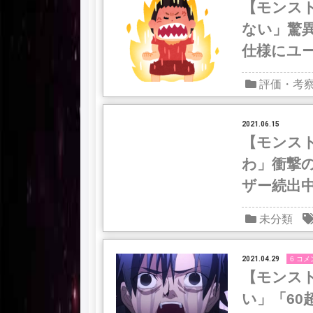
【モンス
ない」驚
仕様にユ
ｗｗｗｗ
評価・考
2021.06.15
【モンス
わ」衝撃
ザー続出
未分類
2021.04.29
6 コメ
【モンス
い」「60