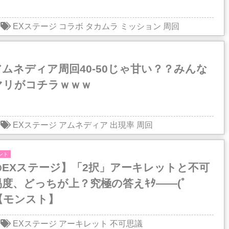
EXステージ
コラボ
タカムラ
ミッション
周回
ムネディア周回40-50じゃ甘い？？みんな
マリがコチラｗｗｗ
EXステージ
アムネディア
出現率
周回
ント
のEXステージ】「2択」アーキレットと不可
度、どっちが上？究極の答えｷﾀ――(ﾟ
!【モンスト】
EXステージ
アーキレット
不可思議