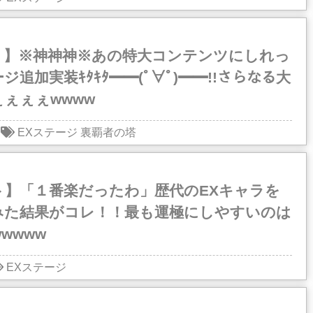
リ】※神神神※あの特大コンテンツにしれっ
ジ追加実装ｷﾀｷﾀ━━(ﾟ∀ﾟ)━━!!さらなる大
ぇぇぇwwww
EXステージ
裏覇者の塔
ト】「１番楽だったわ」歴代のEXキャラを
みた結果がコレ！！最も運極にしやすいのは
wwww
EXステージ