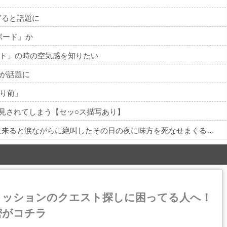
ぎると話題に
ボード』か
ト」の時の空気感を知りたい
が話題に
り前」
発見されてしまう【セッ○ス描写あり】
【悲報】 キングダムの河了貂、絶対に助けに来ると涙ながらに絶叫したその日の夜に味方を死なせまくる作戦を提案するWWWWWWWWWWWWWWWWWWWWWWWWWWWW
ミッションのクエスト探しに困ってる人へ！
密がコチラ