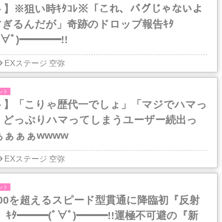
】※狙い時ｷﾀｺﾚ※「これ、バグじゃないよ
すぎるんだが」奇跡のドロップ報告ｷﾀ
∀ﾟ)━━━━!!
EXステージ
空弥
ント
ト】「こりゃ歴代一でしょ」「マジでハマっ
」どっぷりハマってしまうユーザー続出っ
ぁぁぁwwww
EXステージ
空弥
ント
00を超えるスピード型貫通に降臨初『反射
』ｷﾀ━━━(ﾟ∀ﾟ)━━━!!運極不可避の『新