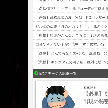
【名探偵プリキュア】 旅行コーデが可愛す
【悲報】価格高騰の波、次は『PC用マザー
ゼルダの伝説「時のオカリナ」→「風のタク
【衝撃】銀卵がこんなところに！？謎の画像
自分で考えない子が急増中「すぐ検索が当た
【画像】 とんでもなくエ●チな一般漫画、
Powered by livedoor 相互RSS
EXステージの記事一覧
2026.05.21
【必見】
出現の秘