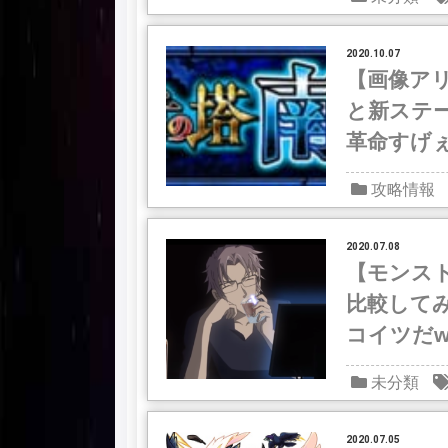
2020.10.07
【画像ア
と新ステー
革命すげぇ
攻略情報
2020.07.08
【モンス
比較して
コイツだw
未分類
2020.07.05