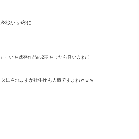
る
間が8秒から6秒に
」←いや既存作品の2期やったら良いよね？
ネタにされますが牡牛座も大概ですよねｗｗｗ