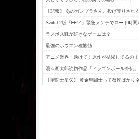
【悲報】 あのガンプラさん、投げ売りされ
Switch2版『FF14』緊急メンテでロード時
ラスボス戦が好きなゲームは？
最強のホウエン種族値
アニメ業界「助けて！原作が枯渇してるの！
漫☆画太郎読切作品「ドラゴンボール外伝」
【聖闘士星矢】 黄金聖闘士って蟹座ばかり
Powered by livedoor 相互RSS