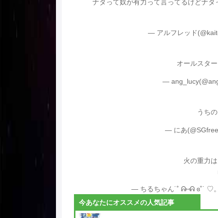
ナタって奴が有力って言ってるけどナタ
— アルフレッド(@kaitom
オールスター
— ang_lucy(@ang
うちの
— にあ(@SGfree
火の重力は
— ちるちゃん˙˚ ᕱ⑅ᕱ ɞ˚˙ ♡。
今あなたにオススメの人気記事