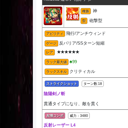
神
種族
砲撃型
型
飛行/アンチウィンド
アビリティ
反バリア/SSターン短縮
ゲージ
★★★★★★
レア
♣99
ラック最大値
クリティカル
ラックスキル
ストライクショット
ターン数:18
陰陽剣ノ斬
貫通タイプになり、敵を貫く
友情コンボ
威力：3480
反射レーザー L4