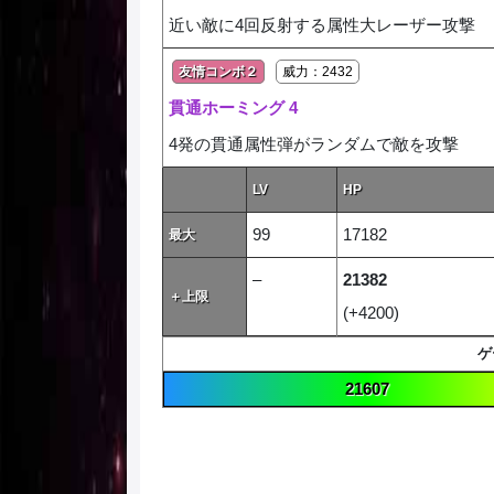
近い敵に4回反射する属性大レーザー攻撃
友情コンボ２
威力：2432
貫通ホーミング 4
4発の貫通属性弾がランダムで敵を攻撃
LV
HP
99
17182
最大
–
21382
＋上限
(+4200)
ゲ
21607