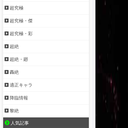
超究極
超究極・傑
超究極・彩
超絶
超絶・廻
轟絶
適正キャラ
降臨情報
黎絶
人気記事