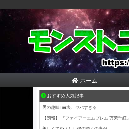
ホーム
おすすめ人気記事
【マンガ】海外病院トラブルファイル
男の趣味Tier表、ヤバすぎる
【朗報】 『ファイアーエムブレム 万紫千
美しくてやさしい僕の誇りの妻が………。