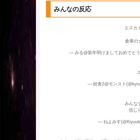
みんなの反応
エスカ
倉庫の
— みる@新年明けましておめでとうござ
— 給食2@モンスト(@kyush
みんな
信じ
— ねよみす(@Kiyuuka