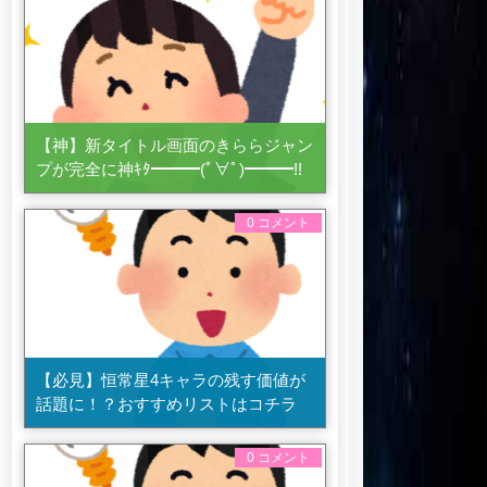
【神】新タイトル画面のきららジャン
プが完全に神ｷﾀ━━━(ﾟ∀ﾟ)━━━!!
0 コメント
【必見】恒常星4キャラの残す価値が
話題に！？おすすめリストはコチラ
0 コメント