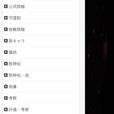
公式情報
守護獣
攻略情報
新キャラ
爆絶
獣神化
獣神化・改
画像
考察
評価・考察