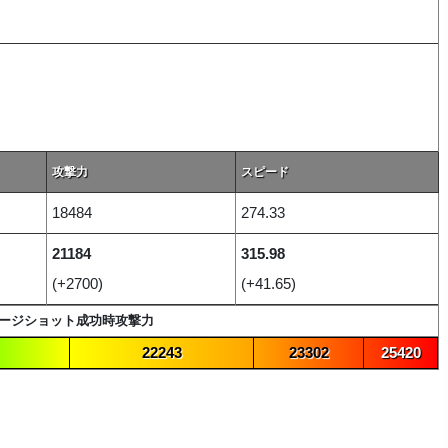
攻撃力
スピード
18484
274.33
21184
315.98
(+2700)
(+41.65)
ージショット成功時攻撃力
22243
23302
25420