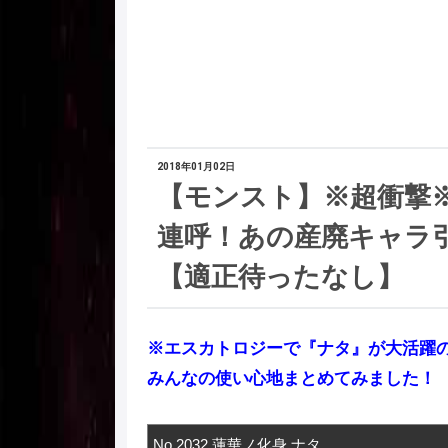
2018年01月02日
【モンスト】※超衝撃
連呼！あの産廃キャラ引っ張
【適正待ったなし】
※エスカトロジーで『ナタ』が大活躍
みんなの使い心地まとめてみました！
No.2032 蓮華ノ化身 ナタ