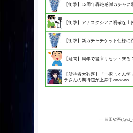
【衝撃】13周年轟絶感謝ガチャに
【衝撃】アナスタシアに明確な上
【衝撃】新ガチャチケット仕様に
【疑問】周年で書庫リセット来る
【所持者大歓喜】「一択じゃん笑
ラさんの期待値が上昇中wwwww
— 豊田省吾(@st_g