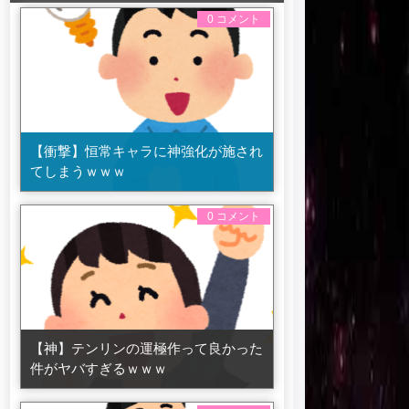
0 コメント
【衝撃】恒常キャラに神強化が施され
てしまうｗｗｗ
0 コメント
【神】テンリンの運極作って良かった
件がヤバすぎるｗｗｗ