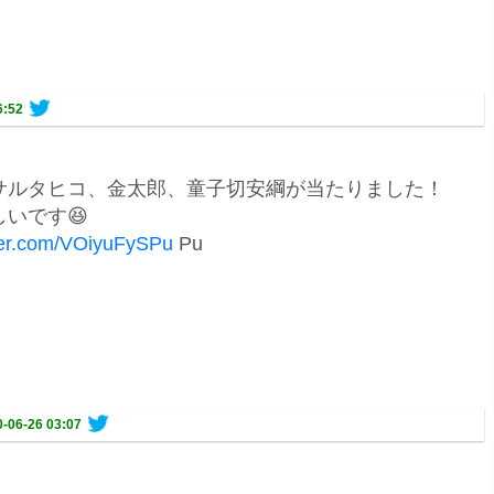
6:52
サルタヒコ、金太郎、童子切安綱が当たりました！
いです😆
tter.com/VOiyuFySPu
Pu
-06-26 03:07