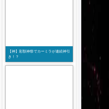
【神】彩獣神祭でカーミラが連続神引
き！？