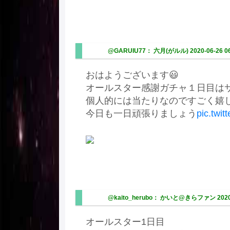
@GARUIU77： 六月(がルル)
2020-06-26 0
おはようございます😃
オールスター感謝ガチャ１日目は
個人的には当たりなのですごく嬉し
今日も一日頑張りましょう
pic.twi
@kaito_herubo： かいと@きらファン
2020
オールスター1日目