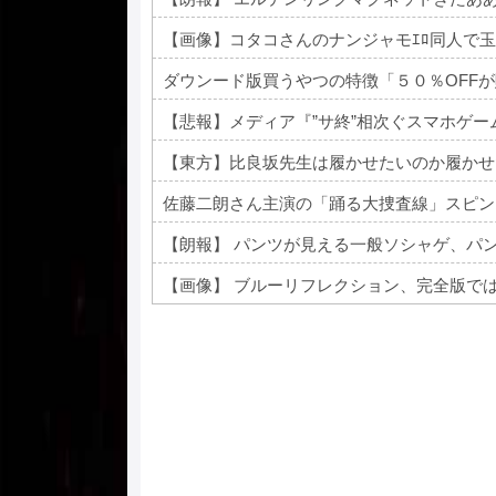
【画像】コタコさんのナンジャモｴﾛ同人で
ダウンード版買うやつの特徴「５０％OFF
【悲報】メディア『”サ終”相次ぐスマホゲ
【東方】比良坂先生は履かせたいのか履かせ
佐藤二朗さん主演の「踊る大捜査線」スピン
【朗報】 パンツが見える一般ソシャゲ、パ
【画像】 ブルーリフレクション、完全版で
Powered by livedoor 相互RSS