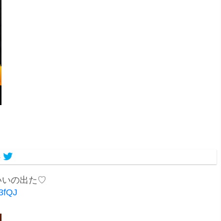
8
いいの出た♡
3fQJ