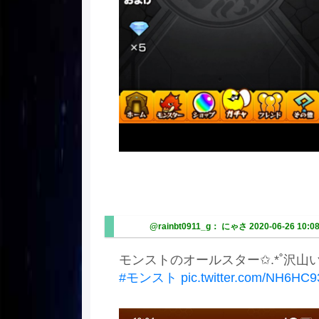
@rainbt0911_g： にゃさ
2020-06-26 10:0
モンストのオールスター✩.*˚沢山
#モンスト
pic.twitter.com/NH6HC9