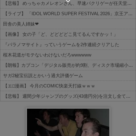
【悲報】 めっちゃカメレオンさん、早速パクリゲーが任天堂ストアに登場してしまう……
【ライブ】 「IDOL WORLD SUPER FESTIVAL 2026」京王アリーナTOKYO開催決定
田舎の美人姉妹❤
【画像】 女の子「ど、どどどどこ見てるんですかッ！」
『パラノマサイト』っていうゲームを2作連続クリアした
桜木花道がモテないわけないだろwwwwww
【朗報】カプコン「デジタル販売が約9割、ディスク市場縮小の大きな影響は想定していない」
サガ2秘宝伝説とかいう過大評価ゲーム
【エ□漫画】 今月のCOMIC快楽天打線ｗｗｗ
【悲報】 週間少年ジャンプのグッズ(43億円分)を注文し全てキャンセルした女逮捕ｗｗｗｗｗｗｗｗ
Powered by livedoor 相互RSS