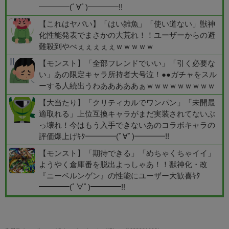
━━━━(ﾟ∀ﾟ)━━━━!!
【これはヤバい】「はい雑魚」「使い道ない」獣神
化性能発表でまさかの大荒れ！！ユーザーからの避
難殺到やべぇぇぇぇぇｗｗｗｗｗ
【モンスト】「全部フレンドでいい」「引く必要な
い」あの限定キャラ所持者大号泣！●●ガチャをスル
ーする人続出うわあああああぁｗｗｗｗｗｗｗｗｗ
【大当たり】「クリティカルでワンパン」「未開最
適取れる」上位互換キャラがまだ実装されてないぶ
っ壊れ！今はもう入手できないあのコラボキャラの
評価爆上げｷﾀ━━━━(ﾟ∀ﾟ)━━━━!!
【モンスト】「期待できる」「めちゃくちゃイイ」
ようやく倉庫番を脱出よっしゃあ！！獣神化・改
『ニーベルンゲン』の性能にユーザー大歓喜ｷﾀ
━━━━(ﾟ∀ﾟ)━━━━!!