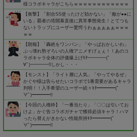
様コラボキャラがこちらｗｗｗｗｗｗｗｗｗｗｗｗ
【衝撃】「割合SS使ったけど効かない」「敵が●●に
いる」覇者の塔開幕直後に異常事態発生！とてつも
ないトラップにユーザー驚愕うわぁぁぁぁぁｗｗｗ
ｗｗ
【朗報】「轟絶をワンパン」「やっぱおかしいわ」
ぶっ壊れ勢ぞろいの人権アニメすげぇぇ！！あのコ
ラボキャラ全体の評価爆上げｷﾀ━━━━(ﾟ
∀ﾟ)━━━━!!しかし・・・
【モンスト】「ライト層に人気」「やってやるぜ」
かぐや様は告らせたいコラボで1番需要があるキャラ
判明！！入手希望のユーザー続々ｷﾀ━━━━(ﾟ
∀ﾟ)━━━━!!
【今回の人権枠】「一番当たり」「〇〇は引いてお
けよ」かぐ告コラボガチャで獲得必須キャラ！ハマ
ったら替えがきかない性能所持ｷﾀ━━━━(ﾟ
∀ﾟ)━━━━!!