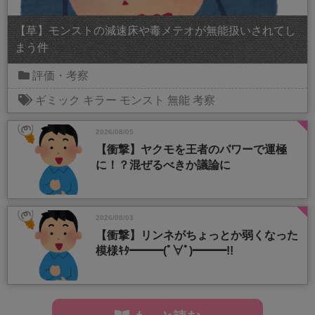
【草】モンストの減速床や毒メテオが無能扱いされてし
まう件
評価・考察
ギミック
キラー
モンスト
無能
考察
2026/08/05
【衝撃】ヤクモを王者のパワーで運極
に！？混ぜるべきか議論に
2026/08/03
【衝撃】リンネがちょっとか弱くなった
模様ｷﾀ━━━(ﾟ∀ﾟ)━━━!!