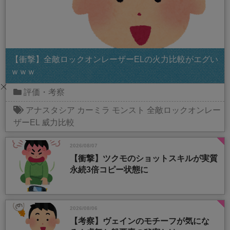
【衝撃】全敵ロックオンレーザーELの火力比較がエグい
ｗｗｗ
評価・考察
アナスタシア
カーミラ
モンスト
全敵ロックオンレー
ザーEL
威力比較
2026/08/07
【衝撃】ツクモのショットスキルが実質
永続3倍コピー状態に
2026/08/06
【考察】ヴェインのモチーフが気にな