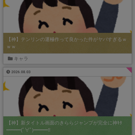
【神】テンリンの運極作って良かった件がヤバすぎるｗ
ｗｗ
キャラ
2026.08.03
【神】新タイトル画面のきららジャンプが完全に神ｷﾀ
━━━(ﾟ∀ﾟ)━━━!!