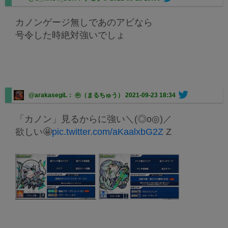
カノンゲージ無しであのアビなら
号令した時絶対強いでしょ
@arakasegiL： ㊥（まるちゅう）
2021-09-23 18:34
「カノン」見るからに強い＼(◎o◎)／
欲しい🤩
pic.twitter.com/aKaalxbG2Z
Z