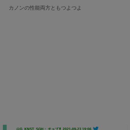
カノンの性能両方ともつよつよ
@G_KNST_SGH： チョブ💊
2021-09-23 19:06