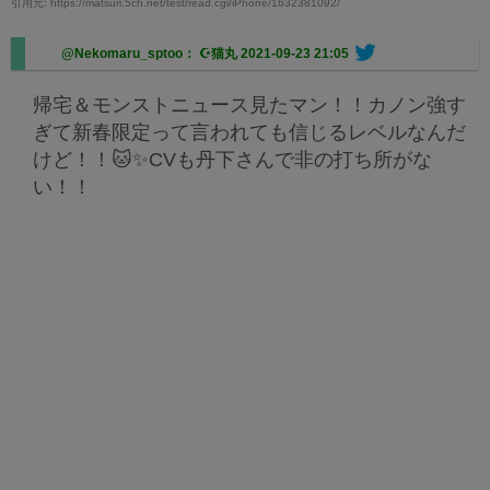
引用元: https://matsuri.5ch.net/test/read.cgi/iPhone/1632381092/
@Nekomaru_sptoo： ☪︎猫丸
2021-09-23 21:05
帰宅＆モンストニュース見たマン！！カノン強す
ぎて新春限定って言われても信じるレベルなんだ
けど！！🐱✨CVも丹下さんで非の打ち所がな
い！！