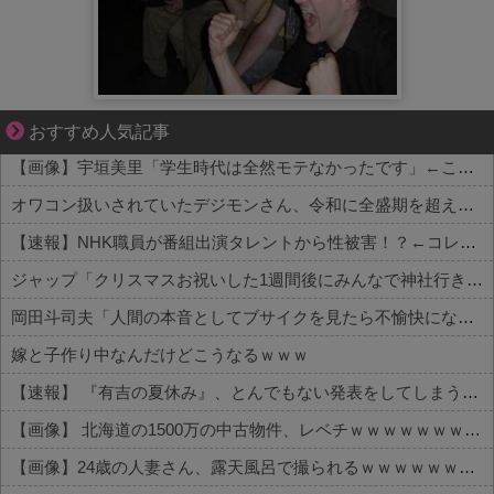
ぜんぶ私が中心、そう思った瞬間から歪み出す
おすすめ人気記事
【画像】宇垣美里「学生時代は全然モテなかったです」←これほんまかぁ？w w w w w w w w
オワコン扱いされていたデジモンさん、令和に全盛期を超える利益を生み出していた
【速報】NHK職員が番組出演タレントから性被害！？←コレマジならヤバくねーか？
ジャップ「クリスマスお祝いした1週間後にみんなで神社行きます」←これ
岡田斗司夫「人間の本音としてブサイクを見たら不愉快になる。この責任をどうとるんだ」
嫁と子作り中なんだけどこうなるｗｗｗ
【速報】 『有吉の夏休み』、とんでもない発表をしてしまう！！！！！
【画像】 北海道の1500万の中古物件、レベチｗｗｗｗｗｗｗｗｗｗｗｗｗｗｗｗｗｗｗｗ
【画像】24歳の人妻さん、露天風呂で撮られるｗｗｗｗｗｗｗｗｗｗｗｗｗｗｗｗｗ