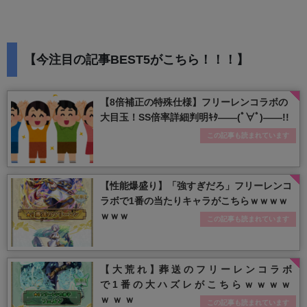
【今注目の記事BEST5がこちら！！！】
【8倍補正の特殊仕様】フリーレンコラボの
大目玉！SS倍率詳細判明ｷﾀ――(ﾟ∀ﾟ)――!!
この記事も読まれています
【性能爆盛り】「強すぎだろ」フリーレンコ
ラボで1番の当たりキャラがこちらｗｗｗｗ
ｗｗｗ
この記事も読まれています
【 大 荒 れ 】葬 送 の フ リ ー レ ン コ ラ ボ
で 1 番 の 大 ハ ズ レ が こ ち ら ｗ ｗ ｗ ｗ
ｗ ｗ ｗ
この記事も読まれています