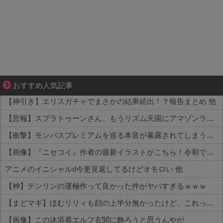
爽やか青年に忍び寄るストーカー疑惑
おすすめ人気記事
【神引き】エリスガチャでまさかの結果続出！？報告まとめ 他
【悲報】スプラトゥーンさん、もうリズム天国にアマゾンランキングで敗北wwwwwwwww 他
【衝撃】モンパスプレミアムを巡る本音が暴露されてしまうｗｗｗ 他
【画像】『ニセコイ』作者の最新イラストがこちら！令和でも余裕で通用してしまうｗｗｗｗ 他
アニメのイニシャルd今更見返してるけどオモロい 他
【神】テンリンの運極作って良かった件がヤバすぎるｗｗｗ
【まどマギ】ほむリリィも顔の上半分無かったけど、これって何かの伏線だったりするのかな…
【画像】この沐浴着エルフ玄関に飾ろうと思うんやが