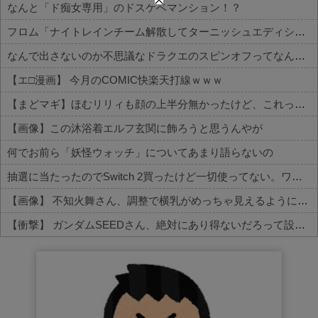
なんと「ド痴女専用」のドスケベマンション！？
フロム「ナイトレインチーム解散してターニッシュエディション完成させました」←これｗｗｗｗ
なんで出さないのか不思議なドラクエのスピンオフってなんかある？
【エ□漫画】 今月のCOMIC快楽天打線ｗｗｗ
【まどマギ】ほむリリィも顔の上半分無かったけど、これって何かの伏線だったりするのかな…
【画像】この沐浴着エルフ玄関に飾ろうと思うんやが
何でお前ら「妖怪ウォッチ」についてあまり語らないの
抽選に当たったのでSwitch 2買ったけど一切使ってない。ワイだけ？
【画像】 不知火舞さん、調整で横乳がめっちゃ見えるようになるｗｗｗｗｗｗ
【衝撃】 ガンダムSEEDさん、絶対にあり得ないだろって設定がこちらｗｗｗ
Powered by livedoor 相互RSS