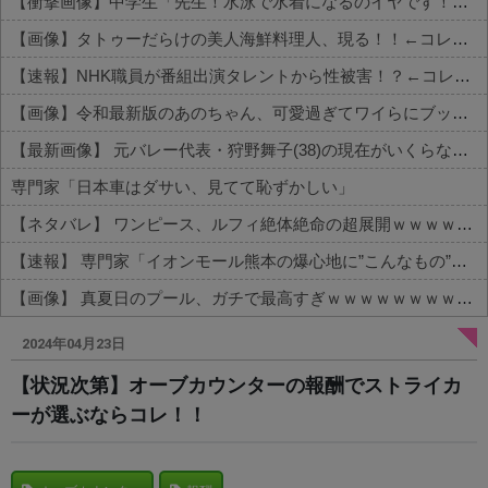
【衝撃画像】中学生「先生！水泳で水着になるのイヤです！」先生「分かった」→結果まさかの『こう』なってしまうw w w w w w w
【画像】タトゥーだらけの美人海鮮料理人、現る！！←コレはセクシー過ぎてワイらにブッ刺さりまくりw w w w w w w w w
【速報】NHK職員が番組出演タレントから性被害！？←コレマジならヤバくねーか？
【画像】令和最新版のあのちゃん、可愛過ぎてワイらにブッ刺さりまくりw w w w w w
【最新画像】 元バレー代表・狩野舞子(38)の現在がいくらなんでも即ハボすぎる！
専門家「日本車はダサい、見てて恥ずかしい」
【ネタバレ】 ワンピース、ルフィ絶体絶命の超展開ｗｗｗｗｗｗｗｗｗｗｗｗｗｗｗｗｗｗｗｗｗｗｗｗｗｗｗｗｗｗｗｗｗｗｗｗｗｗｗｗｗｗｗｗｗ...
【速報】 専門家「イオンモール熊本の爆心地に”こんなもの”があったんだけど…」
【画像】 真夏日のプール、ガチで最高すぎｗｗｗｗｗｗｗｗｗｗ
Powered by livedoor 相互RSS
2024年04月23日
【状況次第】オーブカウンターの報酬でストライカ
ーが選ぶならコレ！！