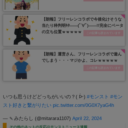
【朗報】フリーレンコラボで今後化けそうな
当たり枠判明ｷﾀ――(ﾟ∀ﾟ)――!!完全にベータ
の立ち位置ｗｗｗｗｗ
この記事も読まれています
【朗報】運営さん、フリーレンコラボで遊ん
でしまう・・・マジかよ、コレｗｗｗｗｗ
この記事も読まれています
いつも思うけどどっちがいいの？( ᐕ)
#モンスト
#モン
スト好きと繫がりたい
pic.twitter.com/0G0X7yaG4h
— 🍡みたらし (@mitarara1107)
April 22, 2024
その他のネットの反応@モンストニュース速報