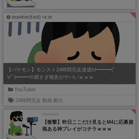
2026年05月03日 14:29
【バケモン】モンスト24時間完走達成ｷﾀ━━━(ﾟ
∀ﾟ)━━━!! 眠すぎ報告がヤバいｗｗｗ
YouTuber
24時間完走
動画
耐久
2026/04/29
【衝撃】昨日ここだけ見るとM4に応募資
格ある神プレイがコチラｗｗｗ