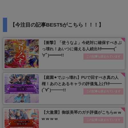
【今注目の記事BEST5がこちら！！！】
【衝撃】「使うなよ」今絶対に確保すべきぶ
っ壊れ！あいつに備える人続出ｷﾀ━━━(ﾟ
∀ﾟ)━━━!!
この記事も読まれています
【庭園⚫︎でぶっ壊れ】PUで回すべき真の人
権！あのとあるキャラの評価鬼上げｷﾀ━━━
(ﾟ∀ﾟ)━━━!!
この記事も読まれています
【大激震】御坂美琴のガチ評価がこちらw w
w w w w
この記事も読まれています