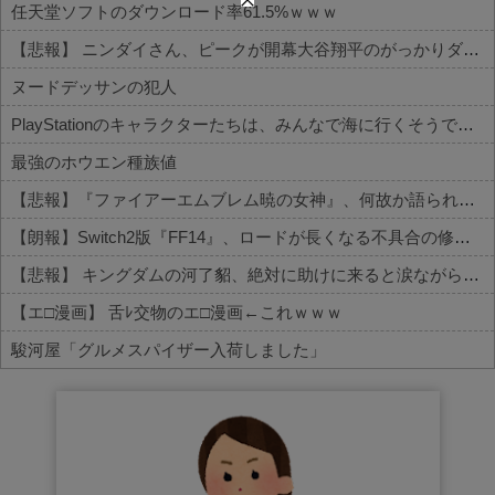
任天堂ソフトのダウンロード率61.5%ｗｗｗ
【悲報】 ニンダイさん、ピークが開幕大谷翔平のがっかりダイレクトだったと言われてしまう
ヌードデッサンの犯人
PlayStationのキャラクターたちは、みんなで海に行くそうですよ
最強のホウエン種族値
【悲報】『ファイアーエムブレム暁の女神』、何故か語られない
【朗報】Switch2版『FF14』、ロードが長くなる不具合の修正パッチを本日配信
【悲報】 キングダムの河了貂、絶対に助けに来ると涙ながらに絶叫したその日の夜に味方を死なせまくる作戦を提案するWWWWWWWWWWWWWWWWWWWWWWWWWWWW
【エ□漫画】 舌ﾚ交物のエ□漫画←これｗｗｗ
駿河屋「グルメスパイザー入荷しました」
Powered by livedoor 相互RSS