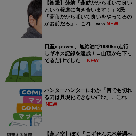
【衝撃】蓮舫「蓮舫だから叩いて良い
という報道に向き合います！」X民
「高市だから叩いて良いをやってるの
がお前だろ」←これ…w w
NEW
日産e-power、無給油で1980km走行
しギネス記録を達成！→山頂から下っ
てるだけでした…
NEW
ハンターハンターにわか「何でも切れ
る刀は具現化できない(ﾆﾁｯ」←これ
NEW
【蓮ノ空】ぼく「こずせんの水着調べ