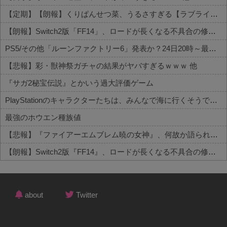
【定期】【朗報】くりぱんせつ菜、うるさすぎる【ラブライブ！虹ヶ咲】 他
【朗報】Switch2版「FF14」、ロードが長くなる不具合の修正パッチを本日配信 他
PS5/その他「ルーンファクトリー6」発表か？24日20時～最新情報を告知する20周年記念放送を実施 他
【悲報】彩・獣神祭ガチャの結果がヤバすぎるｗｗｗ 他
『サガ2秘宝伝説』とかいう過大評価ゲーム
PlayStationのキャラクターたちは、みんなで海に行くそうですよ
最強のホウエン種族値
【悲報】『ファイアーエムブレム暁の女神』、何故か語られない
【朗報】Switch2版『FF14』、ロードが長くなる不具合の修正パッチを本日配信
Powered by livedoor 相互RSS
about
Twitter