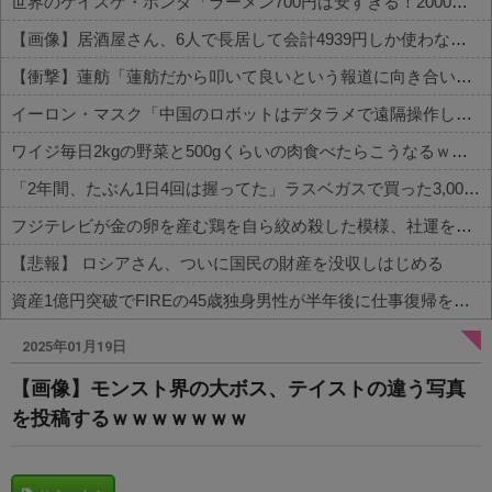
世界のケイスケ・ホンダ「ラーメン700円は安すぎる！2000円にするべき」
【画像】居酒屋さん、6人で長居して会計4939円しか使わない客にお気持ち表明してしまう←コレどっちが悪いんや？？？？？？
【衝撃】蓮舫「蓮舫だから叩いて良いという報道に向き合います！」X民「高市だから叩いて良いをやってるのがお前だろ」←これ…w w
イーロン・マスク「中国のロボットはデタラメで遠隔操作してるだけ」
ワイジ毎日2kgの野菜と500gくらいの肉食べたらこうなるｗｗｗ
「2年間、たぶん1日4回は握ってた」ラスベガスで買った3,000円のキーホルダーを調べたら
フジテレビが金の卵を産む鶏を自ら絞め殺した模様、社運を賭けたドル箱コンテンツが御蔵入りになってしまい……
【悲報】 ロシアさん、ついに国民の財産を没収しはじめる
資産1億円突破でFIREの45歳独身男性が半年後に仕事復帰を決意した「1通の通知」
Powered by livedoor 相互RSS
2025年01月19日
【画像】モンスト界の大ボス、テイストの違う写真
を投稿するｗｗｗｗｗｗｗ