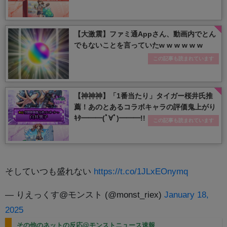
【大激震】ファミ通Appさん、動画内でとん
でもないことを言っていたw w w w w w
この記事も読まれています
【神神神】「1番当たり」タイガー桜井氏推
薦！あのとあるコラボキャラの評価鬼上がり
ｷﾀ━━━(ﾟ∀ﾟ)━━━!!
この記事も読まれています
そしていつも盛れない
https://t.co/1JLxEOnymq
— りえっくす@モンスト (@monst_riex)
January 18,
2025
その他のネットの反応@モンストニュース速報