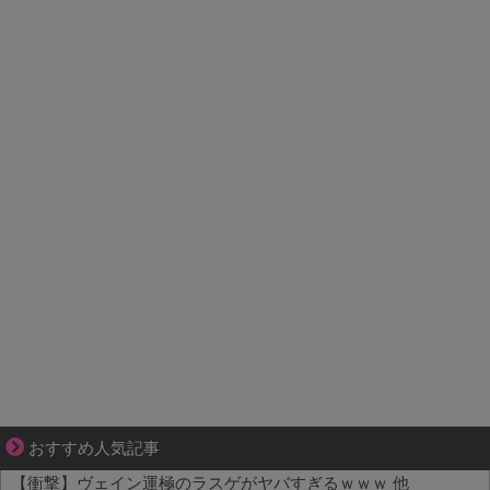
ぜんぶ私が中心、そう思った瞬間から歪み出す
おすすめ人気記事
【衝撃】ヴェイン運極のラスゲがヤバすぎるｗｗｗ 他